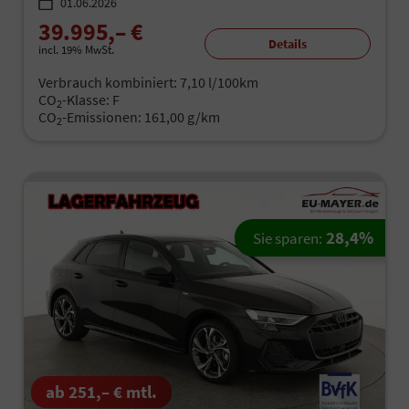
01.06.2026
39.995,– €
Details
incl. 19% MwSt.
Verbrauch kombiniert:
7,10 l/100km
CO
-Klasse:
F
2
CO
-Emissionen:
161,00 g/km
2
28,4%
Sie sparen:
ab 251,– € mtl.