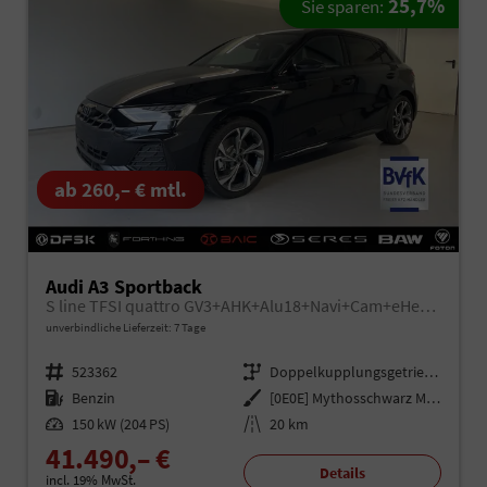
25,7%
Sie sparen:
ab 260,– € mtl.
Audi A3 Sportback
S line TFSI quattro GV3+AHK+Alu18+Navi+Cam+eHeck+Sound+ACC+OptikSchwarz
unverbindliche Lieferzeit:
7 Tage
Fahrzeugnr.
523362
Getriebe
Doppelkupplungsgetriebe (DSG)
Kraftstoff
Benzin
Außenfarbe
[0E0E] Mythosschwarz Metallic
Leistung
150 kW (204 PS)
Kilometerstand
20 km
41.490,– €
Details
incl. 19% MwSt.