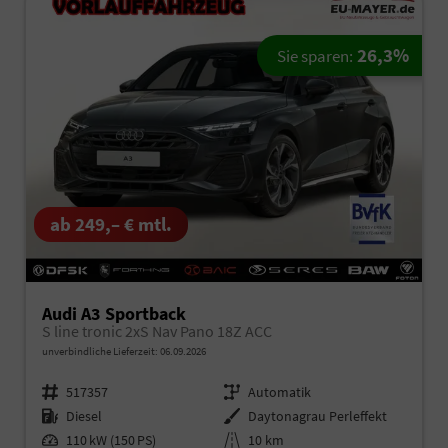
26,3%
Sie sparen:
ab 249,– € mtl.
Audi A3 Sportback
S line tronic 2xS Nav Pano 18Z ACC
unverbindliche Lieferzeit:
06.09.2026
Fahrzeugnr.
517357
Getriebe
Automatik
Kraftstoff
Diesel
Außenfarbe
Daytonagrau Perleffekt
Leistung
110 kW (150 PS)
Kilometerstand
10 km