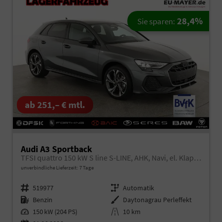
28,4%
Sie sparen:
ab 251,– € mtl.
Audi A3 Sportback
TFSI quattro 150 kW S line S-LINE, AHK, Navi, el. Klappe, Sound, Winter, 18-Zoll, 3-J. Garantie
unverbindliche Lieferzeit:
7 Tage
Fahrzeugnr.
519977
Getriebe
Automatik
Kraftstoff
Benzin
Außenfarbe
Daytonagrau Perleffekt
Leistung
150 kW (204 PS)
Kilometerstand
10 km