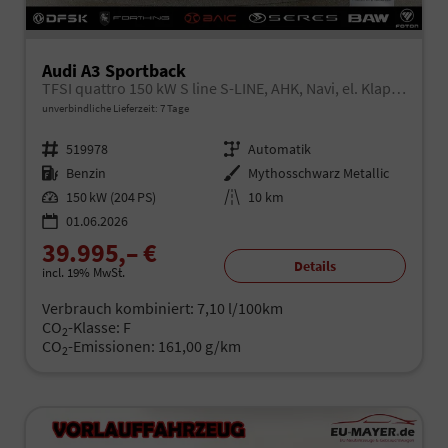
Audi A3 Sportback
TFSI quattro 150 kW S line S-LINE, AHK, Navi, el. Klappe, Sound, Winter, 18-Zoll, 3-J. Garantie
unverbindliche Lieferzeit:
7 Tage
Fahrzeugnr.
519978
Getriebe
Automatik
Kraftstoff
Benzin
Außenfarbe
Mythosschwarz Metallic
Leistung
150 kW (204 PS)
Kilometerstand
10 km
01.06.2026
39.995,– €
Details
incl. 19% MwSt.
Verbrauch kombiniert:
7,10 l/100km
CO
-Klasse:
F
2
CO
-Emissionen:
161,00 g/km
2