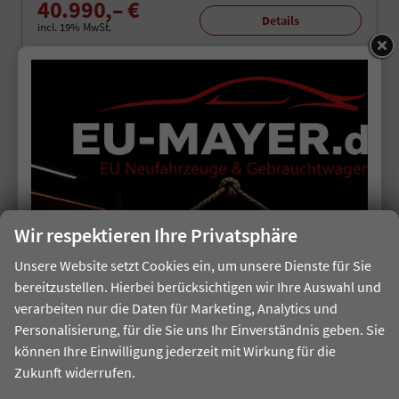
40.990,– €
Details
incl. 19% MwSt.
Verbrauch kombiniert:
6,80 l/100km
CO
-Klasse:
F
2
CO
-Emissionen:
156,00 g/km
2
19,9%
Sie sparen:
Wir respektieren Ihre Privatsphäre
Unsere Website setzt Cookies ein, um unsere Dienste für Sie
bereitzustellen. Hierbei berücksichtigen wir Ihre Auswahl und
verarbeiten nur die Daten für Marketing, Analytics und
Personalisierung, für die Sie uns Ihr Einverständnis geben. Sie
können Ihre Einwilligung jederzeit mit Wirkung für die
ab 257,– € mtl.
Zukunft widerrufen.