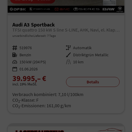
Audi A3 Sportback
TFSI quattro 150 kW S line S-LINE, AHK, Navi, el. Klappe, Sound, Winter, 18-Zoll, 3-J. Garantie
unverbindliche Lieferzeit:
7 Tage
Fahrzeugnr.
519976
Getriebe
Automatik
Kraftstoff
Benzin
Außenfarbe
Distriktgrün Metallic
Leistung
150 kW (204 PS)
Kilometerstand
10 km
01.06.2026
39.995,– €
Details
incl. 19% MwSt.
Verbrauch kombiniert:
7,10 l/100km
CO
-Klasse:
F
2
CO
-Emissionen:
161,00 g/km
2