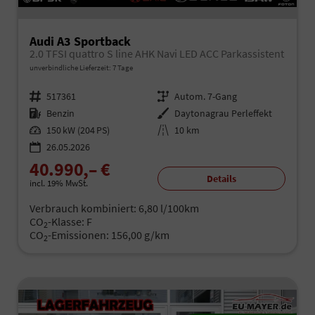
Audi A3 Sportback
2.0 TFSI quattro S line AHK Navi LED ACC Parkassistent
unverbindliche Lieferzeit:
7 Tage
Fahrzeugnr.
517361
Getriebe
Autom. 7-Gang
Kraftstoff
Benzin
Außenfarbe
Daytonagrau Perleffekt
Leistung
150 kW (204 PS)
Kilometerstand
10 km
26.05.2026
40.990,– €
Details
incl. 19% MwSt.
Verbrauch kombiniert:
6,80 l/100km
CO
-Klasse:
F
2
CO
-Emissionen:
156,00 g/km
2