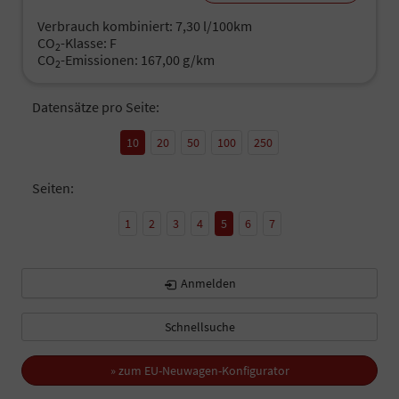
Verbrauch kombiniert:
7,30 l/100km
CO
-Klasse:
F
2
CO
-Emissionen:
167,00 g/km
2
Datensätze pro Seite:
10
20
50
100
250
Seiten:
1
2
3
4
5
6
7
Anmelden
Schnellsuche
» zum EU-Neuwagen-Konfigurator