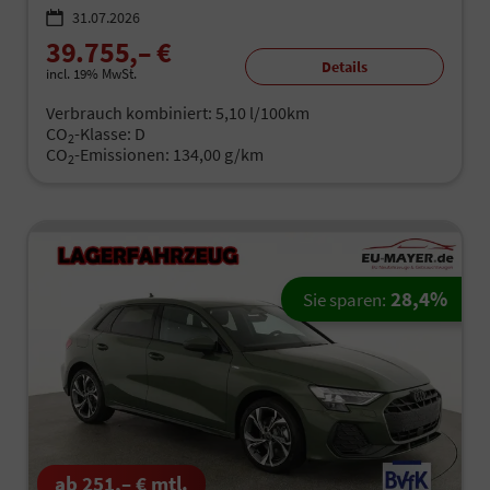
31.07.2026
39.755,– €
Details
incl. 19% MwSt.
Verbrauch kombiniert:
5,10 l/100km
CO
-Klasse:
D
2
CO
-Emissionen:
134,00 g/km
2
28,4%
Sie sparen:
ab 251,– € mtl.