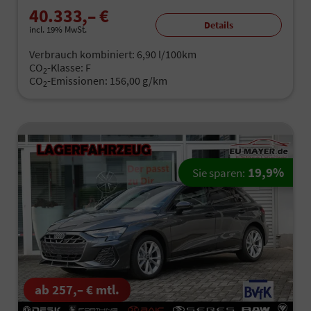
40.333,– €
Details
incl. 19% MwSt.
Verbrauch kombiniert:
6,90 l/100km
CO
-Klasse:
F
2
CO
-Emissionen:
156,00 g/km
2
19,9%
Sie sparen:
ab 257,– € mtl.