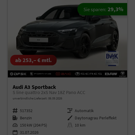
29,3%
Sie sparen:
ab 253,– € mtl.
Audi A3 Sportback
S line quattro 2xS Nav 18Z Pano ACC
unverbindliche Lieferzeit:
06.09.2026
Fahrzeugnr.
517352
Getriebe
Automatik
Kraftstoff
Benzin
Außenfarbe
Daytonagrau Perleffekt
Leistung
150 kW (204 PS)
Kilometerstand
10 km
31.07.2026