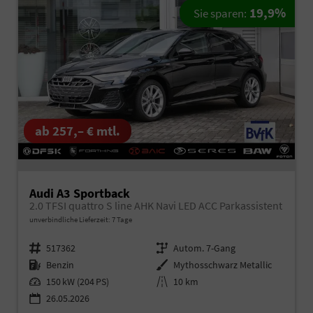
19,9%
Sie sparen:
ab 257,– € mtl.
Audi A3 Sportback
2.0 TFSI quattro S line AHK Navi LED ACC Parkassistent
unverbindliche Lieferzeit:
7 Tage
Fahrzeugnr.
517362
Getriebe
Autom. 7-Gang
Kraftstoff
Benzin
Außenfarbe
Mythosschwarz Metallic
Leistung
150 kW (204 PS)
Kilometerstand
10 km
26.05.2026