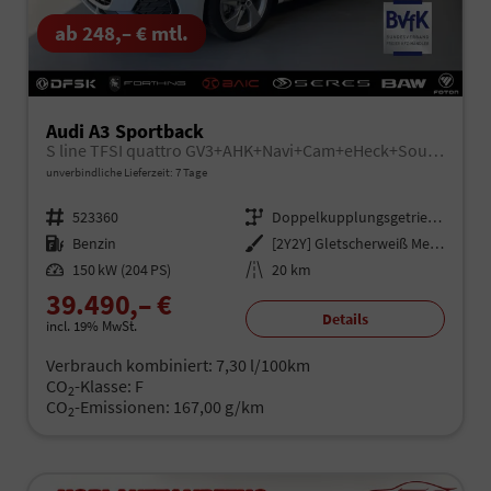
ab 248,– € mtl.
Audi A3 Sportback
S line TFSI quattro GV3+AHK+Navi+Cam+eHeck+Sound+ACC+ParkAssist+Komfort
unverbindliche Lieferzeit:
7 Tage
Fahrzeugnr.
523360
Getriebe
Doppelkupplungsgetriebe (DSG)
Kraftstoff
Benzin
Außenfarbe
[2Y2Y] Gletscherweiß Metallic
Leistung
150 kW (204 PS)
Kilometerstand
20 km
39.490,– €
Details
incl. 19% MwSt.
Verbrauch kombiniert:
7,30 l/100km
CO
-Klasse:
F
2
CO
-Emissionen:
167,00 g/km
2