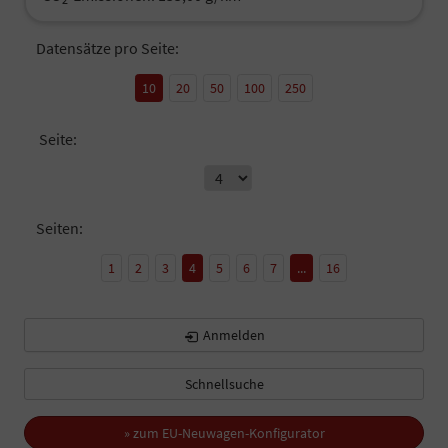
Datensätze pro Seite:
10
20
50
100
250
Seite:
Seiten:
1
2
3
4
5
6
7
...
16
Anmelden
Schnellsuche
» zum EU-Neuwagen-Konfigurator