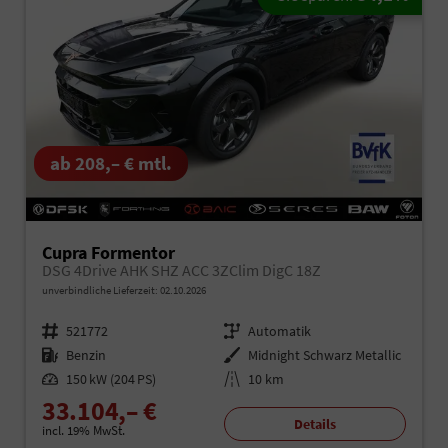
ab 208,– € mtl.
Cupra Formentor
DSG 4Drive AHK SHZ ACC 3ZClim DigC 18Z
unverbindliche Lieferzeit:
02.10.2026
Fahrzeugnr.
521772
Getriebe
Automatik
Kraftstoff
Benzin
Außenfarbe
Midnight Schwarz Metallic
Leistung
150 kW (204 PS)
Kilometerstand
10 km
33.104,– €
Details
incl. 19% MwSt.