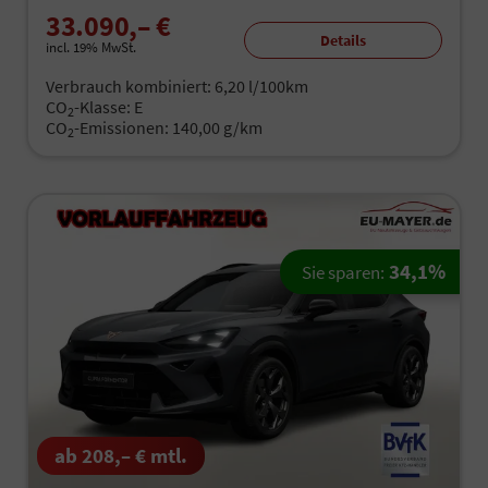
33.090,– €
Details
incl. 19% MwSt.
Verbrauch kombiniert:
6,20 l/100km
CO
-Klasse:
E
2
CO
-Emissionen:
140,00 g/km
2
34,1%
Sie sparen:
ab 208,– € mtl.