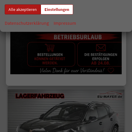
Fahrzeugnr.
523440
Getriebe
Automatik
Alle akzeptieren
Einstellungen
Kraftstoff
Benzin
Außenfarbe
Magnetic Grau Metallic
Leistung
110 kW (150 PS)
Kilometerstand
10 km
Datenschutzerklärung
Impressum
31.07.2026
33.297,– €
Details
incl. 19% MwSt.
Verbrauch kombiniert:
5,90 l/100km
CO
-Klasse:
D
2
CO
-Emissionen:
133,00 g/km
2