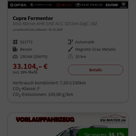
Cupra Formentor
DSG 4Drive AHK SHZ ACC 3ZClim DigC 18Z
unverbindliche Lieferzeit:
02.10.2026
Fahrzeugnr.
521771
Getriebe
Automatik
Kraftstoff
Benzin
Außenfarbe
Magnetic Grau Metallic
Leistung
150 kW (204 PS)
Kilometerstand
10 km
33.104,– €
Details
incl. 19% MwSt.
Verbrauch kombiniert:
7,50 l/100km
CO
-Klasse:
F
2
CO
-Emissionen:
169,00 g/km
2
34,1%
Sie sparen: