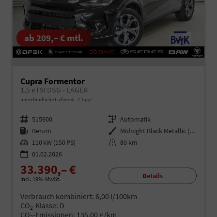
ab 209,– € mtl.
Cupra Formentor
1,5 eTSI DSG - LAGER
unverbindliche Lieferzeit:
7 Tage
Fahrzeugnr.
515900
Getriebe
Automatik
Kraftstoff
Benzin
Außenfarbe
Midnight Black Metallic (0E)
Leistung
110 kW (150 PS)
Kilometerstand
80 km
01.02.2026
33.390,– €
Details
incl. 19% MwSt.
Verbrauch kombiniert:
6,00 l/100km
CO
-Klasse:
D
2
CO
-Emissionen:
135,00 g/km
2