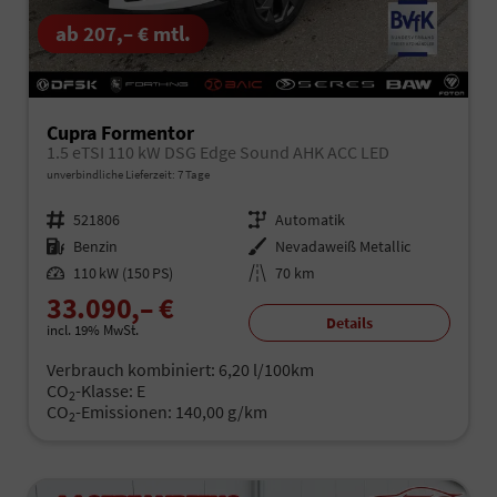
ab 207,– € mtl.
Cupra Formentor
1.5 eTSI 110 kW DSG Edge Sound AHK ACC LED
unverbindliche Lieferzeit:
7 Tage
Fahrzeugnr.
521806
Getriebe
Automatik
Kraftstoff
Benzin
Außenfarbe
Nevadaweiß Metallic
Leistung
110 kW (150 PS)
Kilometerstand
70 km
33.090,– €
Details
incl. 19% MwSt.
Verbrauch kombiniert:
6,20 l/100km
CO
-Klasse:
E
2
CO
-Emissionen:
140,00 g/km
2