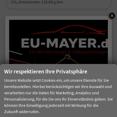
CO
-Emissionen:
133,00 g/km
2
30,9%
Sie sparen:
Wir respektieren Ihre Privatsphäre
ab 209,– € mtl.
Unsere Website setzt Cookies ein, um unsere Dienste für Sie
bereitzustellen. Hierbei berücksichtigen wir Ihre Auswahl und
verarbeiten nur die Daten für Marketing, Analytics und
Personalisierung, für die Sie uns Ihr Einverständnis geben. Sie
Cupra Formentor
können Ihre Einwilligung jederzeit mit Wirkung für die
eTSI AHK EdgeP SHZ eHK Kessy Kam 3ZCli
Zukunft widerrufen.
unverbindliche Lieferzeit:
7 Tage