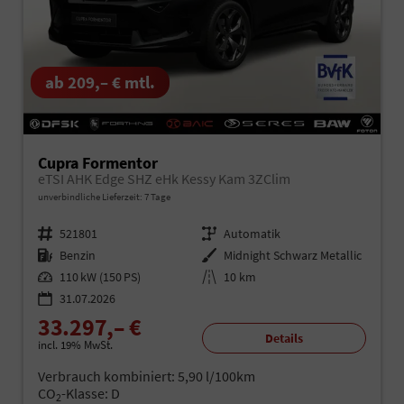
ab 209,– € mtl.
Cupra Formentor
eTSI AHK Edge SHZ eHk Kessy Kam 3ZClim
unverbindliche Lieferzeit:
7 Tage
Fahrzeugnr.
521801
Getriebe
Automatik
Kraftstoff
Benzin
Außenfarbe
Midnight Schwarz Metallic
Leistung
110 kW (150 PS)
Kilometerstand
10 km
31.07.2026
33.297,– €
Details
incl. 19% MwSt.
Verbrauch kombiniert:
5,90 l/100km
CO
-Klasse:
D
2