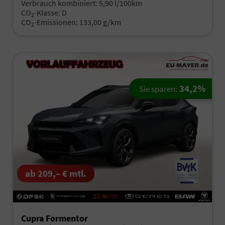
Verbrauch kombiniert:
5,90 l/100km
CO
-Klasse:
D
2
CO
-Emissionen:
133,00 g/km
2
34,2%
Sie sparen:
ab 209,– € mtl.
Cupra Formentor