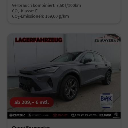
Verbrauch kombiniert:
7,50 l/100km
CO
-Klasse:
F
2
CO
-Emissionen:
169,00 g/km
2
ab 209,– € mtl.
Cupra Formentor