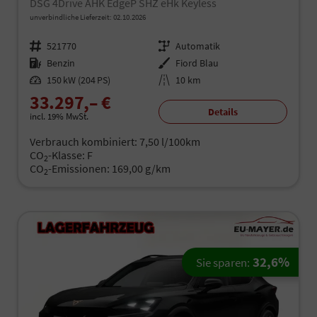
DSG 4Drive AHK EdgeP SHZ eHk Keyless
unverbindliche Lieferzeit:
02.10.2026
Fahrzeugnr.
521770
Getriebe
Automatik
Kraftstoff
Benzin
Außenfarbe
Fiord Blau
Leistung
150 kW (204 PS)
Kilometerstand
10 km
33.297,– €
Details
incl. 19% MwSt.
Verbrauch kombiniert:
7,50 l/100km
CO
-Klasse:
F
2
CO
-Emissionen:
169,00 g/km
2
32,6%
Sie sparen: