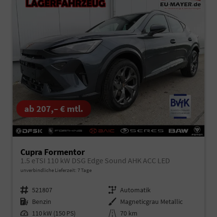
ab 207,– € mtl.
Cupra Formentor
1.5 eTSI 110 kW DSG Edge Sound AHK ACC LED
unverbindliche Lieferzeit:
7 Tage
Fahrzeugnr.
521807
Getriebe
Automatik
Kraftstoff
Benzin
Außenfarbe
Magneticgrau Metallic
Leistung
110 kW (150 PS)
Kilometerstand
70 km