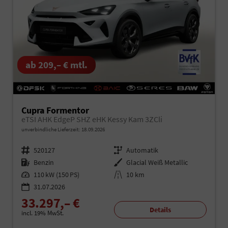
ab 209,– € mtl.
Cupra Formentor
eTSI AHK EdgeP SHZ eHK Kessy Kam 3ZCli
unverbindliche Lieferzeit:
18.09.2026
Fahrzeugnr.
520127
Getriebe
Automatik
Kraftstoff
Benzin
Außenfarbe
Glacial Weiß Metallic
Leistung
110 kW (150 PS)
Kilometerstand
10 km
31.07.2026
33.297,– €
Details
incl. 19% MwSt.