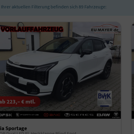
n Ihrer aktuellen Filterung befinden sich
89
Fahrzeuge:
ab 223,– € mtl.
ia Sportage
OP Dual LED El. Heckklappe Blind Spot