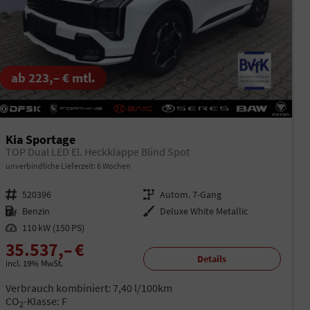
ab 223,– € mtl.
Kia Sportage
TOP Dual LED El. Heckklappe Blind Spot
unverbindliche Lieferzeit:
6 Wochen
Fahrzeugnr.
520396
Getriebe
Autom. 7-Gang
Kraftstoff
Benzin
Außenfarbe
Deluxe White Metallic
Leistung
110 kW (150 PS)
35.537,– €
Details
incl. 19% MwSt.
Verbrauch kombiniert:
7,40 l/100km
CO
-Klasse:
F
2