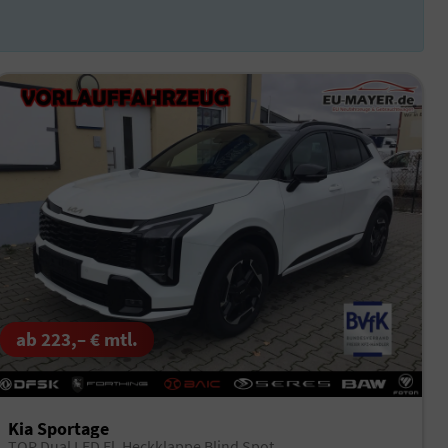
ab 223,– € mtl.
Kia Sportage
TOP Dual LED El. Heckklappe Blind Spot