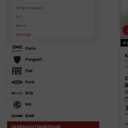
K4 Sportswagon
EV3
Stonic
Sportage
Dacia
K
Peugeot
G
un
Fiat
Fah
Ford
Kr
Le
BYD
MG
i
BAW
V
GEBRAUCHTFAHRZEUGE