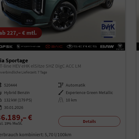
ab 227,– € mtl.
ia Sportage
T-line HEV eHK elSitze SHZ DigC ACC LM
verbindliche Lieferzeit:
7 Tage
rzeugnr.
520444
Getriebe
Automatik
aftstoff
Hybrid Benzin
Außenfarbe
Experience Green Metallic
istung
132 kW (179 PS)
Kilometerstand
10 km
30.01.2026
36.189,– €
Details
ncl. 19% MwSt.
erbrauch kombiniert:
5,70 l/100km