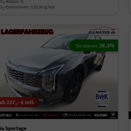
O
-Klasse:
D
2
O
-Emissionen:
129,00 g/km
2
26,3%
Sie sparen:
ab 227,– € mtl.
ia Sportage