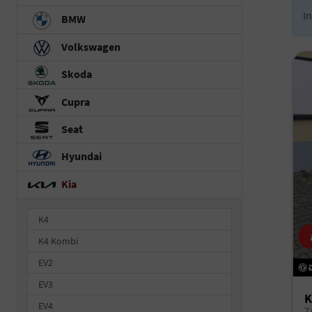
I
BMW
Volkswagen
Skoda
Cupra
Seat
Hyundai
Kia
K4
K4 Kombi
EV2
EV3
K
EV4
T