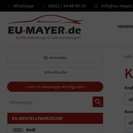
WhatsApp
06021 / 44 88 99-19
info@eu-mayer
FAHRZE
info
Anmelden
K
Schnellsuche
» zum EU-Neuwagen-Konfigurator
Kraf
Fahrzeugnr.
Auss
EU-BESTELLFAHRZEUGE
Audi