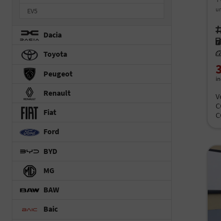
un
EV5
Fah
Dacia
Kr
Le
Toyota
Peugeot
i
Renault
V
C
Fiat
C
Ford
BYD
MG
BAW
Baic