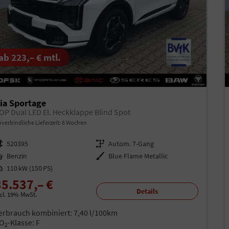
ab 223,– € mtl.
ia Sportage
OP Dual LED El. Heckklappe Blind Spot
verbindliche Lieferzeit:
6 Wochen
rzeugnr.
520395
Getriebe
Autom. 7-Gang
aftstoff
Benzin
Außenfarbe
Blue Flame Metallic
istung
110 kW (150 PS)
35.537,– €
Details
ncl. 19% MwSt.
erbrauch kombiniert:
7,40 l/100km
O
-Klasse:
F
2