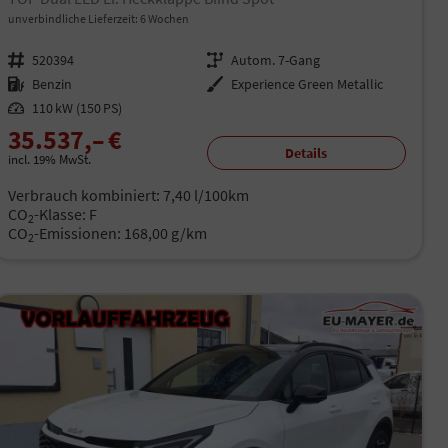
unverbindliche Lieferzeit:
6 Wochen
Fahrzeugnr.
520394
Getriebe
Autom. 7-Gang
Kraftstoff
Benzin
Außenfarbe
Experience Green Metallic
Leistung
110 kW (150 PS)
35.537,– €
Details
incl. 19% MwSt.
Verbrauch kombiniert:
7,40 l/100km
CO
-Klasse:
F
2
CO
-Emissionen:
168,00 g/km
2