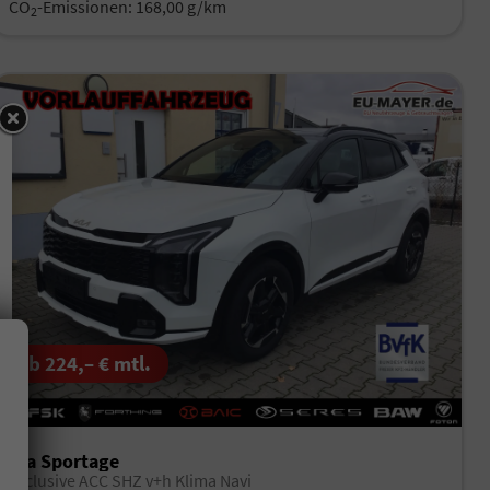
CO
-Emissionen:
168,00 g/km
2
ab 224,– € mtl.
Kia Sportage
Exclusive ACC SHZ v+h Klima Navi