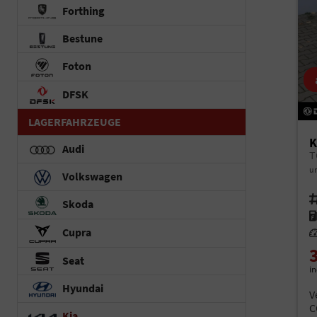
Forthing
Bestune
Foton
DFSK
LAGERFAHRZEUGE
K
Audi
T
un
Volkswagen
Fah
Skoda
Kr
Cupra
Le
Seat
i
Hyundai
V
C
Kia