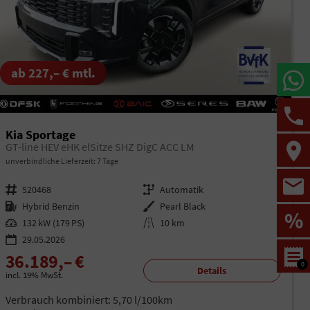
ab 227,– € mtl.
Kia Sportage
GT-line HEV eHK elSitze SHZ DigC ACC LM
unverbindliche Lieferzeit:
7 Tage
Fahrzeugnr.
520468
Getriebe
Automatik
Kraftstoff
Hybrid Benzin
Außenfarbe
Pearl Black
%
Leistung
132 kW (179 PS)
Kilometerstand
10 km
29.05.2026
36.189,– €
0
Details
incl. 19% MwSt.
Verbrauch kombiniert:
5,70 l/100km