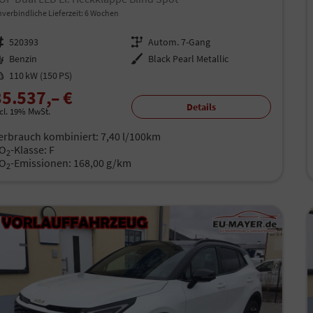
verbindliche Lieferzeit:
6 Wochen
rzeugnr.
520393
Getriebe
Autom. 7-Gang
aftstoff
Benzin
Außenfarbe
Black Pearl Metallic
istung
110 kW (150 PS)
35.537,– €
Details
ncl. 19% MwSt.
erbrauch kombiniert:
7,40 l/100km
O
-Klasse:
F
2
O
-Emissionen:
168,00 g/km
2