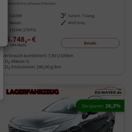
unverbindliche Lieferzeit:
6 Wochen
Fahrzeugnr.
520398
Getriebe
Autom. 7-Gang
Kraftstoff
Benzin
Außenfarbe
Wolf Grey
Leistung
132 kW (179 PS)
35.748,– €
Details
incl. 19% MwSt.
Verbrauch kombiniert:
7,90 l/100km
CO
-Klasse:
G
2
CO
-Emissionen:
180,00 g/km
2
26,3%
Sie sparen: