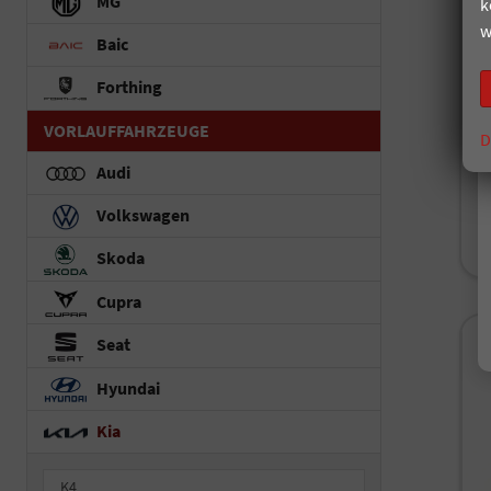
MG
k
un
w
Baic
Fah
Kr
Forthing
Le
VORLAUFFAHRZEUGE
D
i
Audi
V
Volkswagen
C
C
Skoda
Cupra
Seat
Hyundai
Kia
K4