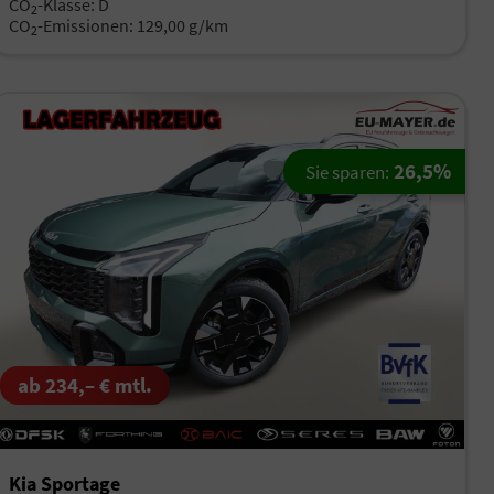
CO
-Klasse:
D
2
CO
-Emissionen:
129,00 g/km
2
26,5%
Sie sparen:
ab 234,– € mtl.
Kia Sportage