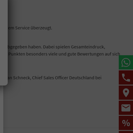
 seinem Service überzeugt.
res abgegeben haben. Dabei spielen Gesamteindruck,
iesen Punkten besonders viele und gute Bewertungen auf sich
 Stefan Schneck, Chief Sales Officer Deutschland bei
%