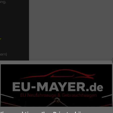
n
Deutschlands
ung von AutoScout24
der europaweit größte Automarkt im Internet, die besten Fahrzeug-
 zu den ausgezeichneten Betrieben zu gehören“ sagt Swen Mayer Ve
machen.“