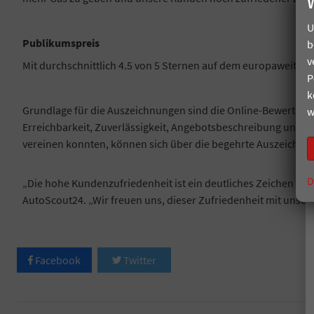
U
Publikumspreis
b
v
Mit durchschnittlich 4.5 von 5 Sternen auf dem europaweit g
P
k
Grundlage für die Auszeichnungen sind die Online-Bewertung
w
Erreichbarkeit, Zuverlässigkeit, Angebotsbeschreibung und Ka
vereinen konnten, können sich über die begehrte Auszeichnu
D
„Die hohe Kundenzufriedenheit ist ein deutliches Zeichen für d
AutoScout24. „Wir freuen uns, dieser Zufriedenheit mit unser
Facebook
Twitter