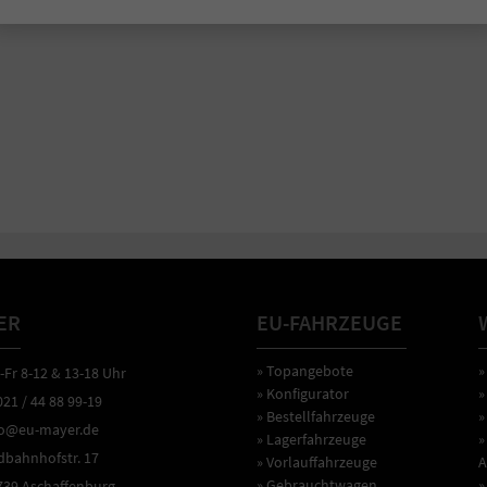
ER
EU-FAHRZEUGE
» Topangebote
»
r 8-12 & 13-18 Uhr
» Konfigurator
»
1 / 44 88 99-19
» Bestellfahrzeuge
»
o@eu-mayer.de
» Lagerfahrzeuge
»
ahnhofstr. 17
» Vorlauffahrzeuge
A
» Gebrauchtwagen
»
9 Aschaffenburg