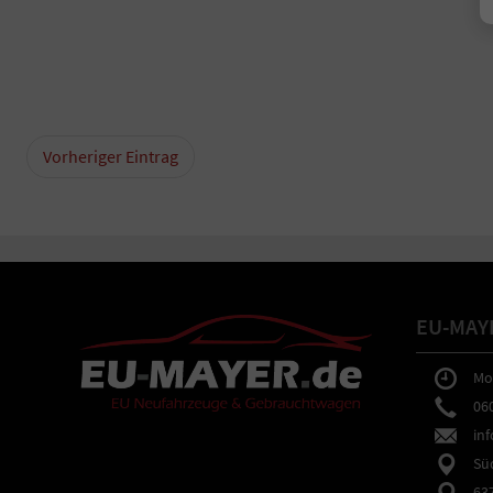
Vorheriger Eintrag
EU-MAY
Mo-F
0602
inf
Südb
6373