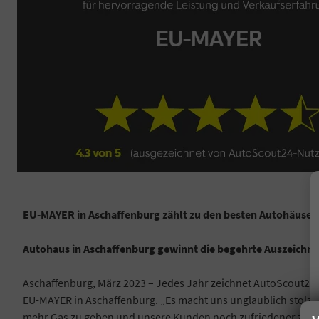
EU-MAYER in Aschaffenburg zählt zu den besten Autohäuser
Autohaus in Aschaffenburg gewinnt die begehrte Auszeichn
Aschaffenburg, März 2023 – Jedes Jahr zeichnet AutoScout24, 
EU-MAYER in Aschaffenburg. „Es macht uns unglaublich stolz,
mehr Gas zu geben und unsere Kunden noch zufriedener zu 