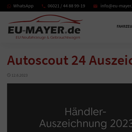
WhatsApp
06021 / 44 88 99-19
info@eu-mayer
FAHRZE
Autoscout 24 Ausze
12.6.2023