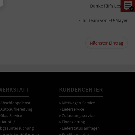
Danke für's Lesen!
0
- Ihr Team von EU-Mayer
Nächster Eintrag
WERKSTATT
KUNDENCENTER
 Abschleppdienst
» Mietwagen-Service
 Autoaufbereitung
» Lieferservice
 Glas-Service
» Zulassungsservice
 Haupt- /
» Finanzierung
bgasuntersuchung
» Lieferstatus anfragen
 Inspektion + Wartung
» Kreditvergleich