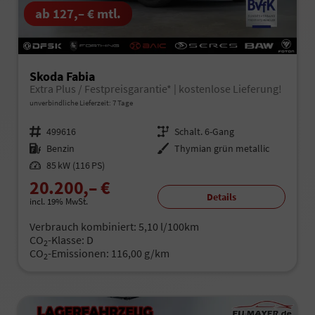
ab 127,– € mtl.
Skoda Fabia
Extra Plus / Festpreisgarantie* | kostenlose Lieferung!
unverbindliche Lieferzeit: 7 Tage
Fahrzeugnr.
499616
Getriebe
Schalt. 6-Gang
Kraftstoff
Benzin
Außenfarbe
Thymian grün metallic
Leistung
85 kW (116 PS)
20.200,– €
Details
incl. 19% MwSt.
Verbrauch kombiniert:
5,10 l/100km
CO
-Klasse:
D
2
CO
-Emissionen:
116,00 g/km
2