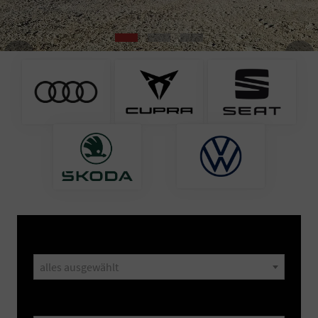
prev
next
Marke
alles ausgewählt
Modell