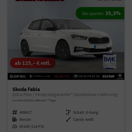
35,3%
Sie sparen:
ab 125,– € mtl.
Skoda Fabia
Extra Plus / Festpreisgarantie* | kostenlose Lieferung!
unverbindliche Lieferzeit: 7 Tage
Fahrzeugnr.
499617
Getriebe
Schalt. 6-Gang
Kraftstoff
Benzin
Außenfarbe
Candy weiß
Leistung
85 kW (116 PS)