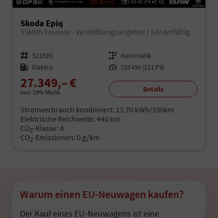
Skoda Epiq
55kWh Essence - Vermittlungsangebot / Förderfähig
Fahrzeugnr.
521593
Getriebe
Automatik
Kraftstoff
Elektro
Leistung
155 kW (211 PS)
27.349,– €
Details
incl. 19% MwSt.
Stromverbrauch kombiniert:
13,70 kWh/100km
Elektrische Reichweite:
440 km
CO
-Klasse:
A
2
CO
-Emissionen:
0 g/km
2
Warum einen EU-Neuwagen kaufen?
Der Kauf eines EU-Neuwagens ist eine