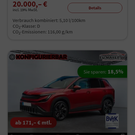
20.000,– €
Details
incl. 19% MwSt.
Verbrauch kombiniert:
5,10 l/100km
CO
-Klasse:
D
2
CO
-Emissionen:
116,00 g/km
2
18,5%
Sie sparen:
ab 171,– € mtl.