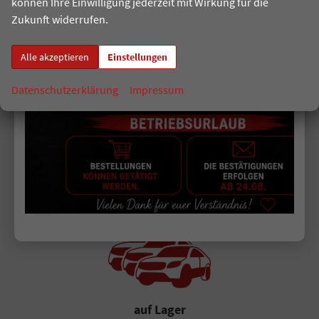
können Ihre Einwilligung jederzeit mit Wirkung für die
Herstelleranforderungen wie bei Fahrzeugen fuer den
Zukunft widerrufen.
deutschen Markt.
Alle akzeptieren
Einstellungen
SERVICE
Datenschutzerklärung
Impressum
Von Beratung bis Auslieferung
Unser Team begleitet Sie persönlich vom ersten Angebot
bis zur deutschlandweiten Fahrzeuguebergabe.
Jetzt Konfigurator starten
auf Lager