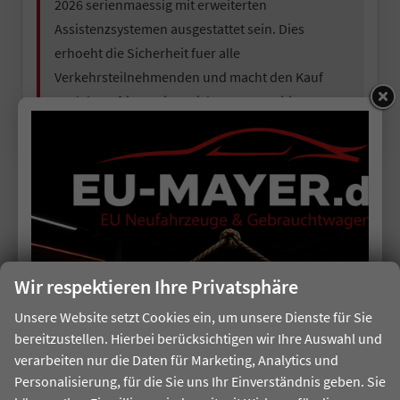
2026 serienmaessig mit erweiterten
Assistenzsystemen ausgestattet sein. Dies
erhoeht die Sicherheit fuer alle
Verkehrsteilnehmenden und macht den Kauf
auch kuenftig zu einer sicheren Investition.
PREISVORTEIL
Transparente Kalkulation
Sie sehen klar, wie sich Ihr Endpreis zusammensetzt:
guenstiger Nettopreis plus 19 % deutsche Mehrwertsteuer.
Wir respektieren Ihre Privatsphäre
Unsere Website setzt Cookies ein, um unsere Dienste für Sie
QUALITÄT
bereitzustellen. Hierbei berücksichtigen wir Ihre Auswahl und
verarbeiten nur die Daten für Marketing, Analytics und
Einheitliche EU-Standards
Personalisierung, für die Sie uns Ihr Einverständnis geben. Sie
Produktion, Sicherheit und Garantie folgen den gleichen