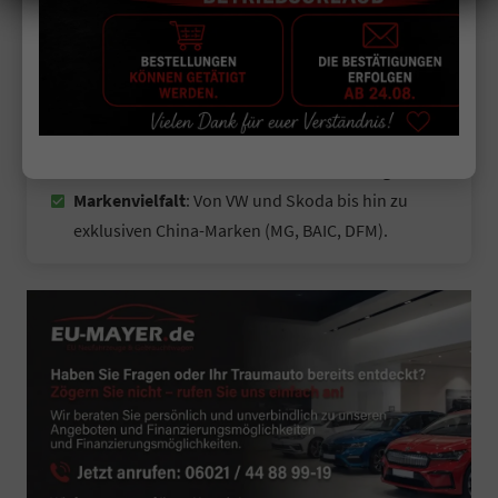
Bestell-/Vorlauffahrzeuge).
R
undum-Service
: Hauseigene Meisterwerkstatt,
Inzahlungnahme und Zulassungsservice aus einer
Hand.
Geprüfte Qualität
: 4,9/5 Sterne
Kundenzufriedenheit und volle Herstellergarantie.
Markenvielfalt
: Von VW und Skoda bis hin zu
exklusiven China-Marken (MG, BAIC, DFM).