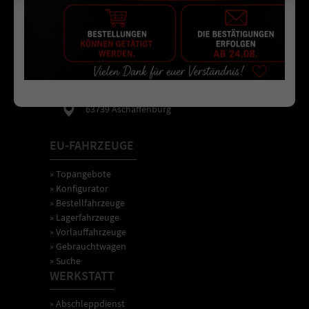
EU-MAYER
Mo-Fr 8-12 & 13-18 Uhr
06021 / 44 88 99-19
info@eu-mayer.de
Südbahnhofstr. 17
63739 Aschaffenburg
EU-FAHRZEUGE
» Topangebote
» Konfigurator
» Bestellfahrzeuge
» Lagerfahrzeuge
» Vorlauffahrzeuge
» Gebrauchtwagen
» Suche
WERKSTATT
» Abschleppdienst