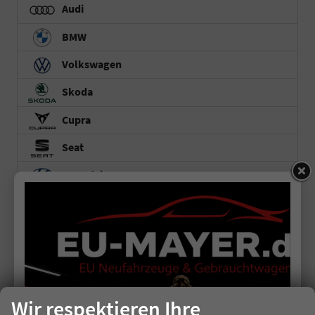
Audi
BMW
Volkswagen
Skoda
Cupra
Seat
Hyundai
Kia
Dacia
Toyota
Aygo X
Wir respektieren Ihre