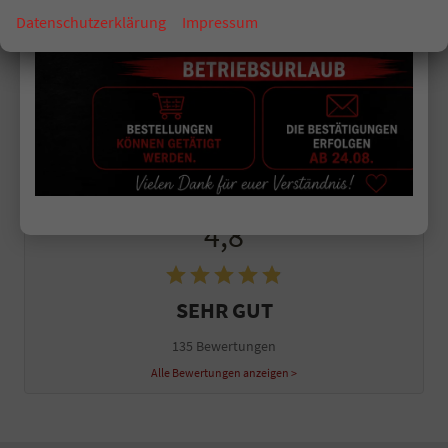
DFSK
Datenschutzerklärung
Impressum
LAGERFAHRZEUGE
VORLAUFFAHRZEUGE
GEBRAUCHTFAHRZEUGE
Geparkte Fahrzeuge (
0
)
4,8
SEHR GUT
135 Bewertungen
Alle Bewertungen anzeigen >