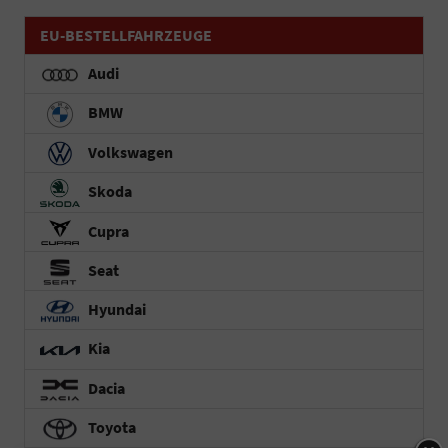
EU-BESTELLFAHRZEUGE
Audi
BMW
Volkswagen
Skoda
Cupra
Seat
Hyundai
Kia
Dacia
Toyota