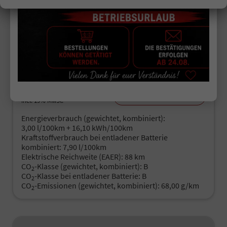
Beach LÜ
unverbindliche Lieferzeit:
7 Tage
Fahrzeugnr.
519526
Getriebe
Automatik
Kraftstoff
Hybrid Benzin
Außenfarbe
Deep Black Perleffekt
Leistung
130 kW (177 PS)
Kilometerstand
25 km
01.08.2026
69.500,– €
Details
incl. 19% MwSt.
Energieverbrauch (gewichtet, kombiniert):
3,00 l/100km + 16,10 kWh/100km
Kraftstoffverbrauch bei entladener Batterie
kombiniert:
7,90 l/100km
Elektrische Reichweite (EAER):
88 km
CO
-Klasse (gewichtet, kombiniert):
B
2
CO
-Klasse bei entladener Batterie:
B
2
CO
-Emissionen (gewichtet, kombiniert):
68,00 g/km
2