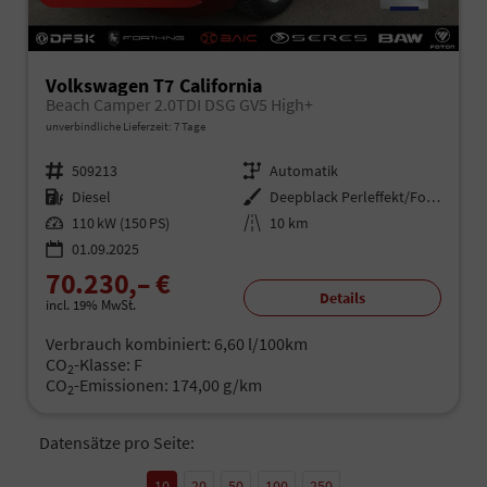
Volkswagen T7 California
Beach Camper 2.0TDI DSG GV5 High+
unverbindliche Lieferzeit:
7 Tage
Fahrzeugnr.
509213
Getriebe
Automatik
Kraftstoff
Diesel
Außenfarbe
Deepblack Perleffekt/Fortanarot Metallic
Leistung
110 kW (150 PS)
Kilometerstand
10 km
01.09.2025
70.230,– €
Details
incl. 19% MwSt.
Verbrauch kombiniert:
6,60 l/100km
CO
-Klasse:
F
2
CO
-Emissionen:
174,00 g/km
2
Datensätze pro Seite:
10
20
50
100
250