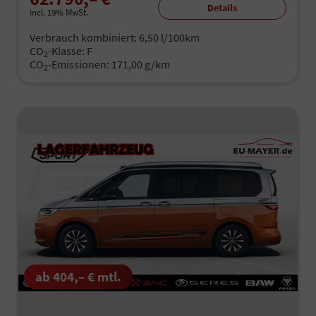
Details
incl. 19% MwSt.
Verbrauch kombiniert:
6,50 l/100km
CO
-Klasse:
F
2
CO
-Emissionen:
171,00 g/km
2
ab 404,– € mtl.