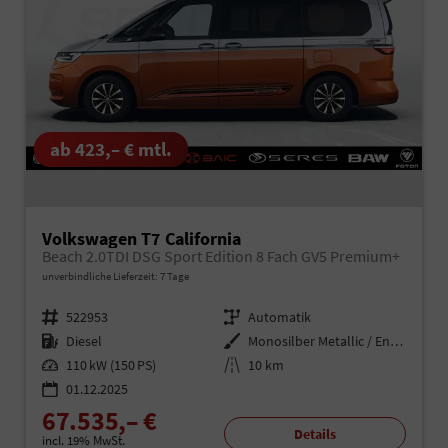
ab 423,– € mtl.
Volkswagen T7 California
Beach 2.0TDI DSG Sport Edition 8 Fach GV5 Premium+
unverbindliche Lieferzeit:
7 Tage
Fahrzeugnr.
522953
Getriebe
Automatik
Kraftstoff
Diesel
Außenfarbe
Monosilber Metallic / Energetic Orange Metallic
Leistung
110 kW (150 PS)
Kilometerstand
10 km
01.12.2025
67.535,– €
Details
incl. 19% MwSt.