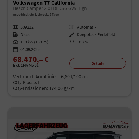
Volkswagen T7 California
Beach Camper 2.0TDI DSG GV5 High+
unverbindliche Lieferzeit:
7 Tage
Fahrzeugnr.
509212
Getriebe
Automatik
Kraftstoff
Diesel
Außenfarbe
Deepblack Perleffekt
Leistung
110 kW (150 PS)
Kilometerstand
10 km
01.09.2025
68.470,– €
Details
incl. 19% MwSt.
Verbrauch kombiniert:
6,60 l/100km
CO
-Klasse:
F
2
CO
-Emissionen:
174,00 g/km
2