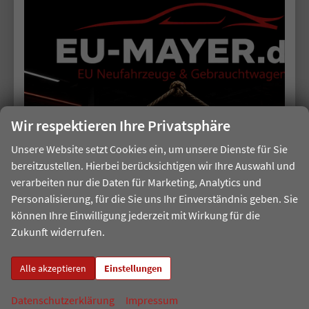
Verbrauch kombiniert:
6,50 l/100km
CO
-Klasse:
F
2
CO
-Emissionen:
171,00 g/km
2
Wir respektieren Ihre Privatsphäre
Unsere Website setzt Cookies ein, um unsere Dienste für Sie
bereitzustellen. Hierbei berücksichtigen wir Ihre Auswahl und
verarbeiten nur die Daten für Marketing, Analytics und
Personalisierung, für die Sie uns Ihr Einverständnis geben. Sie
können Ihre Einwilligung jederzeit mit Wirkung für die
Zukunft widerrufen.
ab 436,– € mtl.
Alle akzeptieren
Einstellungen
Datenschutzerklärung
Impressum
Volkswagen T7 California