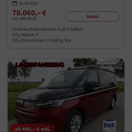
01.09.2025
70.060,– €
Details
incl. 19% MwSt.
Verbrauch kombiniert:
6,60 l/100km
CO
-Klasse:
F
2
CO
-Emissionen:
174,00 g/km
2
ab 440,– € mtl.