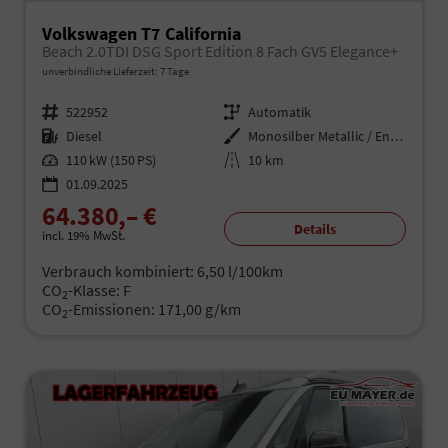
Volkswagen T7 California
Beach 2.0TDI DSG Sport Edition 8 Fach GV5 Elegance+
unverbindliche Lieferzeit:
7 Tage
Fahrzeugnr.
522952
Getriebe
Automatik
Kraftstoff
Diesel
Außenfarbe
Monosilber Metallic / Energeticorange Metallic
Leistung
110 kW (150 PS)
Kilometerstand
10 km
01.09.2025
64.380,– €
Details
incl. 19% MwSt.
Verbrauch kombiniert:
6,50 l/100km
CO
-Klasse:
F
2
CO
-Emissionen:
171,00 g/km
2