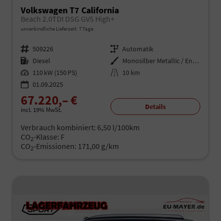
Volkswagen T7 California
Beach 2.0TDI DSG GV5 High+
unverbindliche Lieferzeit:
7 Tage
Fahrzeugnr.
509226
Getriebe
Automatik
Kraftstoff
Diesel
Außenfarbe
Monosilber Metallic / Energeticorange Metallic Dach Schwarz
Leistung
110 kW (150 PS)
Kilometerstand
10 km
01.09.2025
67.220,– €
Details
incl. 19% MwSt.
Verbrauch kombiniert:
6,50 l/100km
CO
-Klasse:
F
2
CO
-Emissionen:
171,00 g/km
2