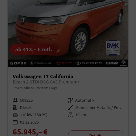
ab 413,– € mtl.
Volkswagen T7 California
Beach 2.0TDI DSG GV5 Premium+
unverbindliche Lieferzeit:
7 Tage
Fahrzeugnr.
509225
Getriebe
Automatik
Kraftstoff
Diesel
Außenfarbe
Monosilber Metallic / Energetic Orange Metallic
Leistung
110 kW (150 PS)
Kilometerstand
10 km
01.12.2025
65.945,– €
Details