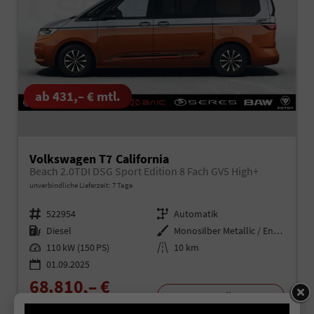
ab 431,– € mtl.
Volkswagen T7 California
Beach 2.0TDI DSG Sport Edition 8 Fach GV5 High+
unverbindliche Lieferzeit:
7 Tage
Fahrzeugnr.
522954
Getriebe
Automatik
Kraftstoff
Diesel
Außenfarbe
Monosilber Metallic / Energeticorange Metallic Dach Schwarz
Leistung
110 kW (150 PS)
Kilometerstand
10 km
01.09.2025
68.810,– €
Details
incl. 19% MwSt.