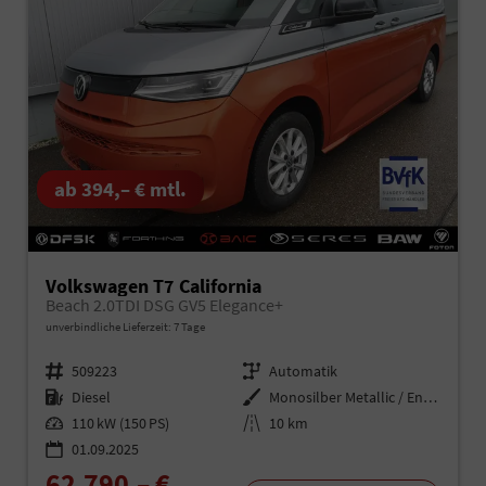
ab 394,– € mtl.
Volkswagen T7 California
Beach 2.0TDI DSG GV5 Elegance+
unverbindliche Lieferzeit:
7 Tage
Fahrzeugnr.
509223
Getriebe
Automatik
Kraftstoff
Diesel
Außenfarbe
Monosilber Metallic / Energeticorange Metallic
Leistung
110 kW (150 PS)
Kilometerstand
10 km
01.09.2025
62.790,– €