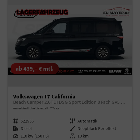
ab 439,– € mtl.
Volkswagen T7 California
Beach Camper 2.0TDI DSG Sport Edition 8 Fach GV5 High+
unverbindliche Lieferzeit:
7 Tage
Fahrzeugnr.
522956
Getriebe
Automatik
Kraftstoff
Diesel
Außenfarbe
Deepblack Perleffekt
Leistung
110 kW (150 PS)
Kilometerstand
10 km