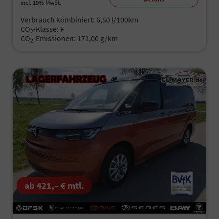
incl. 19% MwSt.
Verbrauch kombiniert:
6,50 l/100km
CO
-Klasse:
F
2
CO
-Emissionen:
171,00 g/km
2
ab 421,– € mtl.