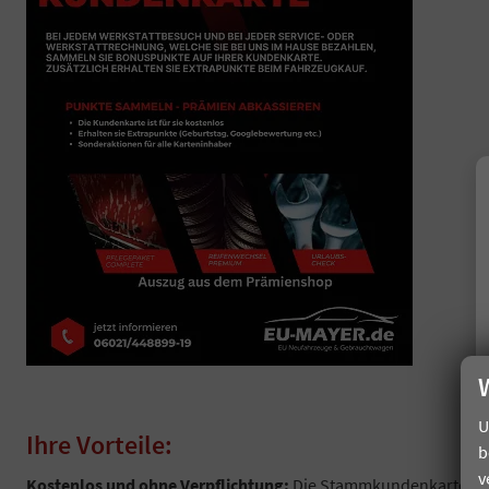
U
Ihre Vorteile:
b
v
Kostenlos und ohne Verpflichtung:
Die Stammkundenkarte ist f