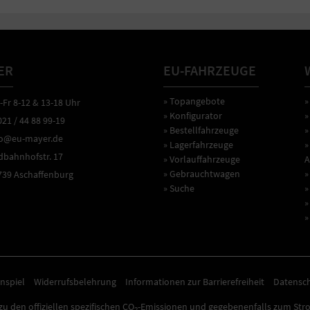
ER
EU-FAHRZEUGE
» Topangebote
»
r 8-12 & 13-18 Uhr
» Konfigurator
»
1 / 44 88 99-19
» Bestellfahrzeuge
»
o@eu-mayer.de
» Lagerfahrzeuge
»
ahnhofstr. 17
» Vorlauffahrzeuge
A
» Gebrauchtwagen
»
9 Aschaffenburg
» Suche
»
»
»
nspiel
Widerrufsbelehrung
Informationen zur Barrierefreiheit
Datensc
u den offiziellen spezifischen CO
-Emissionen und gegebenenfalls zum Str
2