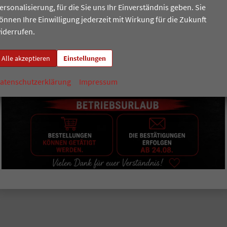
ersonalisierung, für die Sie uns Ihr Einverständnis geben. Sie
önnen Ihre Einwilligung jederzeit mit Wirkung für die Zukunft
ruch nehmen, Ersatzteile erwerben oder Ihr Fahrzeug bei uns warten
iderrufen.
oder bequem per Smartphone Wallet.
zliche Bonuspunkte, zum Beispiel zu Ihrem Geburtstag.
Alle akzeptieren
Einstellungen
atenschutzerklärung
Impressum