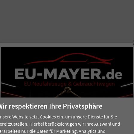
Wir respektieren Ihre Privatsphäre
nsere Website setzt Cookies ein, um unsere Dienste für Sie
ereitzustellen. Hierbei berücksichtigen wir Ihre Auswahl und
erarbeiten nur die Daten für Marketing, Analytics und
ür Sie kostenfrei und völlig unverbindlich.