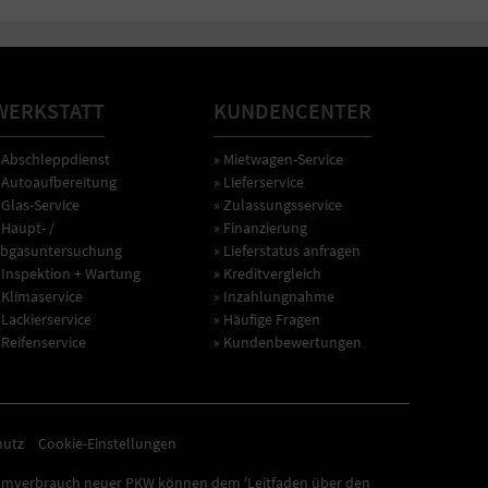
WERKSTATT
KUNDENCENTER
 Abschleppdienst
» Mietwagen-Service
 Autoaufbereitung
» Lieferservice
 Glas-Service
» Zulassungsservice
 Haupt- /
» Finanzierung
bgasuntersuchung
» Lieferstatus anfragen
 Inspektion + Wartung
» Kreditvergleich
 Klimaservice
» Inzahlungnahme
 Lackierservice
» Häufige Fragen
 Reifenservice
» Kundenbewertungen
hutz
Cookie-Einstellungen
omverbrauch neuer PKW können dem 'Leitfaden über den