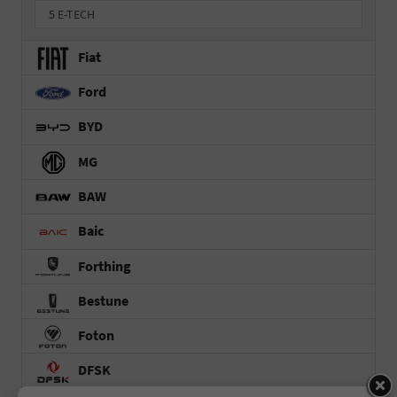
5 E-TECH
Fiat
Ford
BYD
MG
BAW
Baic
Forthing
Bestune
Foton
DFSK