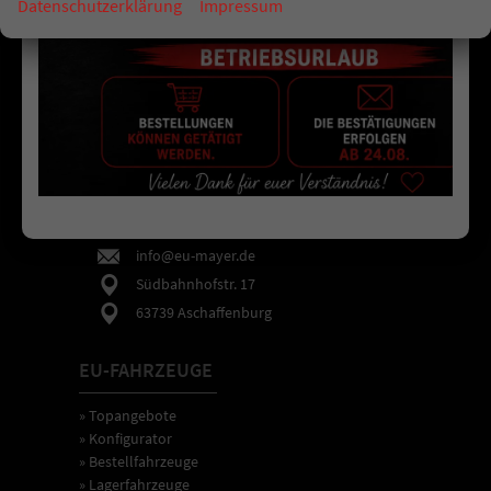
Datenschutzerklärung
Impressum
EU-MAYER
Mo-Fr 8-12 & 13-18 Uhr
06021 / 44 88 99-19
info@eu-mayer.de
Südbahnhofstr. 17
63739 Aschaffenburg
EU-FAHRZEUGE
» Topangebote
» Konfigurator
» Bestellfahrzeuge
» Lagerfahrzeuge