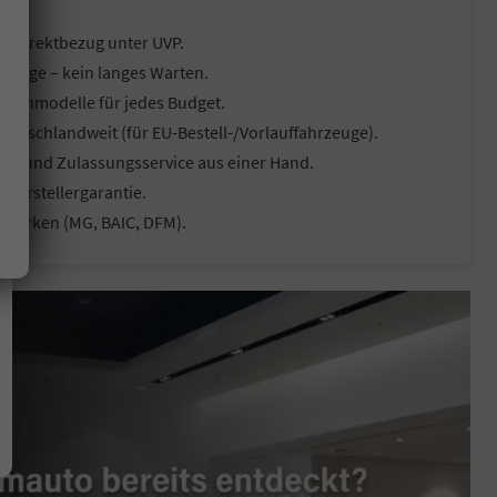
d Direktbezug unter UVP.
hrzeuge – kein langes Warten.
 Ratenmodelle für jedes Budget.
eutschlandweit (für EU-Bestell-/Vorlauffahrzeuge).
me und Zulassungsservice aus einer Hand.
 Herstellergarantie.
a-Marken (MG, BAIC, DFM).