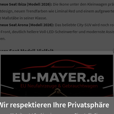
neue Seat Ibiza (Modell 2026):
Die Ikone unter den Kleinwagen präse
tdesign, neuen Trendfarben wie Liminal Red und einem aufgewerteten 
 Maßstäbe in seiner Klasse.
neue Seat Arona (Modell 2026):
Das beliebte City-SUV wird noch r
Front, deutlich hellere Voll-LED-Scheinwerfer und modernste Assist
ren.
ere Seat Modell-Vielfalt
t Leon & Leon Sportstourer ST:
Sportlichkeit trifft Nutzwert. Ob a
 begeistert mit digitalem Cockpit, smarter Vernetzung und effizie
 Ateca:
Der souveräne Begleiter für Alltag und Freizeit. Das Kompak
ngreiche Ausstattung von Voll-LED-Scheinwerfern bis zum 9,2-Zol
Ibiza (neues Modell 2026)
Arona (neues Modell 2026)
Wir respektieren Ihre Privatsphäre
Ihre Vorteile bei EU-Mayer auf einen Blick