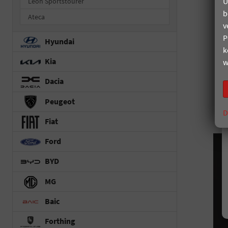
U
Leon Sportstourer
b
Ateca
v
P
Hyundai
k
Kia
w
Dacia
Peugeot
D
Fiat
Ford
BYD
MG
Baic
Forthing