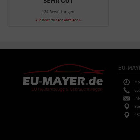
SEHR GUT
134 Bewertungen
Alle Bewertungen anzeigen >
EU-MAY
Mo-F
0602
inf
Südb
6373