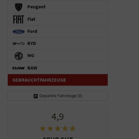
Peugeot
Fiat
Ford
BYD
MG
BAW
GEBRAUCHTFAHRZEUGE
Geparkte Fahrzeuge (
0
)
4,9