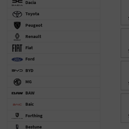
Dacia
Toyota
Peugeot
Renault
Fiat
Ford
BYD
MG
BAW
Baic
Forthing
Bestune