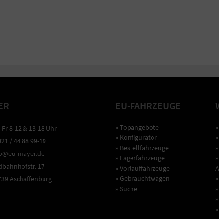
ER
EU-FAHRZEUGE
» Topangebote
»
r 8-12 & 13-18 Uhr
» Konfigurator
»
1 / 44 88 99-19
» Bestellfahrzeuge
»
o@eu-mayer.de
» Lagerfahrzeuge
»
ahnhofstr. 17
» Vorlauffahrzeuge
A
» Gebrauchtwagen
»
9 Aschaffenburg
» Suche
»
»
»