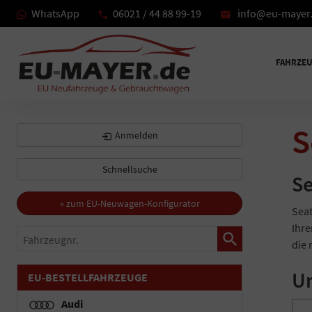
WhatsApp
06021 / 44 88 99-19
info@eu-mayer
FAHRZE
S
Anmelden
Schnellsuche
Se
» zum EU-Neuwagen-Konfigurator
Seat
Ihre
Fahrzeugnr.
die 
Un
EU-BESTELLFAHRZEUGE
Audi