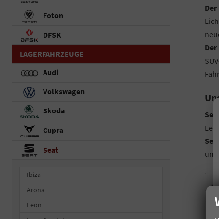
Der 
Foton
Lich
neue
DFSK
Der 
LAGERFAHRZEUGE
SUV-
Audi
Fah
Volkswagen
Uns
Skoda
Sea
Leon
Cupra
Seat
Seat
umfa
Ibiza
Arona
Leon