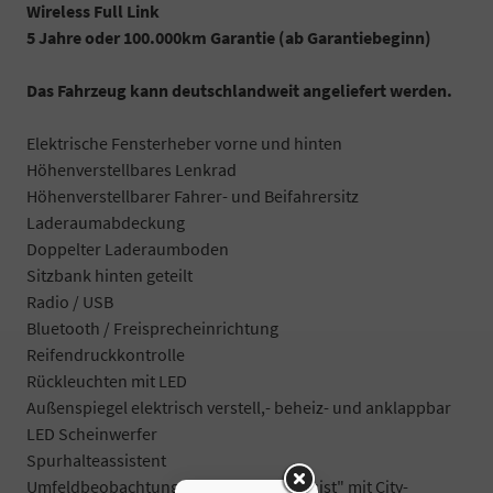
Wireless Full Link
5 Jahre oder 100.000km Garantie (ab Garantiebeginn)
Das Fahrzeug kann deutschlandweit angeliefert werden.
Elektrische Fensterheber vorne und hinten
Höhenverstellbares Lenkrad
Höhenverstellbarer Fahrer- und Beifahrersitz
Laderaumabdeckung
Doppelter Laderaumboden
Sitzbank hinten geteilt
Radio / USB
Bluetooth / Freisprecheinrichtung
Reifendruckkontrolle
Rückleuchten mit LED
Außenspiegel elektrisch verstell,- beheiz- und anklappbar
LED Scheinwerfer
Spurhalteassistent
Umfeldbeobachtungssystem "Front Assist" mit City-