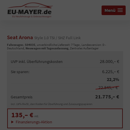
Menü
Seat Arona
Style 1.0 TSI / SHZ Full Link
Fahrzeugnr.
:
504035
, unverbindliche Lieferzeit:
7 Tage
, Landesversion: D -
Deutschland,
Neuwagen mit Tageszulassung
, Zentrales Außenlager
28.000,– €
UVP inkl. Überführungskosten
6.225,– €
Sie sparen:
22,2%
22.845,– €
21.775,– €
Gesamtpreis
incl. 19% MwSt., den Kosten für Überführung und Zulassungspapieren
135,– €
mtl.
Finanzierungs-Aktion