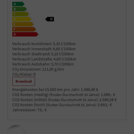
Verbrauch kombiniert:
5,30 l/100km
Verbrauch Innenstadt:
6,60 l/100km
Verbrauch Stadtrand:
5,10 l/100km
Verbrauch Landstraße:
4,60 l/100km
Verbrauch Autobahn:
5,70 l/100km
CO
-Emissionen:
121,00 g/km
2
CO
-Klasse:
D
2
Download
Energiekosten bei 15.000 km pro Jahr:
1.386,48 €
CO2 Kosten (niedrig)
:
1.089,- €
(Kosten Durchschnitt 10 Jahre)
CO2 Kosten (mittel)
:
2.586,38 €
(Kosten Durchschnitt 10 Jahre)
CO2 Kosten (hoch)
:
3.993,- €
(Kosten Durchschnitt 10 Jahre)
Jahressteuer:
73,- €