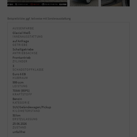
Beispielbilder, ggf. teilweise mit Sonderausstattung
AUSSENFARBE
Glacial Weiß
INNENAUSSTATTUNG
auf Anfrage
GETRIEBE
Schaltgetriebe
ANTRIEBSACHSE
Frontantrieb
ZYLINDER
3
SCHADSTOFFKLASSE
Euro 6 EB
HUBRAUM
999 ccm
LEISTUNG
70 kW (95 PS)
KRAFTSTOFF
Benzin
KATEGORIE
SUV/Geländewagen/Pickup
KILOMETERSTAND
50 km
ERSTZULASSUNG
25.06.2026
ZUSTAND
unfallfrei