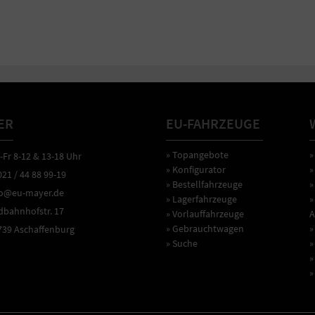
ER
EU-FAHRZEUGE
» Topangebote
»
r 8-12 & 13-18 Uhr
» Konfigurator
»
1 / 44 88 99-19
» Bestellfahrzeuge
»
o@eu-mayer.de
» Lagerfahrzeuge
»
ahnhofstr. 17
» Vorlauffahrzeuge
A
» Gebrauchtwagen
»
9 Aschaffenburg
» Suche
»
»
»