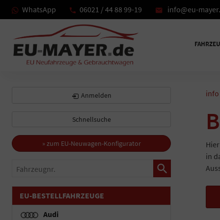
WhatsApp
06021 / 44 88 99-19
info@eu-mayer
FAHRZE
info
Anmelden
B
Schnellsuche
» zum EU-Neuwagen-Konfigurator
Hier
in d
Fahrzeugnr.
Auss
EU-BESTELLFAHRZEUGE
Audi