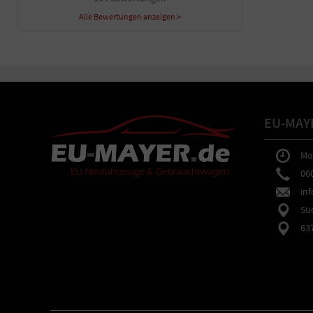
Alle Bewertungen anzeigen >
EU-MAY
Mo-F
0602
inf
Südb
6373