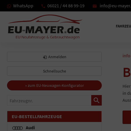
WhatsApp
06021 / 44 88 99-19
info@eu-mayer
FAHRZE
info
Anmelden
B
Schnellsuche
» zum EU-Neuwagen-Konfigurator
Hier
in d
Fahrzeugnr.
Auss
EU-BESTELLFAHRZEUGE
Audi