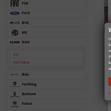
Fiat
Ford
BYD
MG
U
B
BAW
b
/
un
v
212
P
Fah
k
212 Pickup
Kr
w
Baic
i
Forthing
V
C
D
Bestune
C
Foton