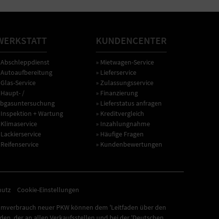
WERKSTATT
KUNDENCENTER
 Abschleppdienst
» Mietwagen-Service
 Autoaufbereitung
» Lieferservice
 Glas-Service
» Zulassungsservice
 Haupt- /
» Finanzierung
bgasuntersuchung
» Lieferstatus anfragen
 Inspektion + Wartung
» Kreditvergleich
 Klimaservice
» Inzahlungnahme
 Lackierservice
» Häufige Fragen
 Reifenservice
» Kundenbewertungen
hutz
Cookie-Einstellungen
omverbrauch neuer PKW können dem 'Leitfaden über den
n, der an allen Verkaufsstellen und bei der 'Deutschen