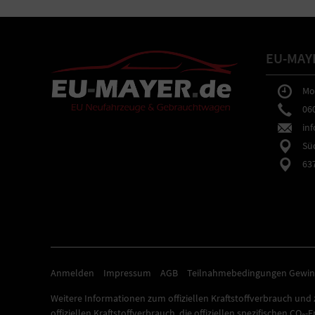
EU-MAY
Mo-F
0602
inf
Südb
6373
Anmelden
Impressum
AGB
Teilnahmebedingungen Gewin
Weitere Informationen zum offiziellen Kraftstoffverbrauch und z
offiziellen Kraftstoffverbrauch, die offiziellen spezifischen CO
-E