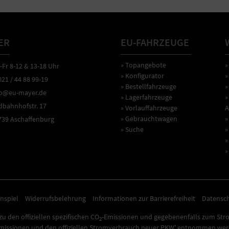
ER
EU-FAHRZEUGE
» Topangebote
»
r 8-12 & 13-18 Uhr
» Konfigurator
»
1 / 44 88 99-19
» Bestellfahrzeuge
»
o@eu-mayer.de
» Lagerfahrzeuge
»
ahnhofstr. 17
» Vorlauffahrzeuge
A
» Gebrauchtwagen
»
9 Aschaffenburg
» Suche
»
»
»
nspiel
Widerrufsbelehrung
Informationen zur Barrierefreiheit
Datensc
u den offiziellen spezifischen CO
-Emissionen und gegebenenfalls zum Str
2
missionen und den offiziellen Stromverbrauch neuer PKW' entnommen werde