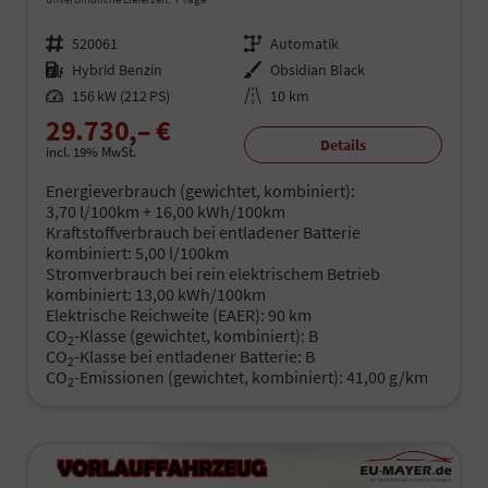
Fahrzeugnr.
520061
Getriebe
Automatik
Kraftstoff
Hybrid Benzin
Außenfarbe
Obsidian Black
Leistung
156 kW (212 PS)
Kilometerstand
10 km
29.730,– €
Details
incl. 19% MwSt.
Energieverbrauch (gewichtet, kombiniert):
3,70 l/100km + 16,00 kWh/100km
Kraftstoffverbrauch bei entladener Batterie
kombiniert:
5,00 l/100km
Stromverbrauch bei rein elektrischem Betrieb
kombiniert:
13,00 kWh/100km
Elektrische Reichweite (EAER):
90 km
CO
-Klasse (gewichtet, kombiniert):
B
2
CO
-Klasse bei entladener Batterie:
B
2
CO
-Emissionen (gewichtet, kombiniert):
41,00 g/km
2