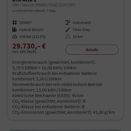
DM-i Boost /PANO/SHZ/SOFORT
unverbindliche Lieferzeit:
7 Tage
Fahrzeugnr.
520057
Getriebe
Automatik
Kraftstoff
Hybrid Benzin
Außenfarbe
Time Grey
Leistung
156 kW (212 PS)
Kilometerstand
10 km
29.730,– €
Details
incl. 19% MwSt.
Energieverbrauch (gewichtet, kombiniert):
3,70 l/100km + 16,00 kWh/100km
Kraftstoffverbrauch bei entladener Batterie
kombiniert:
5,00 l/100km
Stromverbrauch bei rein elektrischem Betrieb
kombiniert:
13,00 kWh/100km
Elektrische Reichweite (EAER):
90 km
CO
-Klasse (gewichtet, kombiniert):
B
2
CO
-Klasse bei entladener Batterie:
B
2
CO
-Emissionen (gewichtet, kombiniert):
41,00 g/km
2