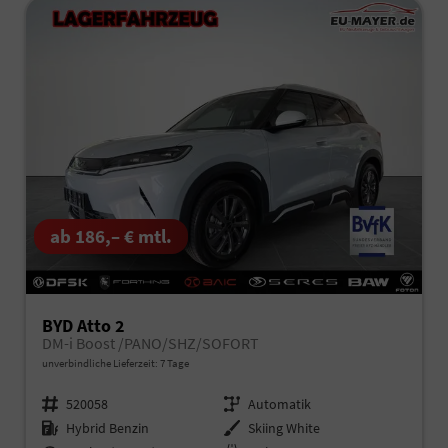
ab 186,– € mtl.
BYD Atto 2
DM-i Boost /PANO/SHZ/SOFORT
unverbindliche Lieferzeit:
7 Tage
Fahrzeugnr.
520058
Getriebe
Automatik
Kraftstoff
Hybrid Benzin
Außenfarbe
Skiing White