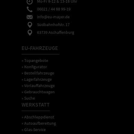
Mo-Fr 8-12 & 13-18 Uhr
06021 / 44 88 99-19
info@eu-mayer.de
Südbahnhofstr. 17
63739 Aschaffenburg
EU-FAHRZEUGE
» Topangebote
» Konfigurator
» Bestellfahrzeuge
» Lagerfahrzeuge
» Vorlauffahrzeuge
» Gebrauchtwagen
» Suche
WERKSTATT
» Abschleppdienst
» Autoaufbereitung
» Glas-Service