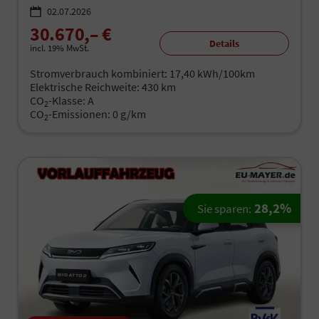
02.07.2026
30.670,– €
Details
incl. 19% MwSt.
Stromverbrauch kombiniert:
17,40 kWh/100km
Elektrische Reichweite:
430 km
CO
-Klasse:
A
2
CO
-Emissionen:
0 g/km
2
28,2%
Sie sparen: