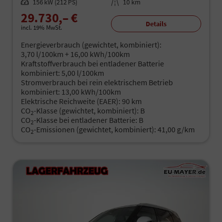
Leistung
156 kW (212 PS)
Kilometerstand
10 km
29.730,– €
Details
incl. 19% MwSt.
Energieverbrauch (gewichtet, kombiniert):
3,70 l/100km + 16,00 kWh/100km
Kraftstoffverbrauch bei entladener Batterie
kombiniert:
5,00 l/100km
Stromverbrauch bei rein elektrischem Betrieb
kombiniert:
13,00 kWh/100km
Elektrische Reichweite (EAER):
90 km
CO
-Klasse (gewichtet, kombiniert):
B
2
CO
-Klasse bei entladener Batterie:
B
2
CO
-Emissionen (gewichtet, kombiniert):
41,00 g/km
2