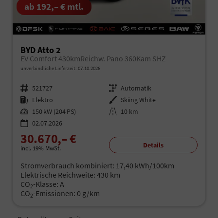
ab 192,– € mtl.
BYD Atto 2
EV Comfort 430kmReichw. Pano 360Kam SHZ
unverbindliche Lieferzeit:
07.10.2026
Fahrzeugnr.
521727
Getriebe
Automatik
Kraftstoff
Elektro
Außenfarbe
Skiing White
Leistung
150 kW (204 PS)
Kilometerstand
10 km
02.07.2026
30.670,– €
Details
incl. 19% MwSt.
Stromverbrauch kombiniert:
17,40 kWh/100km
Elektrische Reichweite:
430 km
CO
-Klasse:
A
2
CO
-Emissionen:
0 g/km
2