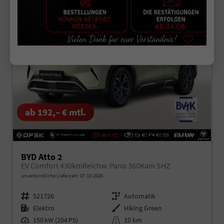
28,2%
Sie sparen:
ab 192,– € mtl.
BYD Atto 2
EV Comfort 430kmReichw. Pano 360Kam SHZ
unverbindliche Lieferzeit:
07.10.2026
Fahrzeugnr.
521726
Getriebe
Automatik
Kraftstoff
Elektro
Außenfarbe
Hiking Green
Leistung
150 kW (204 PS)
Kilometerstand
10 km