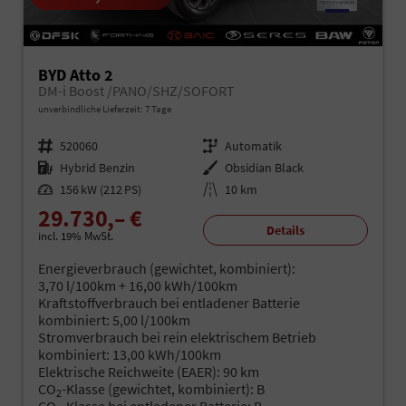
BYD Atto 2
DM-i Boost /PANO/SHZ/SOFORT
unverbindliche Lieferzeit:
7 Tage
Fahrzeugnr.
520060
Getriebe
Automatik
Kraftstoff
Hybrid Benzin
Außenfarbe
Obsidian Black
Leistung
156 kW (212 PS)
Kilometerstand
10 km
29.730,– €
Details
incl. 19% MwSt.
Energieverbrauch (gewichtet, kombiniert):
3,70 l/100km + 16,00 kWh/100km
Kraftstoffverbrauch bei entladener Batterie
kombiniert:
5,00 l/100km
Stromverbrauch bei rein elektrischem Betrieb
kombiniert:
13,00 kWh/100km
Elektrische Reichweite (EAER):
90 km
CO
-Klasse (gewichtet, kombiniert):
B
2
CO
-Klasse bei entladener Batterie:
B