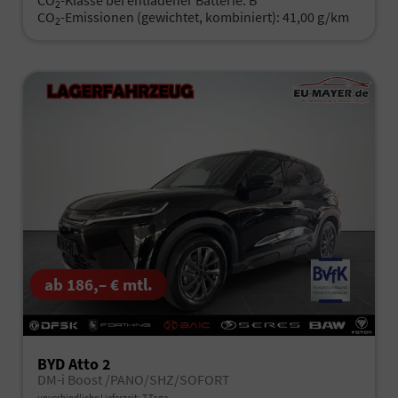
2
CO
-Emissionen (gewichtet, kombiniert):
41,00 g/km
2
ab 186,– € mtl.
BYD Atto 2
DM-i Boost /PANO/SHZ/SOFORT
unverbindliche Lieferzeit:
7 Tage