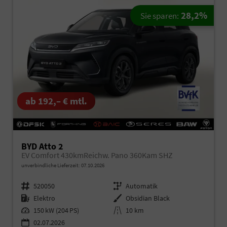
28,2%
Sie sparen:
ab 192,– € mtl.
BYD Atto 2
EV Comfort 430kmReichw. Pano 360Kam SHZ
unverbindliche Lieferzeit:
07.10.2026
Fahrzeugnr.
520050
Getriebe
Automatik
Kraftstoff
Elektro
Außenfarbe
Obsidian Black
Leistung
150 kW (204 PS)
Kilometerstand
10 km
02.07.2026