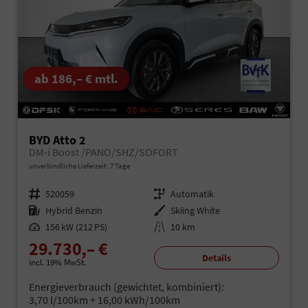
ab 186,– € mtl.
BYD Atto 2
DM-i Boost /PANO/SHZ/SOFORT
unverbindliche Lieferzeit:
7 Tage
Fahrzeugnr.
520059
Getriebe
Automatik
Kraftstoff
Hybrid Benzin
Außenfarbe
Skiing White
Leistung
156 kW (212 PS)
Kilometerstand
10 km
29.730,– €
Details
incl. 19% MwSt.
Energieverbrauch (gewichtet, kombiniert):
3,70 l/100km + 16,00 kWh/100km