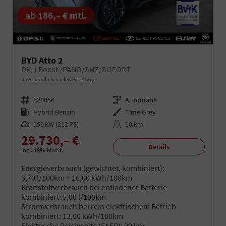
ab 186,– € mtl.
BYD Atto 2
DM-i Boost /PANO/SHZ/SOFORT
unverbindliche Lieferzeit:
7 Tage
Fahrzeugnr.
520056
Getriebe
Automatik
Kraftstoff
Hybrid Benzin
Außenfarbe
Time Grey
Leistung
156 kW (212 PS)
Kilometerstand
10 km
29.730,– €
Details
incl. 19% MwSt.
Energieverbrauch (gewichtet, kombiniert):
3,70 l/100km + 16,00 kWh/100km
Kraftstoffverbrauch bei entladener Batterie
kombiniert:
5,00 l/100km
Stromverbrauch bei rein elektrischem Betrieb
kombiniert:
13,00 kWh/100km
Elektrische Reichweite (EAER):
90 km