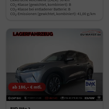
CO
-Klasse (gewichtet, kombiniert):
B
2
CO
-Klasse bei entladener Batterie:
B
2
CO
-Emissionen (gewichtet, kombiniert):
41,00 g/km
2
ab 186,– € mtl.
BYD Atto 2