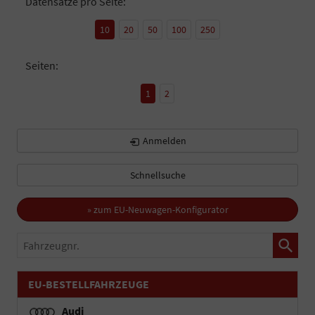
Datensätze pro Seite:
10
20
50
100
250
Seiten:
1
2
Anmelden
Schnellsuche
» zum EU-Neuwagen-Konfigurator
Fahrzeugnr.
EU-BESTELLFAHRZEUGE
Audi