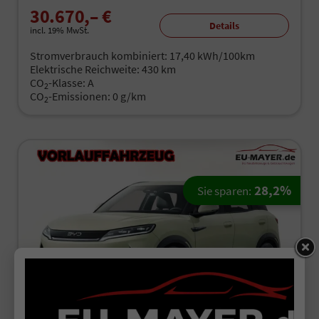
30.670,– €
Details
incl. 19% MwSt.
Stromverbrauch kombiniert:
17,40 kWh/100km
Elektrische Reichweite:
430 km
CO
-Klasse:
A
2
CO
-Emissionen:
0 g/km
2
28,2%
Sie sparen:
ab 192,– € mtl.