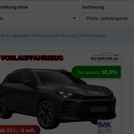
tattungslinie
Sortierung
n Ihrer aktuellen Filterung befinden sich
39
Fahrzeuge:
30,8%
Sie sparen:
ab 222,– € mtl.