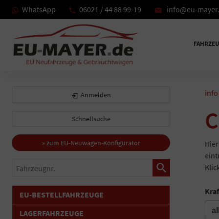
WhatsApp
06021 / 44 88 99-19
info@eu-mayer
FAHRZE
info
Anmelden
C
Schnellsuche
» zum EU-Neuwagen-Konfigurator
Hier
eint
Fahrzeugnr.
Klic
Kraf
EU-BESTELLFAHRZEUGE
LAGERFAHRZEUGE