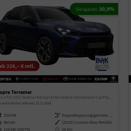
30,9%
Sie sparen:
ab 226,– € mtl.
upra Terramar
1.5 eTSI DSG Matrix+Kessy+AHK+eHeck+Dinamica+CarPlay+eHeck+GV5
verbindliche Lieferzeit:
22.12.2026
rzeugnr.
520298
Getriebe
Doppelkupplungsgetriebe (DSG)
aftstoff
Benzin
Außenfarbe
[2D2D] Cosmos-Blau Metallic
istung
110 kW (150 PS)
Kilometerstand
20 km