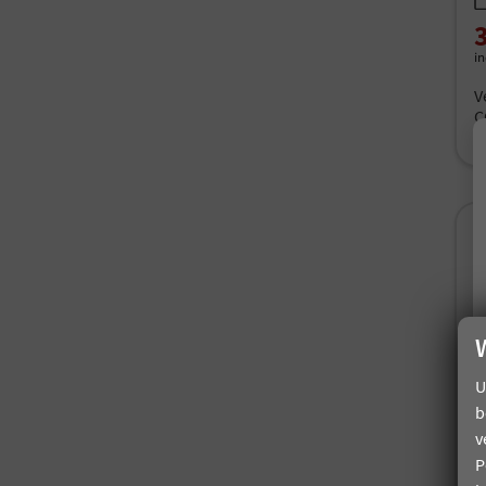
i
V
C
C
U
b
v
P