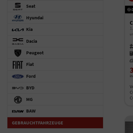
Seat
Hyundai
C
Kia
un
Dacia
Fah
Peugeot
Kr
Le
Fiat
Ford
i
V
BYD
C
C
MG
BAW
GEBRAUCHTFAHRZEUGE