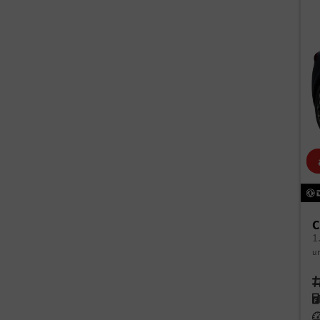
C
un
Fah
Kr
Le