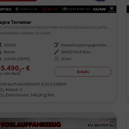
upra Terramar
1.5 eTSI DSG Matrix+Kessy+AHK+eHeck+Dinamica+CarPlay+eHeck+GV5
verbindliche Lieferzeit:
22.12.2026
rzeugnr.
520293
Getriebe
Doppelkupplungsgetriebe (DSG)
aftstoff
Benzin
Außenfarbe
[9K9K] Fiord Blau
istung
110 kW (150 PS)
Kilometerstand
20 km
35.490,– €
Details
ncl. 19% MwSt.
erbrauch kombiniert:
6,50 l/100km
O
-Klasse:
E
2
O
-Emissionen:
148,00 g/km
2