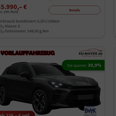
35.990,– €
Details
ncl. 19% MwSt.
erbrauch kombiniert:
6,50 l/100km
O
-Klasse:
E
2
O
-Emissionen:
148,00 g/km
2
30,9%
Sie sparen:
ab 226,– € mtl.