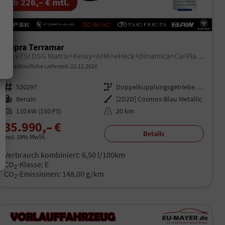
ab 226,– € mtl.
Cupra Terramar
1.5 eTSI DSG Matrix+Kessy+AHK+eHeck+Dinamica+CarPlay+eHeck+GV5
unverbindliche Lieferzeit:
22.12.2026
Fahrzeugnr.
520297
Getriebe
Doppelkupplungsgetriebe (DSG)
Kraftstoff
Benzin
Außenfarbe
[2D2D] Cosmos-Blau Metallic
Leistung
110 kW (150 PS)
Kilometerstand
20 km
35.990,– €
Details
incl. 19% MwSt.
Verbrauch kombiniert:
6,50 l/100km
CO
-Klasse:
E
2
CO
-Emissionen:
148,00 g/km
2