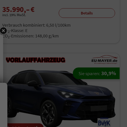
35.990,– €
Details
incl. 19% MwSt.
Verbrauch kombiniert:
6,50 l/100km
CO
-Klasse:
E
2
CO
-Emissionen:
148,00 g/km
2
30,9%
Sie sparen: