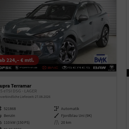
ab 224,– € mtl.
upra Terramar
,5 eTSI DSG - LAGER
verbindliche Lieferzeit:
27.08.2026
rzeugnr.
521868
Getriebe
Automatik
aftstoff
Benzin
Außenfarbe
Fjordblau Uni (9K)
istung
110 kW (150 PS)
Kilometerstand
20 km