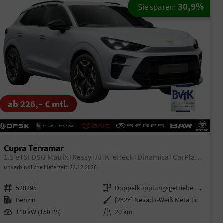
30,9%
Sie sparen:
ab 226,– € mtl.
Cupra Terramar
1.5 eTSI DSG Matrix+Kessy+AHK+eHeck+Dinamica+CarPlay+eHeck+GV5
unverbindliche Lieferzeit:
22.12.2026
Fahrzeugnr.
520295
Getriebe
Doppelkupplungsgetriebe (DSG)
Kraftstoff
Benzin
Außenfarbe
[2Y2Y] Nevada-Weiß Metallic
Leistung
110 kW (150 PS)
Kilometerstand
20 km