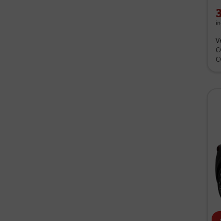
i
V
C
C