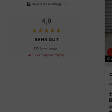
Geparkte Fahrzeuge (
0
)
4,8
SEHR GUT
135 Bewertungen
Alle Bewertungen anzeigen >
C
1
un
Fah
Kr
Le