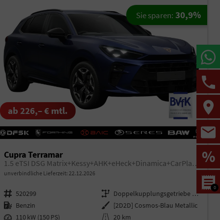
30,9%
Sie sparen:
ab 226,– € mtl.
%
Cupra Terramar
1.5 eTSI DSG Matrix+Kessy+AHK+eHeck+Dinamica+CarPlay+eHeck+GV5
unverbindliche Lieferzeit:
22.12.2026
0
Fahrzeugnr.
520299
Getriebe
Doppelkupplungsgetriebe (DSG)
Kraftstoff
Benzin
Außenfarbe
[2D2D] Cosmos-Blau Metallic
Leistung
110 kW (150 PS)
Kilometerstand
20 km