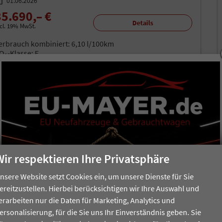
01.06.2026
35.690,– €
Details
ncl. 19% MwSt.
erbrauch kombiniert:
6,10 l/100km
O
-Klasse:
E
2
O
-Emissionen:
138,00 g/km
2
30,9%
Sie sparen:
Wir respektieren Ihre Privatsphäre
nsere Website setzt Cookies ein, um unsere Dienste für Sie
ereitzustellen. Hierbei berücksichtigen wir Ihre Auswahl und
erarbeiten nur die Daten für Marketing, Analytics und
ersonalisierung, für die Sie uns Ihr Einverständnis geben. Sie