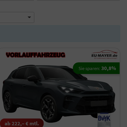
30,8%
Sie sparen:
ab 222,– € mtl.