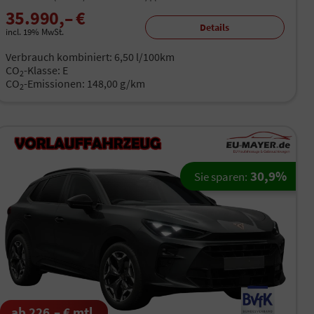
35.990,– €
Details
incl. 19% MwSt.
Verbrauch kombiniert:
6,50 l/100km
CO
-Klasse:
E
2
CO
-Emissionen:
148,00 g/km
2
30,9%
Sie sparen:
ab 226,– € mtl.