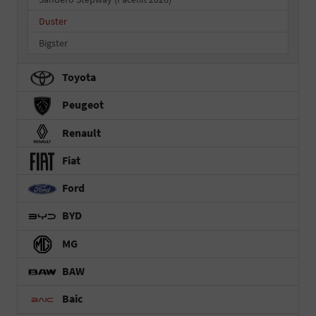
Duster
Bigster
Toyota
Peugeot
Renault
Fiat
Ford
BYD
MG
BAW
Baic