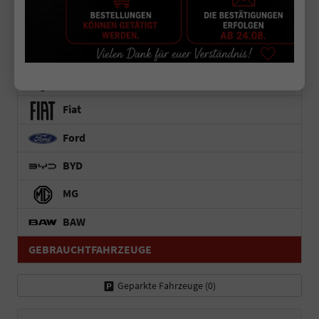
Sandero Stepway
Duster
Bigster
Peugeot
Fiat
Ford
BYD
MG
BAW
GEBRAUCHTFAHRZEUGE
Geparkte Fahrzeuge (
0
)