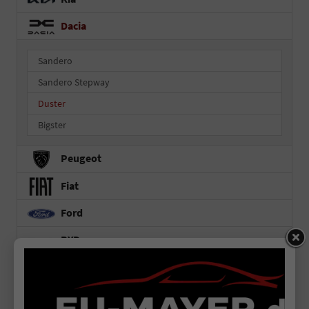
Dacia
Sandero
Sandero Stepway
Duster
Bigster
Peugeot
Fiat
Ford
BYD
MG
Baic