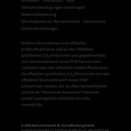
Anmelden
Impressum
AGB
Teilnahmebedingungen Gewinnspiel
Widerrufsbelehrung
Informationen zur Barrierefreiheit
Datenschutz
Cookie-Einstellungen
Weitere Informationen zum offiziellen
Kraftstoffverbrauch und zu den offiziellen
spezifischen CO
-Emissionen und gegebenenfalls
2
zum Stromverbrauch neuer PKW können dem
'Leitfaden über den offiziellen Kraftstoffverbrauch,
die offiziellen spezifischen CO
-Emissionen und den
2
offiziellen Stromverbrauch neuer PKW'
entnommen werden, der an allen Verkaufsstellen
und bei der 'Deutschen Automobil Treuhand
GmbH' unentgeltlich erhältlich ist unter
www.dat.de.
© 2026
Autozentrum D.M. Aschaffenburg GmbH
,
Südbahnhofstraße 17
,
63739
Aschaffenburg,
+49 (0)6021 44