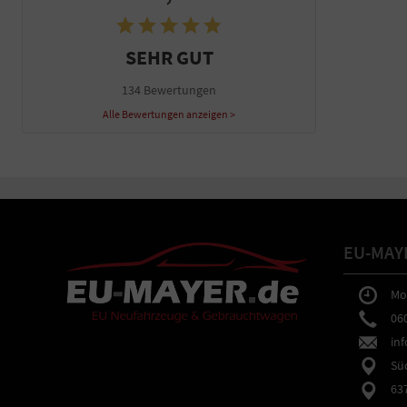
SEHR GUT
134 Bewertungen
Alle Bewertungen anzeigen >
EU-MAY
Mo-F
0602
inf
Südb
6373