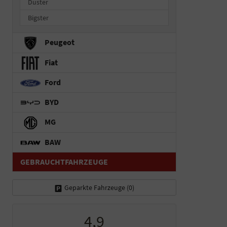
Duster
Bigster
Peugeot
Fiat
Ford
BYD
MG
BAW
GEBRAUCHTFAHRZEUGE
Geparkte Fahrzeuge (
0
)
4,9