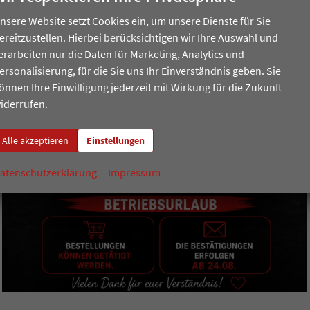
nsere Website setzt Cookies ein, um unsere Dienste für Sie
ereitzustellen. Hierbei berücksichtigen wir Ihre Auswahl und
erarbeiten nur die Daten für Marketing, Analytics und
ersonalisierung, für die Sie uns Ihr Einverständnis geben. Sie
önnen Ihre Einwilligung jederzeit mit Wirkung für die Zukunft
iderrufen.
Alle akzeptieren
Einstellungen
atenschutzerklärung
Impressum