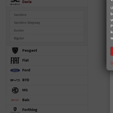
Dacia
U
b
Sandero
v
Sandero Stepway
P
Duster
k
w
Bigster
Peugeot
Fiat
D
Ford
BYD
MG
Baic
Forthing