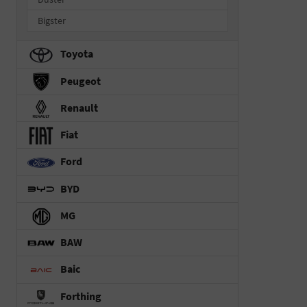
Bigster
Toyota
Peugeot
Renault
Fiat
Ford
BYD
MG
BAW
Baic
Forthing