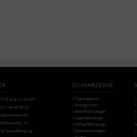
ER
EU-FAHRZEUGE
» Topangebote
»
r 8-12 & 13-18 Uhr
» Konfigurator
»
1 / 44 88 99-19
» Bestellfahrzeuge
»
o@eu-mayer.de
» Lagerfahrzeuge
»
ahnhofstr. 17
» Vorlauffahrzeuge
A
» Gebrauchtwagen
»
9 Aschaffenburg