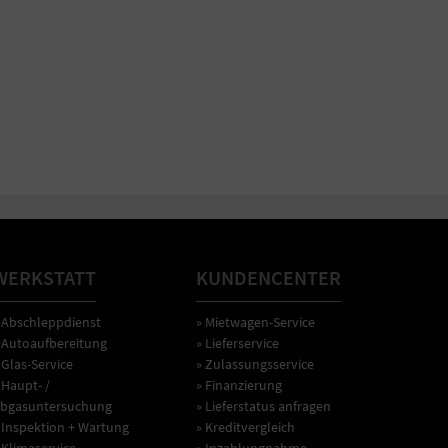
WERKSTATT
KUNDENCENTER
 Abschleppdienst
» Mietwagen-Service
 Autoaufbereitung
» Lieferservice
 Glas-Service
» Zulassungsservice
 Haupt- /
» Finanzierung
bgasuntersuchung
» Lieferstatus anfragen
 Inspektion + Wartung
» Kreditvergleich