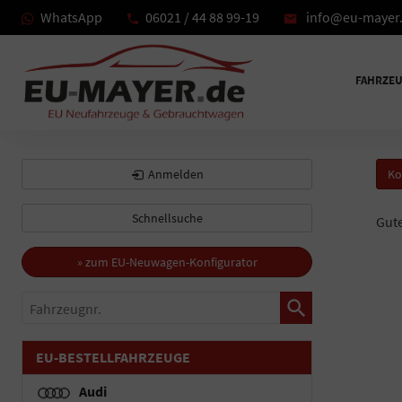
WhatsApp
06021 / 44 88 99-19
info@eu-mayer
FAHRZE
Anmelden
Ko
Schnellsuche
Gut
» zum EU-Neuwagen-Konfigurator
Fahrzeugnr.
EU-BESTELLFAHRZEUGE
Audi