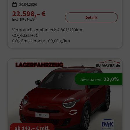
30.04.2026
22.598,– €
Details
incl. 19% MwSt.
Verbrauch kombiniert:
4,80 l/100km
CO
-Klasse:
C
2
CO
-Emissionen:
109,00 g/km
2
22,0%
Sie sparen:
ab 142,– € mtl.