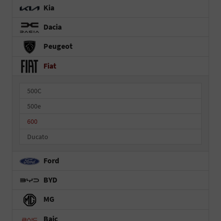
Kia
Dacia
Peugeot
Fiat
500C
500e
600
Ducato
Ford
BYD
MG
Baic