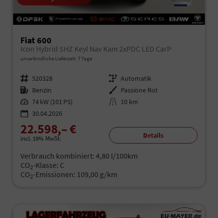
Fiat 600
Icon Hybrid SHZ Keyl Nav Kam 2xPDC LED CarP
unverbindliche Lieferzeit:
7 Tage
Fahrzeugnr.
520328
Getriebe
Automatik
Kraftstoff
Benzin
Außenfarbe
Passione Rot
Leistung
74 kW (101 PS)
Kilometerstand
10 km
30.04.2026
22.598,– €
Details
incl. 19% MwSt.
Verbrauch kombiniert:
4,80 l/100km
CO
-Klasse:
C
2
CO
-Emissionen:
109,00 g/km
2