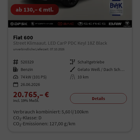
ab 130,– € mtl.
Fiat 600
Street Klimaaut. LED CarP PDC Keyl 18Z Black
unverbindliche Lieferzeit:
07.10.2026
Fahrzeugnr.
520329
Getriebe
Schaltgetriebe
Kraftstoff
Benzin
Außenfarbe
Gelato Weiß / Dach Schwarz
Leistung
74 kW (101 PS)
Kilometerstand
10 km
26.06.2026
20.765,– €
Details
incl. 19% MwSt.
Verbrauch kombiniert:
5,60 l/100km
CO
-Klasse:
D
2
CO
-Emissionen:
127,00 g/km
2