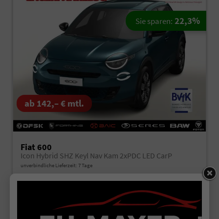
22,3%
Sie sparen:
ab 142,– € mtl.
Fiat 600
Icon Hybrid SHZ Keyl Nav Kam 2xPDC LED CarP
unverbindliche Lieferzeit:
7 Tage
Fahrzeugnr.
520325
Getriebe
Automatik
Kraftstoff
Benzin
Außenfarbe
Mare Grün Metallic
Leistung
74 kW (101 PS)
Kilometerstand
10 km