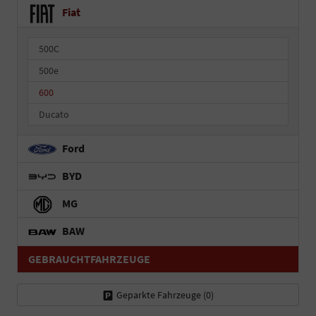
Fiat
500C
500e
600
Ducato
Ford
BYD
MG
BAW
GEBRAUCHTFAHRZEUGE
Geparkte Fahrzeuge (
0
)