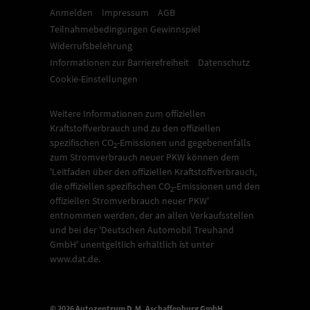
Anmelden
Impressum
AGB
Teilnahmebedingungen Gewinnspiel
Widerrufsbelehrung
Informationen zur Barrierefreiheit
Datenschutz
Cookie-Einstellungen
Weitere Informationen zum offiziellen
Kraftstoffverbrauch und zu den offiziellen
spezifischen CO
-Emissionen und gegebenenfalls
2
zum Stromverbrauch neuer PKW können dem
'Leitfaden über den offiziellen Kraftstoffverbrauch,
die offiziellen spezifischen CO
-Emissionen und den
2
offiziellen Stromverbrauch neuer PKW'
entnommen werden, der an allen Verkaufsstellen
und bei der 'Deutschen Automobil Treuhand
GmbH' unentgeltlich erhältlich ist unter
www.dat.de.
© 2026
Autozentrum D.M. Aschaffenburg GmbH
,