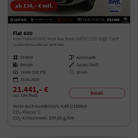
ab 134,– € mtl.
Fiat 600
Icon Hybrid SHZ Keyl Nav Kam 2xPDC LED DigC CarP
unverbindliche Lieferzeit:
18.09.2026
Fahrzeugnr.
519835
Getriebe
Automatik
Kraftstoff
Benzin
Außenfarbe
Gelato Weiß
Leistung
74 kW (101 PS)
Kilometerstand
10 km
30.04.2026
21.441,– €
Details
incl. 19% MwSt.
Verbrauch kombiniert:
4,80 l/100km
CO
-Klasse:
C
2
CO
-Emissionen:
109,00 g/km
2