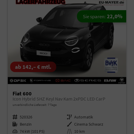
22,0%
Sie sparen:
ab 142,– € mtl.
Fiat 600
Icon Hybrid SHZ Keyl Nav Kam 2xPDC LED CarP
unverbindliche Lieferzeit:
7 Tage
Fahrzeugnr.
520326
Getriebe
Automatik
Kraftstoff
Benzin
Außenfarbe
Cinema Schwarz
Leistung
74 kW (101 PS)
Kilometerstand
10 km