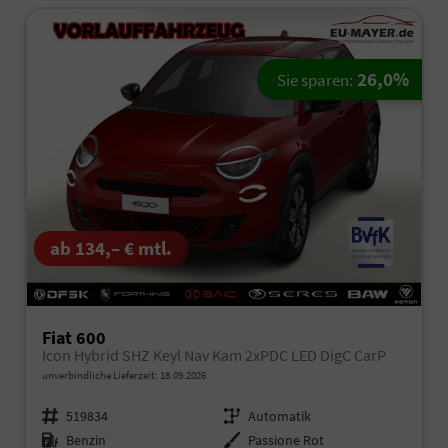
26,0%
Sie sparen:
ab 134,– € mtl.
Fiat 600
Icon Hybrid SHZ Keyl Nav Kam 2xPDC LED DigC CarP
unverbindliche Lieferzeit:
18.09.2026
Fahrzeugnr.
519834
Getriebe
Automatik
Kraftstoff
Benzin
Außenfarbe
Passione Rot