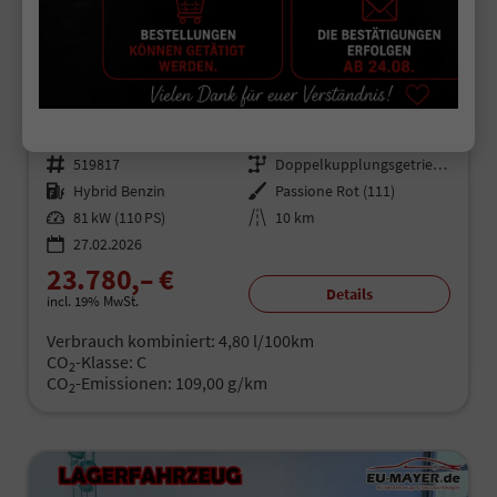
Fiat 600
Speciale Hybrid 1.2 T3 81 kW (110 PS) DCT Winter-Paket, Klimaanlage, Radio, DAB, Android Auto, Apple CarPlay, Freisprecheinrichtung, Bluetooth, Regensensor, Einparkhilfe hinten, LED-Scheinwerfer, uvm.
unverbindliche Lieferzeit:
7 Tage
Fahrzeugnr.
519817
Getriebe
Doppelkupplungsgetriebe (DSG)
Kraftstoff
Hybrid Benzin
Außenfarbe
Passione Rot (111)
Leistung
81 kW (110 PS)
Kilometerstand
10 km
27.02.2026
23.780,– €
Details
incl. 19% MwSt.
Verbrauch kombiniert:
4,80 l/100km
CO
-Klasse:
C
2
CO
-Emissionen:
109,00 g/km
2