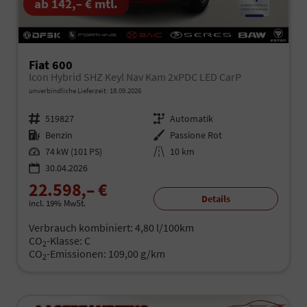
ab 142,– € mtl.
Fiat 600
Icon Hybrid SHZ Keyl Nav Kam 2xPDC LED CarP
unverbindliche Lieferzeit:
18.09.2026
Fahrzeugnr.
519827
Getriebe
Automatik
Kraftstoff
Benzin
Außenfarbe
Passione Rot
Leistung
74 kW (101 PS)
Kilometerstand
10 km
30.04.2026
22.598,– €
Details
incl. 19% MwSt.
Verbrauch kombiniert:
4,80 l/100km
CO
-Klasse:
C
2
CO
-Emissionen:
109,00 g/km
2