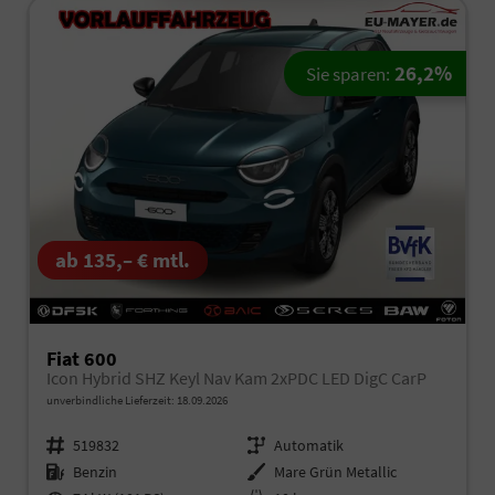
26,2%
Sie sparen:
ab 135,– € mtl.
Fiat 600
Icon Hybrid SHZ Keyl Nav Kam 2xPDC LED DigC CarP
unverbindliche Lieferzeit:
18.09.2026
Fahrzeugnr.
519832
Getriebe
Automatik
Kraftstoff
Benzin
Außenfarbe
Mare Grün Metallic