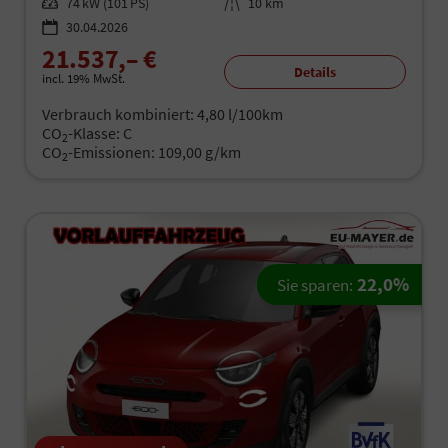
Leistung
74 kW (101 PS)
Kilometerstand
10 km
30.04.2026
21.537,– €
Details
incl. 19% MwSt.
Verbrauch kombiniert:
4,80 l/100km
CO
-Klasse:
C
2
CO
-Emissionen:
109,00 g/km
2
22,0%
Sie sparen: