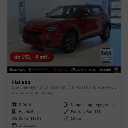
ab 152,– € mtl.
Fiat 600
Speciale Hybrid 1.2 T3 81 kW (110 PS) DCT Winter-Paket, Klimaautomatik, Radio, DAB, Android Auto, Apple CarPlay, Navigationssystem, Bluetooth, LED-Scheinwerfer, Induktionsladen für Smartphones, Rückfahrkamera, Keyless GO, uvm.
unverbindliche Lieferzeit:
7 Tage
Fahrzeugnr.
519818
Getriebe
Doppelkupplungsgetriebe (DSG)
Kraftstoff
Hybrid Benzin
Außenfarbe
Passione Rot (111)
Leistung
81 kW (110 PS)
Kilometerstand
10 km
27.02.2026