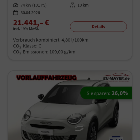
Leistung
74 kW (101 PS)
Kilometerstand
10 km
30.04.2026
21.441,– €
Details
incl. 19% MwSt.
Verbrauch kombiniert:
4,80 l/100km
CO
-Klasse:
C
2
CO
-Emissionen:
109,00 g/km
2
26,0%
Sie sparen: