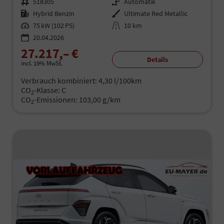
Fahrzeugnr.
518305
Getriebe
Automatik
Kraftstoff
Hybrid Benzin
Außenfarbe
Ultimate Red Metallic
Leistung
75 kW (102 PS)
Kilometerstand
10 km
20.04.2026
27.217,– €
Details
incl. 19% MwSt.
Verbrauch kombiniert:
4,30 l/100km
CO
-Klasse:
C
2
CO
-Emissionen:
103,00 g/km
2