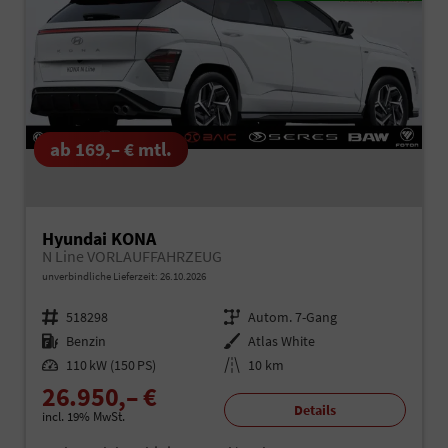
ab 169,– € mtl.
Hyundai KONA
N Line VORLAUFFAHRZEUG
unverbindliche Lieferzeit:
26.10.2026
Fahrzeugnr.
518298
Getriebe
Autom. 7-Gang
Kraftstoff
Benzin
Außenfarbe
Atlas White
Leistung
110 kW (150 PS)
Kilometerstand
10 km
26.950,– €
Details
incl. 19% MwSt.