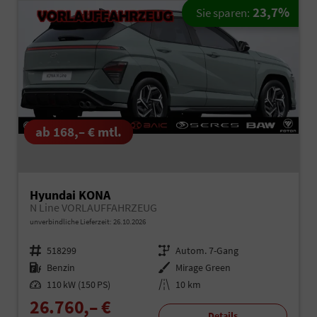
23,7%
Sie sparen:
ab 168,– € mtl.
Hyundai KONA
N Line VORLAUFFAHRZEUG
unverbindliche Lieferzeit:
26.10.2026
Fahrzeugnr.
518299
Getriebe
Autom. 7-Gang
Kraftstoff
Benzin
Außenfarbe
Mirage Green
Leistung
110 kW (150 PS)
Kilometerstand
10 km
26.760,– €
Details