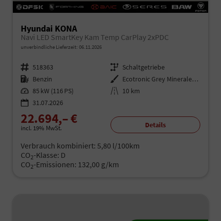
Hyundai KONA
Navi LED SmartKey Kam Temp CarPlay 2xPDC
unverbindliche Lieferzeit:
06.11.2026
Fahrzeugnr.
518363
Getriebe
Schaltgetriebe
Kraftstoff
Benzin
Außenfarbe
Ecotronic Grey Mineraleffekt
Leistung
85 kW (116 PS)
Kilometerstand
10 km
31.07.2026
22.694,– €
Details
incl. 19% MwSt.
Verbrauch kombiniert:
5,80 l/100km
CO
-Klasse:
D
2
CO
-Emissionen:
132,00 g/km
2