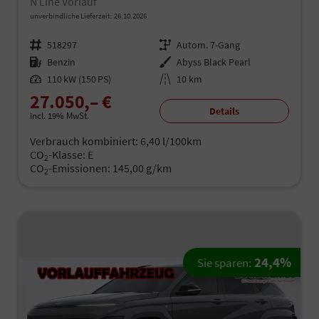
N Line Vorlauf
unverbindliche Lieferzeit:
26.10.2026
Fahrzeugnr.
518297
Getriebe
Autom. 7-Gang
Kraftstoff
Benzin
Außenfarbe
Abyss Black Pearl
Leistung
110 kW (150 PS)
Kilometerstand
10 km
27.050,– €
Details
incl. 19% MwSt.
Verbrauch kombiniert:
6,40 l/100km
CO
-Klasse:
E
2
CO
-Emissionen:
145,00 g/km
2
24,4%
Sie sparen: