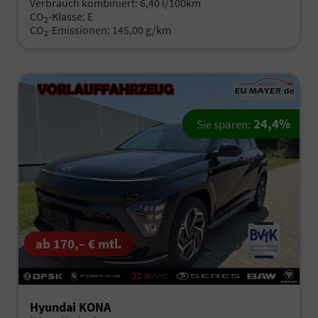
Verbrauch kombiniert:
6,40 l/100km
CO
-Klasse:
E
2
CO
-Emissionen:
145,00 g/km
2
24,4%
Sie sparen:
ab 170,– € mtl.
Hyundai KONA