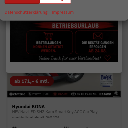
Datenschutzerklärung
Impressum
21,0%
Sie sparen:
ab 171,– € mtl.
Hyundai KONA
HEV Nav LED SHZ Kam SmartKey ACC CarPlay
unverbindliche Lieferzeit:
06.09.2026