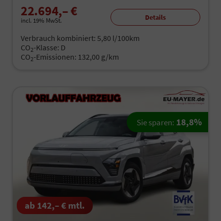
22.694,– €
Details
incl. 19% MwSt.
Verbrauch kombiniert:
5,80 l/100km
CO
-Klasse:
D
2
CO
-Emissionen:
132,00 g/km
2
18,8%
Sie sparen:
ab 142,– € mtl.