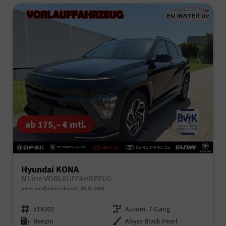
ab 175,– € mtl.
Hyundai KONA
N Line VORLAUFFAHRZEUG
unverbindliche Lieferzeit:
26.10.2026
Fahrzeugnr.
518301
Getriebe
Autom. 7-Gang
Kraftstoff
Benzin
Außenfarbe
Abyss Black Pearl