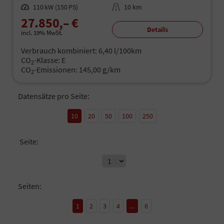
Leistung
110 kW (150 PS)
Kilometerstand
10 km
27.850,– €
Details
incl. 19% MwSt.
Verbrauch kombiniert:
6,40 l/100km
CO
-Klasse:
E
2
CO
-Emissionen:
145,00 g/km
2
Datensätze pro Seite:
10
20
50
100
250
Seite:
Seiten:
1
2
3
4
...
6