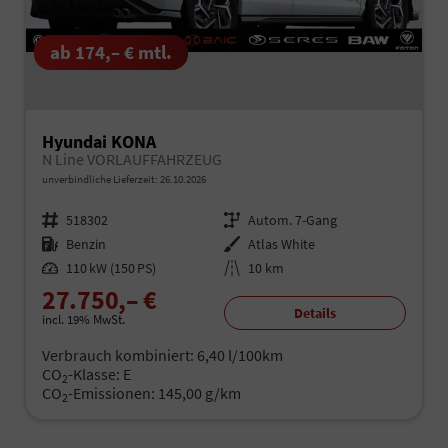
ab 174,– € mtl.
Hyundai KONA
N Line VORLAUFFAHRZEUG
unverbindliche Lieferzeit:
26.10.2026
Fahrzeugnr.
518302
Getriebe
Autom. 7-Gang
Kraftstoff
Benzin
Außenfarbe
Atlas White
Leistung
110 kW (150 PS)
Kilometerstand
10 km
27.750,– €
Details
incl. 19% MwSt.
Verbrauch kombiniert:
6,40 l/100km
CO
-Klasse:
E
2
CO
-Emissionen:
145,00 g/km
2