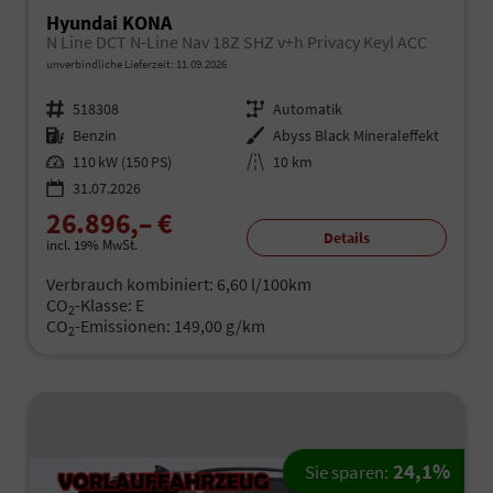
Hyundai KONA
N Line DCT N-Line Nav 18Z SHZ v+h Privacy Keyl ACC
unverbindliche Lieferzeit:
11.09.2026
Fahrzeugnr.
518308
Getriebe
Automatik
Kraftstoff
Benzin
Außenfarbe
Abyss Black Mineraleffekt
Leistung
110 kW (150 PS)
Kilometerstand
10 km
31.07.2026
26.896,– €
Details
incl. 19% MwSt.
Verbrauch kombiniert:
6,60 l/100km
CO
-Klasse:
E
2
CO
-Emissionen:
149,00 g/km
2
24,1%
Sie sparen: