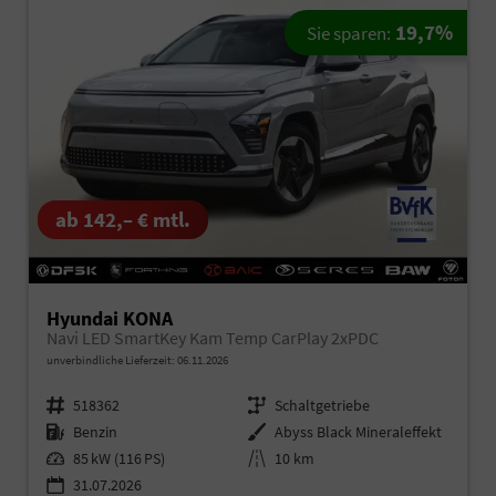
19,7%
Sie sparen:
ab 142,– € mtl.
Hyundai KONA
Navi LED SmartKey Kam Temp CarPlay 2xPDC
unverbindliche Lieferzeit:
06.11.2026
Fahrzeugnr.
518362
Getriebe
Schaltgetriebe
Kraftstoff
Benzin
Außenfarbe
Abyss Black Mineraleffekt
Leistung
85 kW (116 PS)
Kilometerstand
10 km
31.07.2026