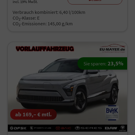
incl. 19% MwSt.
Verbrauch kombiniert:
6,40 l/100km
CO
-Klasse:
E
2
CO
-Emissionen:
145,00 g/km
2
23,5%
Sie sparen:
ab 169,– € mtl.