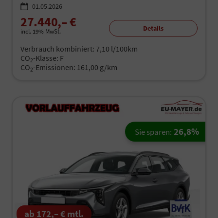
01.05.2026
27.440,– €
Details
incl. 19% MwSt.
Verbrauch kombiniert:
7,10 l/100km
CO
-Klasse:
F
2
CO
-Emissionen:
161,00 g/km
2
26,8%
Sie sparen:
ab 172,– € mtl.