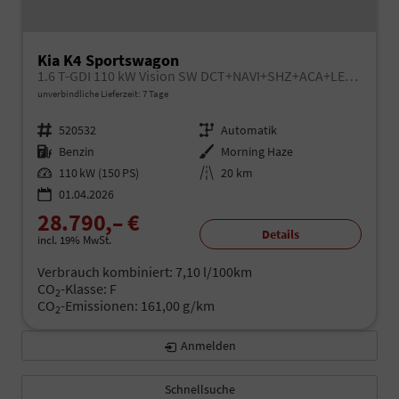
Kia K4 Sportswagon
1.6 T-GDI 110 kW Vision SW DCT+NAVI+SHZ+ACA+LED+KAMERA
unverbindliche Lieferzeit:
7 Tage
Fahrzeugnr.
520532
Getriebe
Automatik
Kraftstoff
Benzin
Außenfarbe
Morning Haze
Leistung
110 kW (150 PS)
Kilometerstand
20 km
01.04.2026
28.790,– €
Details
incl. 19% MwSt.
Verbrauch kombiniert:
7,10 l/100km
CO
-Klasse:
F
2
CO
-Emissionen:
161,00 g/km
2
Anmelden
Schnellsuche