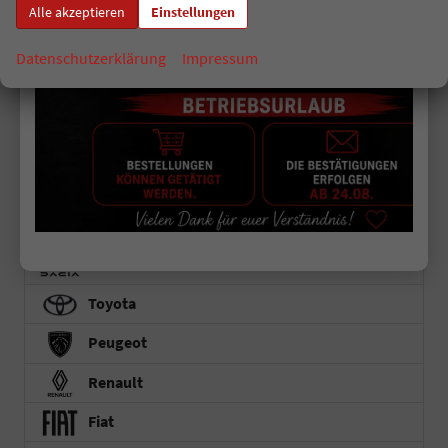
Kia
Alle akzeptieren
Einstellungen
Datenschutzerklärung
Impressum
K4
K4 Kombi
EV2
EV3
EV4
EV5
Dacia
Toyota
Peugeot
Renault
Fiat