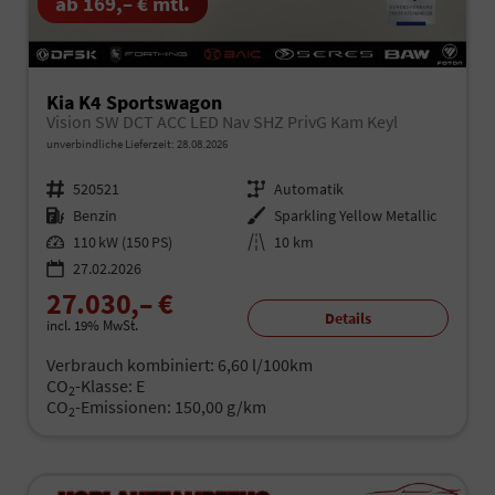
ab 169,– € mtl.
Kia K4 Sportswagon
Vision SW DCT ACC LED Nav SHZ PrivG Kam Keyl
unverbindliche Lieferzeit:
28.08.2026
Fahrzeugnr.
520521
Getriebe
Automatik
Kraftstoff
Benzin
Außenfarbe
Sparkling Yellow Metallic
Leistung
110 kW (150 PS)
Kilometerstand
10 km
27.02.2026
27.030,– €
Details
incl. 19% MwSt.
Verbrauch kombiniert:
6,60 l/100km
CO
-Klasse:
E
2
CO
-Emissionen:
150,00 g/km
2