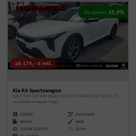
15,9%
Sie sparen:
ab 179,– € mtl.
Kia K4 Sportswagon
1.6 T-GDI 110 kW Vision SW DCT+NAVI+SHZ+ACA+LED+KAMERA
unverbindliche Lieferzeit:
7 Tage
Fahrzeugnr.
520533
Getriebe
Automatik
Kraftstoff
Benzin
Außenfarbe
Weiß
Leistung
110 kW (150 PS)
Kilometerstand
20 km