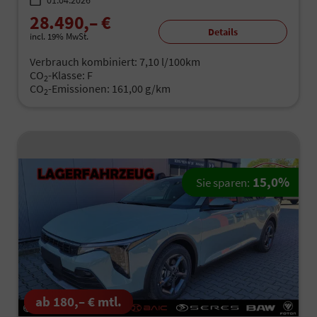
01.04.2026
28.490,– €
Details
incl. 19% MwSt.
Verbrauch kombiniert:
7,10 l/100km
CO
-Klasse:
F
2
CO
-Emissionen:
161,00 g/km
2
15,0%
Sie sparen:
ab 180,– € mtl.