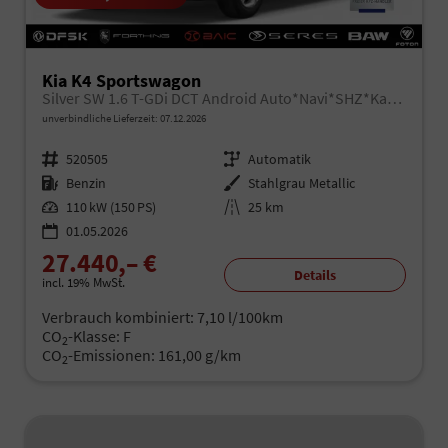
Kia K4 Sportswagon
Silver SW 1.6 T-GDi DCT Android Auto*Navi*SHZ*Kamera*ACC*Keyless*2Z Klimaauto*
unverbindliche Lieferzeit:
07.12.2026
Fahrzeugnr.
520505
Getriebe
Automatik
Kraftstoff
Benzin
Außenfarbe
Stahlgrau Metallic
Leistung
110 kW (150 PS)
Kilometerstand
25 km
01.05.2026
27.440,– €
Details
incl. 19% MwSt.
Verbrauch kombiniert:
7,10 l/100km
CO
-Klasse:
F
2
CO
-Emissionen:
161,00 g/km
2