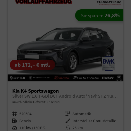
26,8%
Sie sparen:
ab 172,– € mtl.
Kia K4 Sportswagon
Silver SW 1.6 T-GDi DCT Android Auto*Navi*SHZ*Kamera*ACC*Keyless*2Z Klimaauto*
unverbindliche Lieferzeit:
07.12.2026
Fahrzeugnr.
520504
Getriebe
Automatik
Kraftstoff
Benzin
Außenfarbe
Interstellar Grau Metallic
Leistung
110 kW (150 PS)
Kilometerstand
25 km