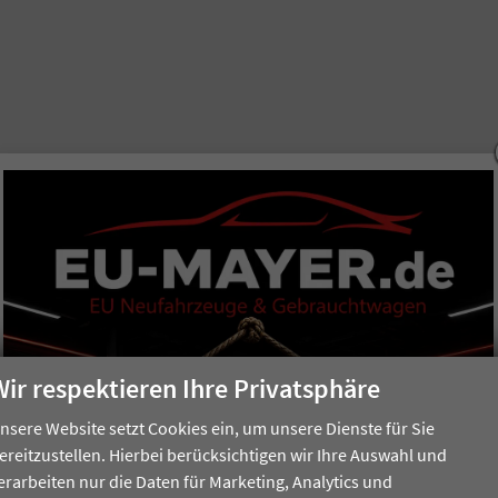
Wir respektieren Ihre Privatsphäre
nsere Website setzt Cookies ein, um unsere Dienste für Sie
ereitzustellen. Hierbei berücksichtigen wir Ihre Auswahl und
erarbeiten nur die Daten für Marketing, Analytics und