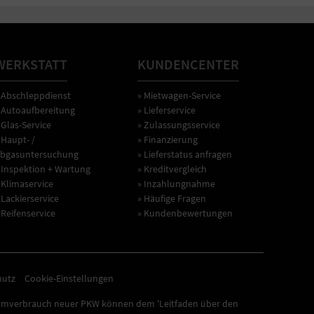
WERKSTATT
KUNDENCENTER
 Abschleppdienst
» Mietwagen-Service
 Autoaufbereitung
» Lieferservice
 Glas-Service
» Zulassungsservice
 Haupt- /
» Finanzierung
bgasuntersuchung
» Lieferstatus anfragen
 Inspektion + Wartung
» Kreditvergleich
 Klimaservice
» Inzahlungnahme
 Lackierservice
» Häufige Fragen
 Reifenservice
» Kundenbewertungen
hutz
Cookie-Einstellungen
omverbrauch neuer PKW können dem 'Leitfaden über den