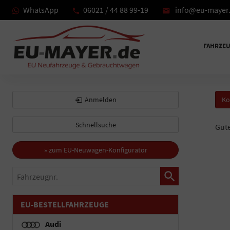
WhatsApp
06021 / 44 88 99-19
info@eu-mayer
FAHRZE
Anmelden
Ko
Schnellsuche
Gut
» zum EU-Neuwagen-Konfigurator
Fahrzeugnr.
EU-BESTELLFAHRZEUGE
Audi