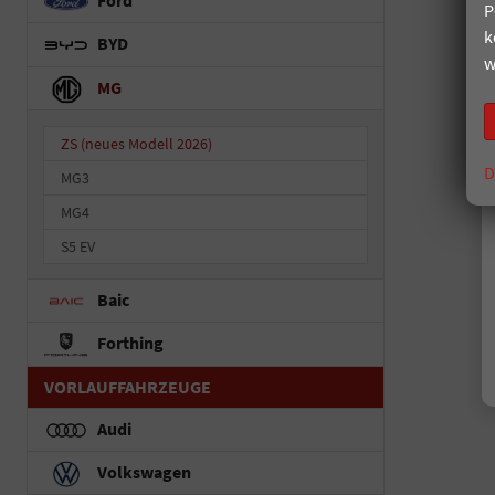
Ford
P
k
BYD
w
MG
ZS (neues Modell 2026)
D
MG3
MG4
S5 EV
Baic
Forthing
VORLAUFFAHRZEUGE
Audi
Volkswagen