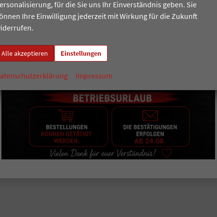
ersonalisierung, für die Sie uns Ihr Einverständnis geben. Sie
önnen Ihre Einwilligung jederzeit mit Wirkung für die Zukunft
iderrufen.
Alle akzeptieren
Einstellungen
atenschutzerklärung
Impressum