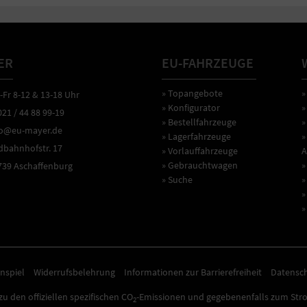
ER
EU-FAHRZEUGE
» Topangebote
»
r 8-12 & 13-18 Uhr
» Konfigurator
»
1 / 44 88 99-19
» Bestellfahrzeuge
»
o@eu-mayer.de
» Lagerfahrzeuge
»
ahnhofstr. 17
» Vorlauffahrzeuge
A
» Gebrauchtwagen
»
9 Aschaffenburg
» Suche
»
»
»
nspiel
Widerrufsbelehrung
Informationen zur Barrierefreiheit
Datensc
u den offiziellen spezifischen CO
-Emissionen und gegebenenfalls zum Str
2