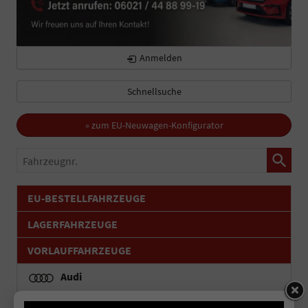
Anmelden
Schnellsuche
» zum EU-Neuwagen-Konfigurator
Fahrzeugnr.
EU-BESTELLFAHRZEUGE
LAGERFAHRZEUGE
VORLAUFFAHRZEUGE
Audi
Volkswagen