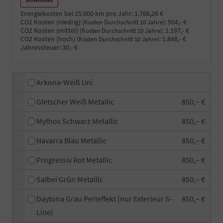
Energiekosten bei 15.000 km pro Jahr:
1.766,26 €
CO2 Kosten (niedrig)
:
504,- €
(Kosten Durchschnitt 10 Jahre)
CO2 Kosten (mittel)
:
1.197,- €
(Kosten Durchschnitt 10 Jahre)
CO2 Kosten (hoch)
:
1.848,- €
(Kosten Durchschnitt 10 Jahre)
Jahressteuer:
30,- €
Arkona-Weiß Uni
Gletscher Weiß Metallic
850,– €
Mythos Schwarz Metallic
850,– €
Navarra Blau Metallic
850,– €
Progressiv Rot Metallic
850,– €
Salbei Grün Metallic
850,– €
Daytona Grau Perleffekt (nur Exterieur S-
850,– €
Line)