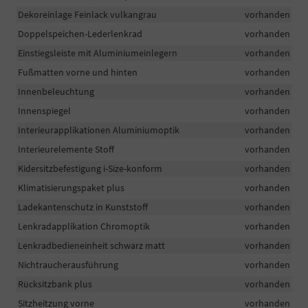
Dekoreinlage Feinlack vulkangrau
vorhanden
Doppelspeichen-Lederlenkrad
vorhanden
Einstiegsleiste mit Aluminiumeinlegern
vorhanden
Fußmatten vorne und hinten
vorhanden
Innenbeleuchtung
vorhanden
Innenspiegel
vorhanden
Interieurapplikationen Aluminiumoptik
vorhanden
Interieurelemente Stoff
vorhanden
Kidersitzbefestigung i-Size-konform
vorhanden
Klimatisierungspaket plus
vorhanden
Ladekantenschutz in Kunststoff
vorhanden
Lenkradapplikation Chromoptik
vorhanden
Lenkradbedieneinheit schwarz matt
vorhanden
Nichtraucherausführung
vorhanden
Rücksitzbank plus
vorhanden
Sitzheitzung vorne
vorhanden