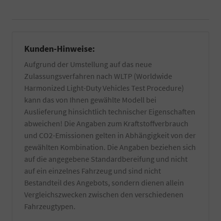
benötigt.
Kleberückstände
Informieren
entfernt.
Sie
Zuzüglich
sich
einer
dazu
Innenreinigung
Kunden-Hinweise:
am
und
besten
Entfernung
Aufgrund der Umstellung auf das neue
bei
von
Zulassungsverfahren nach WLTP (Worldwide
Ihrer
z.T.
Harmonized Light-Duty Vehicles Test Procedure)
örtlichen
schwer
Zulassungsbehörde.
kann das von Ihnen gewählte Modell bei
entfernbaren
Die
produktionsseitigen
Auslieferung hinsichtlich technischer Eigenschaften
Bestätigung
Rückständen.
abweichen! Die Angaben zum Kraftstoffverbrauch
wird
Es
durch
und CO2-Emissionen gelten in Abhängigkeit von der
werden
einen
gewählten Kombination. Die Angaben beziehen sich
nur
TÜV-
hochwertige
auf die angegebene Standardbereifung und nicht
Angestellten
Reiniger
auf ein einzelnes Fahrzeug und sind nicht
Gutachter
verwendet
durchgeführt.
Bestandteil des Angebots, sondern dienen allein
und
Vergleichszwecken zwischen den verschiedenen
natürlich
nur
Fahrzeugtypen.
von