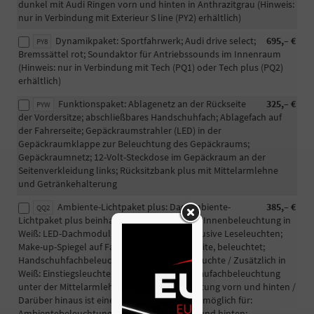
dunkel mit Audi Ringen vorn und hinten in Anthrazitgrau (Hinweis:
nur in Verbindung mit Exterieur S line (PY2) erhältlich)
Dynamikpaket: Sportfahrwerk; Audi drive select;
695,– €
PY8
Bremssättel rot; Soundaktor für Antriebssounds im Innenraum
(Hinweis: nur in Verbindung mit Tech (PQ1) oder Tech plus (PQ2)
erhältlich)
Funktionspaket: Ablagenetz an der Rückseite
325,– €
PYW
der Vordersitze; abschließbares Handschuhfach; Ablagefach auf
der Fahrerseite; Gepäckraumstrahler (LED) in der
Gepäckraumklappe zur Beleuchtung des Gepäckraums;
Gepäckraumnetz; 12-Volt-Steckdose im Gepäckraum an der
Seitenverkleidung links; Rücksitzbank plus mit Mittelarmlehne
und Getränkehalterung
Ambiente-Lichtpaket plus: Das Ambiente-
385,– €
QQ2
Lichtpaket plus beinhaltet die serienmäßige Innenbeleuchtung in
Weiß: LED-Dachmodul vorn und hinten, inklusive Leseleuchten;
Make-up-Spiegel auf Fahrer- und Beifahrerseite, beleuchtet;
Handschuhfachbeleuchtung; Gepäckraumleuchte / Zusätzlich in
Weiß: Einstiegsleuchten vorn und hinten; Staufachbeleuchtung
unter der Mittelarmlehne; Fußraumbeleuchtung vorn und hinten /
Darüber hinaus ist eine farbige Beleuchtung möglich für:
Ambientebeleuchtung der Türflächen vorn und hinten;