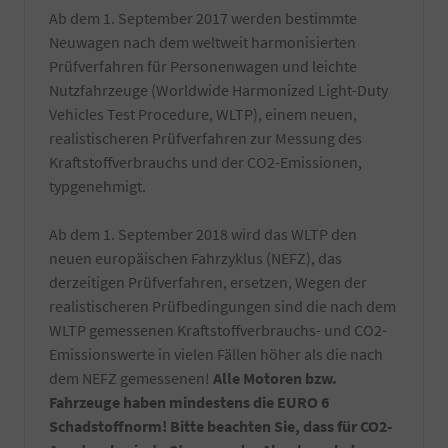
Hand
Ab dem 1. September 2017 werden bestimmte
gewaschen.
Die
Neuwagen nach dem weltweit harmonisierten
Reinigung
Prüfverfahren für Personenwagen und leichte
erfolgt
Nutzfahrzeuge (Worldwide Harmonized Light-Duty
kurz
Vehicles Test Procedure, WLTP), einem neuen,
vor
Fahrzeugabholung
realistischeren Prüfverfahren zur Messung des
bzw.
Kraftstoffverbrauchs und der CO2-Emissionen,
Fahrzeugübergabe.
typgenehmigt.
-
Notfallset
(
Ab dem 1. September 2018 wird das WLTP den
Verbandsmaterial,
neuen europäischen Fahrzyklus (NEFZ), das
Warndreieck,
derzeitigen Prüfverfahren, ersetzen, Wegen der
Maske,
realistischeren Prüfbedingungen sind die nach dem
Warnweste)
-
WLTP gemessenen Kraftstoffverbrauchs- und CO2-
Ein
Emissionswerte in vielen Fällen höher als die nach
Satz
dem NEFZ gemessenen!
Alle Motoren bzw.
Kennzeichenverstärker
Fahrzeuge haben mindestens die EURO 6
montiert
an
Schadstoffnorm! Bitte beachten Sie, dass für CO2-
Ihrem