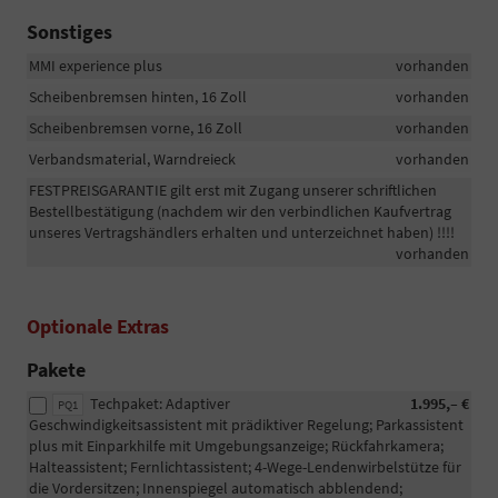
Sonstiges
MMI experience plus
vorhanden
Scheibenbremsen hinten, 16 Zoll
vorhanden
Scheibenbremsen vorne, 16 Zoll
vorhanden
Verbandsmaterial, Warndreieck
vorhanden
FESTPREISGARANTIE gilt erst mit Zugang unserer schriftlichen
Bestellbestätigung (nachdem wir den verbindlichen Kaufvertrag
unseres Vertragshändlers erhalten und unterzeichnet haben) !!!!
vorhanden
Optionale Extras
Pakete
Techpaket: Adaptiver
1.995,– €
PQ1
Geschwindigkeitsassistent mit prädiktiver Regelung; Parkassistent
plus mit Einparkhilfe mit Umgebungsanzeige; Rückfahrkamera;
Halteassistent; Fernlichtassistent; 4-Wege-Lendenwirbelstütze für
die Vordersitzen; Innenspiegel automatisch abblendend;