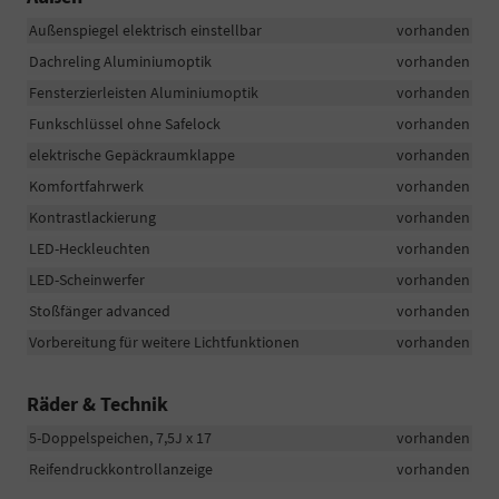
Außenspiegel elektrisch einstellbar
vorhanden
Dachreling Aluminiumoptik
vorhanden
Fensterzierleisten Aluminiumoptik
vorhanden
Funkschlüssel ohne Safelock
vorhanden
elektrische Gepäckraumklappe
vorhanden
Komfortfahrwerk
vorhanden
Kontrastlackierung
vorhanden
LED-Heckleuchten
vorhanden
LED-Scheinwerfer
vorhanden
Stoßfänger advanced
vorhanden
Vorbereitung für weitere Lichtfunktionen
vorhanden
Räder & Technik
5-Doppelspeichen, 7,5J x 17
vorhanden
Reifendruckkontrollanzeige
vorhanden