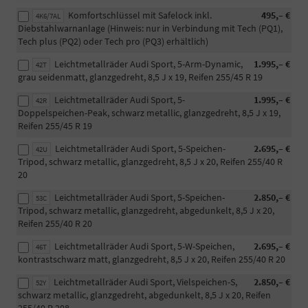
Komfortschlüssel mit Safelock inkl.
495,– €
4K6/7AL
Diebstahlwarnanlage (Hinweis: nur in Verbindung mit Tech (PQ1),
Tech plus (PQ2) oder Tech pro (PQ3) erhältlich)
Leichtmetallräder Audi Sport, 5-Arm-Dynamic,
1.995,– €
42T
grau seidenmatt, glanzgedreht, 8,5 J x 19, Reifen 255/45 R 19
Leichtmetallräder Audi Sport, 5-
1.995,– €
42R
Doppelspeichen-Peak, schwarz metallic, glanzgedreht, 8,5 J x 19,
Reifen 255/45 R 19
Leichtmetallräder Audi Sport, 5-Speichen-
2.695,– €
42U
Tripod, schwarz metallic, glanzgedreht, 8,5 J x 20, Reifen 255/40 R
20
Leichtmetallräder Audi Sport, 5-Speichen-
2.850,– €
53C
Tripod, schwarz metallic, glanzgedreht, abgedunkelt, 8,5 J x 20,
Reifen 255/40 R 20
Leichtmetallräder Audi Sport, 5-W-Speichen,
2.695,– €
46T
kontrastschwarz matt, glanzgedreht, 8,5 J x 20, Reifen 255/40 R 20
Leichtmetallräder Audi Sport, Vielspeichen-S,
2.850,– €
52Y
schwarz metallic, glanzgedreht, abgedunkelt, 8,5 J x 20, Reifen