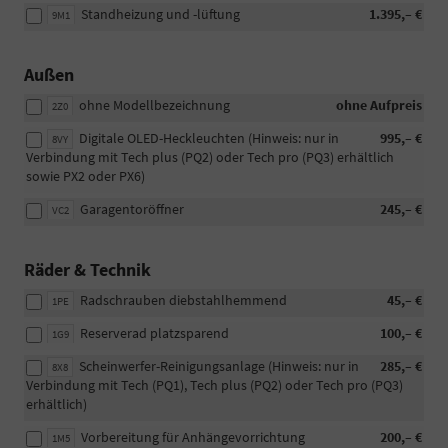
Standheizung und -lüftung
1.395,– €
9M1
Außen
ohne Modellbezeichnung
ohne Aufpreis
2Z0
Digitale OLED-Heckleuchten (Hinweis: nur in
995,– €
8VY
Verbindung mit Tech plus (PQ2) oder Tech pro (PQ3) erhältlich
sowie PX2 oder PX6)
Garagentoröffner
245,– €
VC2
Räder & Technik
Radschrauben diebstahlhemmend
45,– €
1PE
Reserverad platzsparend
100,– €
1G9
Scheinwerfer-Reinigungsanlage (Hinweis: nur in
285,– €
8X8
Verbindung mit Tech (PQ1), Tech plus (PQ2) oder Tech pro (PQ3)
erhältlich)
Vorbereitung für Anhängevorrichtung
200,– €
1M5