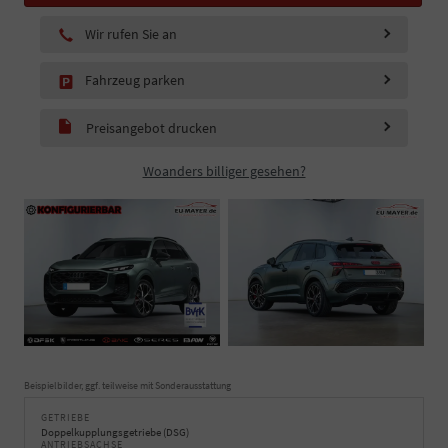
Wir rufen Sie an
Fahrzeug parken
Preisangebot drucken
Woanders billiger gesehen?
Beispielbilder, ggf. teilweise mit Sonderausstattung
GETRIEBE
Doppelkupplungsgetriebe (DSG)
ANTRIEBSACHSE