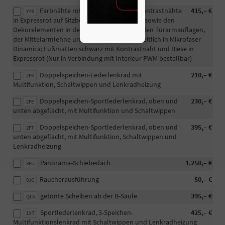
Farbnähte rot Audi Sport GmbH: Kontrastnähte
415,– €
YYB
in Expressrot auf Sitzbezügen, dem Lenkrad sowie den
Dekorelementen in der Instrumententafel, den Türarmauflagen,
der Mittelarmlehne und der Mittelkonsole seitlich in Mikrofaser
Dinamica; Fußmatten schwarz mit Kontrastnaht und Biese in
Expressrot (Nur in Verbindung mit Interieur PWM bestellbar)
Doppelspeichen-Lederlenkrad mit
210,– €
2FK
Multifunktion, Schaltwippen und Lenkradheizung
Doppelspeichen-Sportlederlenkrad, oben und
230,– €
2FE
unten abgeflacht, mit Multifunktion und Schaltwippen
Doppelspeichen-Sportlederlenkrad, oben und
395,– €
2FT
unten abgeflacht, mit Multifunktion, Schaltwippen und
Lenkradheizung
Panorama-Schiebedach
1.250,– €
3FU
Raucherausführung
50,– €
9JC
getönte Scheiben ab der B-Säule
395,– €
QL5
Sportlederlenkrad, 3-Speichen-
425,– €
1XT
Multifunktionslenkrad mit Schaltwippen und Lenkradheizung