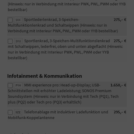
(Hinweis: nur in Verbindung mit Interieur PWK, PWL, PWM oder YYB
bestellbar)
Sportlederlenkrad, 3-Speichen-
275,– €
1XX
Multifunktionlenkrad und Schaltwippen (Hinweis: nur in
Verbindung mit Interieur PWK, PWL, PWM oder YYB bestellbar)
Sportlenkrad, 3-Speichen-Multifunktionslenkrad
275,– €
1XU
mit Schaltwippen, lederfrei, oben und unten abgeflacht (Hinweis:
nur in Verbindung mit Interieur PWK, PWL, PWM oder YYB
bestellbar)
Infotainment & Kommunikation
MMI experience pro: Head-up-Display; USB-
1.650,– €
PYH
Schnittstellen mit erhöhter Ladeleistung; SONOS Premium
Soundsystem (Hinweis: nur in Verbindung mit Tech (PQ1), Tech
plus (PQ2) oder Tech pro (PQ3) erhältlich)
Telefonablage mit induktiver Ladefunktion und
295,– €
9ZE
Mobilfunk-Koppelantenne