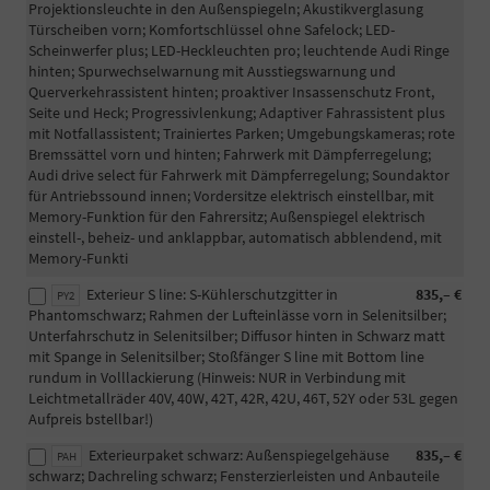
Projektionsleuchte in den Außenspiegeln; Akustikverglasung
Türscheiben vorn; Komfortschlüssel ohne Safelock; LED-
Scheinwerfer plus; LED-Heckleuchten pro; leuchtende Audi Ringe
hinten; Spurwechselwarnung mit Ausstiegswarnung und
Querverkehrassistent hinten; proaktiver Insassenschutz Front,
Seite und Heck; Progressivlenkung; Adaptiver Fahrassistent plus
mit Notfallassistent; Trainiertes Parken; Umgebungskameras; rote
Bremssättel vorn und hinten; Fahrwerk mit Dämpferregelung;
Audi drive select für Fahrwerk mit Dämpferregelung; Soundaktor
für Antriebssound innen; Vordersitze elektrisch einstellbar, mit
Memory-Funktion für den Fahrersitz; Außenspiegel elektrisch
einstell-, beheiz- und anklappbar, automatisch abblendend, mit
Memory-Funkti
Exterieur S line: S-Kühlerschutzgitter in
835,– €
PY2
Phantomschwarz; Rahmen der Lufteinlässe vorn in Selenitsilber;
Unterfahrschutz in Selenitsilber; Diffusor hinten in Schwarz matt
mit Spange in Selenitsilber; Stoßfänger S line mit Bottom line
rundum in Volllackierung (Hinweis: NUR in Verbindung mit
Leichtmetallräder 40V, 40W, 42T, 42R, 42U, 46T, 52Y oder 53L gegen
Aufpreis bstellbar!)
Exterieurpaket schwarz: Außenspiegelgehäuse
835,– €
PAH
schwarz; Dachreling schwarz; Fensterzierleisten und Anbauteile