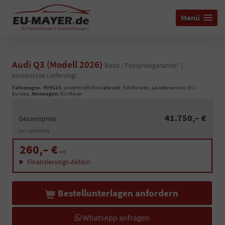
Menü
Audi Q3 (Modell 2026)
Basis / Festpreisgarantie* |
kostenlose Lieferung!
Fahrzeugnr.
:
499523
, unverbindliche Lieferzeit: 5-8 Monate , Landesversion: EU -
Europa,
Neuwagen
, EU-Mayer
41.750,– €
Gesamtpreis
incl. 19% MwSt.
260,– €
mtl.
Finanzierungs-Aktion
Bestellunterlagen anfordern
WhatsApp anfragen