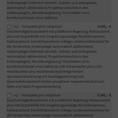
Außenspiegel elektrisch einstell-, beheiz- und anklappbar,
automatisch abblendend; Projektionsleuchte in den
Außenspiegeln; Akustikverglasung Türscheiben vorn;
Komfortschlüssel ohne Safelock
Techpaket plus: Adaptiver
3.695,– €
PQ2
Geschwindigkeitsassistent mit prädiktiver Regelung; Parkassistent
plus mit Einparkhilfe mit Umgebungsanzeige; Rückfahrkamera;
Halteassistent; Fernlichtassistent; 4-Wege-Lendenwirbelstütze für
die Vordersitze; Innenspiegel automatisch abblendend;
Außenspiegel elektrisch einstell-, beheiz- und anklappbar,
automatisch abblendend; Projektionsleuchte in den
Außenspiegeln; Akustikverglasung Türscheiben vorn;
Komfortschlüssel ohne Safelock; LED-Scheinwerfer plus; LED-
Heckleuchten pro; leuchtende Audi Ringe hinten;
Spurwechselwarnung mit Ausstiegswarnung und
Querverkehrassistent hinten; proaktiver Insassenschutz Front,
Seite und Heck; Progressivlenkung
Techpaket pro: Adaptiver
5.395,– €
PQ3
Geschwindigkeitsassistent mit prädiktiver Regelung; Parkassistent
plus mit Einparkhilfe mit Umgebungsanzeige; Rückfahrkamera;
Halteassistent; Fernlichtassistent; 4-Wege-Lendenwirbelstütze für
die Vordersitze; Innenspiegel automatisch abblendend;