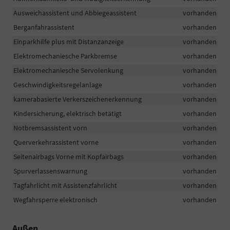
Ausweichassistent und Abbiegeassistent
vorhanden
Berganfahrassistent
vorhanden
Einparkhilfe plus mit Distanzanzeige
vorhanden
Elektromechaniesche Parkbremse
vorhanden
Elektromechaniesche Servolenkung
vorhanden
Geschwindigkeitsregelanlage
vorhanden
kamerabasierte Verkerszeichenerkennung
vorhanden
Kindersicherung, elektrisch betätigt
vorhanden
Notbremsassistent vorn
vorhanden
Querverkehrassistent vorne
vorhanden
Seitenairbags Vorne mit Kopfairbags
vorhanden
Spurverlassenswarnung
vorhanden
Tagfahrlicht mit Assistenzfahrlicht
vorhanden
Wegfahrsperre elektronisch
vorhanden
Außen