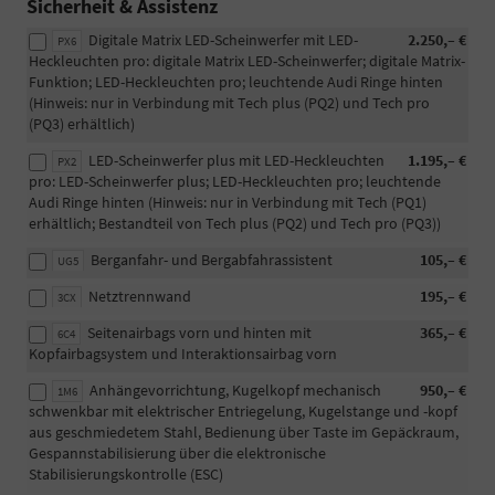
Sicherheit & Assistenz
Digitale Matrix LED-Scheinwerfer mit LED-
2.250,– €
PX6
Heckleuchten pro: digitale Matrix LED-Scheinwerfer; digitale Matrix-
Funktion; LED-Heckleuchten pro; leuchtende Audi Ringe hinten
(Hinweis: nur in Verbindung mit Tech plus (PQ2) und Tech pro
(PQ3) erhältlich)
LED-Scheinwerfer plus mit LED-Heckleuchten
1.195,– €
PX2
pro: LED-Scheinwerfer plus; LED-Heckleuchten pro; leuchtende
Audi Ringe hinten (Hinweis: nur in Verbindung mit Tech (PQ1)
erhältlich; Bestandteil von Tech plus (PQ2) und Tech pro (PQ3))
Berganfahr- und Bergabfahrassistent
105,– €
UG5
Netztrennwand
195,– €
3CX
Seitenairbags vorn und hinten mit
365,– €
6C4
Kopfairbagsystem und Interaktionsairbag vorn
Anhängevorrichtung, Kugelkopf mechanisch
950,– €
1M6
schwenkbar mit elektrischer Entriegelung, Kugelstange und -kopf
aus geschmiedetem Stahl, Bedienung über Taste im Gepäckraum,
Gespannstabilisierung über die elektronische
Stabilisierungskontrolle (ESC)