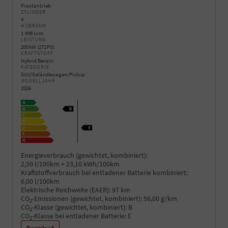
Frontantrieb
ZYLINDER
4
HUBRAUM
1.498 ccm
LEISTUNG
200 kW (272 PS)
KRAFTSTOFF
Hybrid Benzin
KATEGORIE
SUV/Geländewagen/Pickup
MODELLJAHR
2026
Energieverbrauch (gewichtet, kombiniert):
2,50 l/100km + 23,10 kWh/100km
Kraftstoffverbrauch bei entladener Batterie kombiniert:
6,00 l/100km
Elektrische Reichweite (EAER):
97 km
CO
-Emissionen (gewichtet, kombiniert):
56,00 g/km
2
CO
-Klasse (gewichtet, kombiniert):
B
2
CO
-Klasse bei entladener Batterie:
E
2
Download