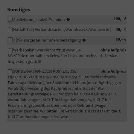
Sonstiges
-
100,– €
Auslieferungspaket Premium
Fahrzeugaufbereitung
Notfall Set ( Verbandskasten, Warndreieck, Warnweste )
30,– €
Premium:
Das
In
50,– €
TÜV-Fahrgestellnummernbestätigung
Fahrzeug
manchen
wird
Werbepaket: Werbeschriftzug www.EU-
ohne Aufpreis
Fällen
professionell
MAYER.de oberhalb am Schweller links und rechts = 1. Service-
wird
in
Inspektion gratis!!!
eine
unserem
beglaubigte
eigenen
SONDERAKTION 2026! KOSTENLOSE
ohne Aufpreis
Bestätigung
Betrieb
LIEFERUNG ZU IHRER WUNSCHADRESSE !!! Deutschlandweite
der
zusätzlich
Fahrzeuganlieferung per Spedition frei Haus (nur möglich gegen
Fahrgestellnummer
per
Vorab-Überweisung des Kaufpreises mit Erhalt der Kfz-
Ihres
Hand
Bereitstellungsanzeige; NUR möglich bei EU Bestell- sowie EU
PKW
gewaschen
Vorlauffahrzeugen, NICHT bei Lagerfahrzeugen, NICHT bei
für
und
Finanzierungsabschluss über uns oder Gebrauchtwagen-
die
falls
Inzahlungnahme, Wir bitten um Verständnis, dass das Fahrzeug
Zulassung
vorhanden
NICHT aufbereitet angeliefert wird!
eines
von
EU-
Wachs-
Fahrzeuges
und