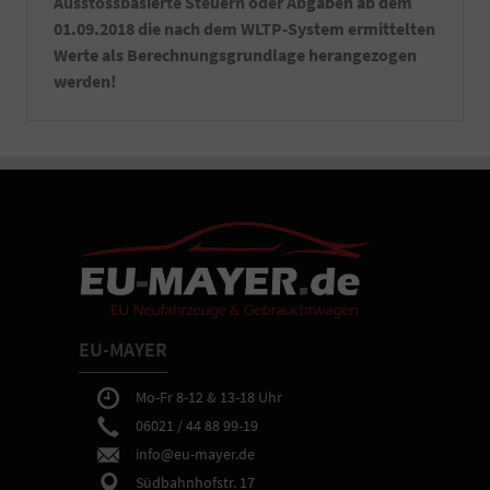
Ausstossbasierte Steuern oder Abgaben ab dem
Fahrzeug.
01.09.2018 die nach dem WLTP-System ermittelten
-
Sie
Werte als Berechnungsgrundlage herangezogen
erhalten
werden!
bei
Abholung
in
Aschaffenburg
eine
ausführliche
Fahrzeugeinweisung
sowie
Hilfe
bei
gewünschten
Einstellungen
der
EU-MAYER
Fahrzeugtechnik.
Mo-Fr 8-12 & 13-18 Uhr
06021 / 44 88 99-19
info@eu-mayer.de
Südbahnhofstr. 17