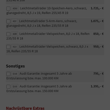
255/40 R 208
Leichtmetallräder 10-Speichen-Aero, schwarz,
1.725,– €
40W
glanzgedreht, 8,5 J x 19, Reifen 255/45 R 19
Leichtmetallräder 5-Arm-Aero, schwarz,
1.075,– €
40Y
glanzgedreht, 8,0 J x 18, Reifen 235/55 R 18
Leichtmetallräder Vielspeichen, 8,0 J x 18, Reifen
850,– €
40R
235/55 R 18
Leichtmetallräder Vielspeichen, schwarz, 8,0 J x
950,– €
41V
18, Reifen 235/55 R 18
Sonstiges
Audi Garantie: insgesamt 5 Jahre ab
795,– €
EA8
Erstzulassung bzw. max. 100.000 KM
Audi Garantie: insgesamt 5 Jahre ab
1.395,– €
EA9
Erstzulassung bzw. max. 150.000 KM
Nachrüstbare Extras