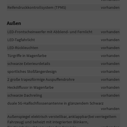
Reifendruckkontrollsystem (TPMS)
vorhanden
Außen
LED-Frontscheinwerfer mit Abblend- und Fernlicht
vorhanden
LED-Tagfahrlicht
vorhanden
LED-Rückleuchten
vorhanden
Türgriffe in Wagenfarbe
vorhanden
schwarze Exterieurdetails
vorhanden
sportliches Stoßfängerdesign
vorhanden
2 große trapezförmige Auspuffendrohre
vorhanden
Heckdiffusor in Wagenfarbe
vorhanden
schwarze Dachreling
vorhanden
duale 5G-Haifischflossenantenne in glänzendem Schwarz
vorhanden
Außenspiegel elektrisch verstellbar, anklappbar(bei verriegeltem
Fahrzeug) und beheizt mit integrierten Blinkern,