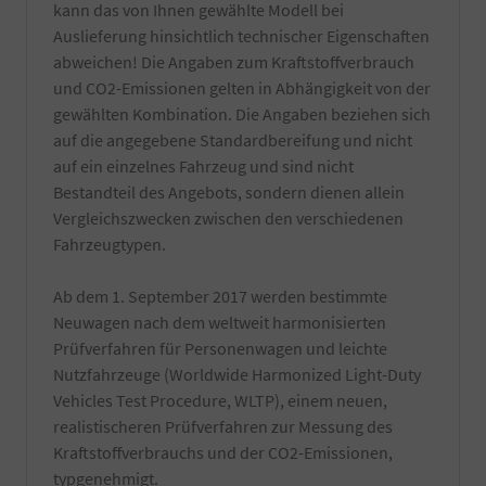
kann das von Ihnen gewählte Modell bei
entfernbaren
Informieren
produktionsseitigen
Auslieferung hinsichtlich technischer Eigenschaften
Sie
Rückständen.
sich
abweichen! Die Angaben zum Kraftstoffverbrauch
Es
dazu
und CO2-Emissionen gelten in Abhängigkeit von der
werden
am
gewählten Kombination. Die Angaben beziehen sich
nur
besten
hochwertige
auf die angegebene Standardbereifung und nicht
bei
Reiniger
Ihrer
auf ein einzelnes Fahrzeug und sind nicht
verwendet
örtlichen
Bestandteil des Angebots, sondern dienen allein
und
Zulassungsbehörde.
Vergleichszwecken zwischen den verschiedenen
natürlich
Die
nur
Fahrzeugtypen.
Bestätigung
von
wird
Hand
durch
Ab dem 1. September 2017 werden bestimmte
gewaschen.
einen
Die
Neuwagen nach dem weltweit harmonisierten
TÜV-
Reinigung
Prüfverfahren für Personenwagen und leichte
Angestellten
erfolgt
Gutachter
Nutzfahrzeuge (Worldwide Harmonized Light-Duty
kurz
durchgeführt.
Vehicles Test Procedure, WLTP), einem neuen,
vor
Fahrzeugabholung
realistischeren Prüfverfahren zur Messung des
bzw.
Kraftstoffverbrauchs und der CO2-Emissionen,
Fahrzeugübergabe.
typgenehmigt.
-