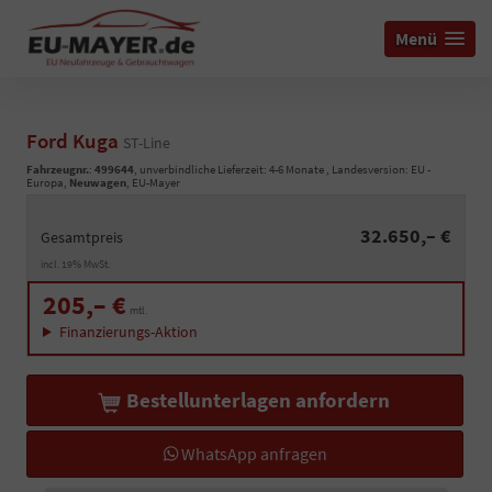
Menü
Ford Kuga
ST-Line
Fahrzeugnr.
:
499644
, unverbindliche Lieferzeit: 4-6 Monate , Landesversion: EU -
Europa,
Neuwagen
, EU-Mayer
32.650,– €
Gesamtpreis
incl. 19% MwSt.
205,– €
mtl.
Finanzierungs-Aktion
Bestellunterlagen anfordern
WhatsApp anfragen