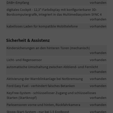
DAB+-Empfang
vorhanden
digitales Cockpit - 12,3"-Farbdisplay mit konfigurierbarer 3D-
Bordcomputergrafik, integriert in das Multimediasystem SYNC 4
vorhanden
kabelloses Laden für kompatible Mobiltelefone
vorhanden
Sicherheit & Assistenz
Kindersicherungen an den hinteren Türen (mechanisch)
vorhanden
Licht- und Regensensor
vorhanden
automatische Umschaltung zwischen Abblend- und Fernlicht
vorhanden
Aktivierung der Warnblinkanlage bei Notbremsung
vorhanden
Ford Easy Fuel - verhindert falsches Betanken
vorhanden
KeyFree-System - schlüsselloser Zugang und schlüsselloses
Starten (Startknopf)
vorhanden
Parksensoren vorne und hinten, Rückfahrkamera
vorhanden
Stopp-Start-System - nur bei 1.5 EcoBoost
vorhanden