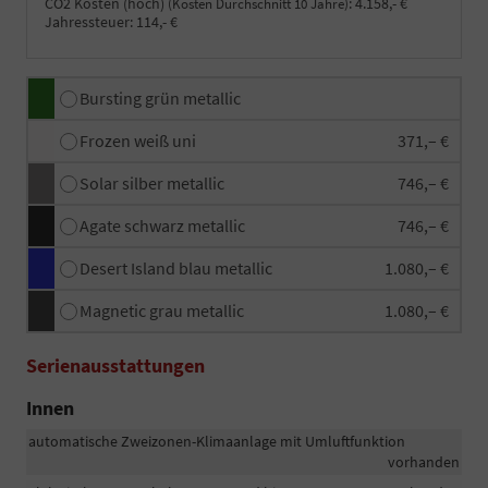
CO2 Kosten (hoch)
:
4.158,- €
(Kosten Durchschnitt 10 Jahre)
Jahressteuer:
114,- €
Bursting grün metallic
Frozen weiß uni
371,– €
Solar silber metallic
746,– €
Agate schwarz metallic
746,– €
Desert Island blau metallic
1.080,– €
Magnetic grau metallic
1.080,– €
Serienausstattungen
Innen
automatische Zweizonen-Klimaanlage mit Umluftfunktion
vorhanden