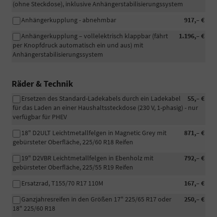
(ohne Steckdose), inklusive Anhängerstabilisierungssystem
Anhängerkupplung - abnehmbar
917,– €
Anhängerkupplung – vollelektrisch klappbar (fährt
1.196,– €
per Knopfdruck automatisch ein und aus) mit
Anhängerstabilisierungssystem
Räder & Technik
Ersetzen des Standard-Ladekabels durch ein Ladekabel
55,– €
für das Laden an einer Haushaltssteckdose (230 V, 1-phasig) - nur
verfügbar für PHEV
18" D2ULT Leichtmetallfelgen in Magnetic Grey mit
871,– €
gebürsteter Oberfläche, 225/60 R18 Reifen
19" D2VBR Leichtmetallfelgen in Ebenholz mit
792,– €
gebürsteter Oberfläche, 225/55 R19 Reifen
Ersatzrad, T155/70 R17 110M
167,– €
Ganzjahresreifen in den Größen 17" 225/65 R17 oder
250,– €
18" 225/60 R18