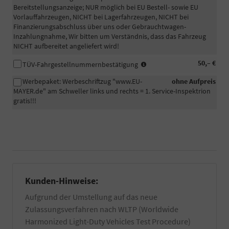
in
Bereitstellungsanzeige; NUR möglich bei EU Bestell- sowie EU
unserem
Vorlauffahrzeugen, NICHT bei Lagerfahrzeugen, NICHT bei
eigenen
Finanzierungsabschluss über uns oder Gebrauchtwagen-
Betrieb
Inzahlungnahme, Wir bitten um Verständnis, dass das Fahrzeug
zusätzlich
NICHT aufbereitet angeliefert wird!
per
Hand
In
50,– €
TÜV-Fahrgestellnummernbestätigung
gewaschen
manchen
und
Werbepaket: Werbeschriftzug "www.EU-
ohne Aufpreis
Fällen
falls
MAYER.de" am Schweller links und rechts = 1. Service-Inspektrion
wird
vorhanden
gratis!!!
eine
von
beglaubigte
Wachs-
Bestätigung
und
der
Kleberückstände
Fahrgestellnummer
entfernt.
Ihres
Zuzüglich
PKW
einer
für
Innenreinigung
Kunden-Hinweise:
die
und
Zulassung
Entfernung
Aufgrund der Umstellung auf das neue
eines
von
Zulassungsverfahren nach WLTP (Worldwide
EU-
z.T.
Fahrzeuges
Harmonized Light-Duty Vehicles Test Procedure)
schwer
benötigt.