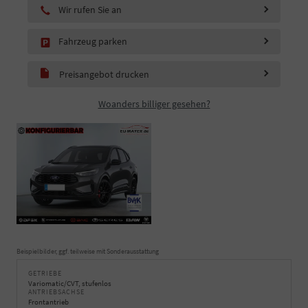
Wir rufen Sie an
Fahrzeug parken
Preisangebot drucken
Woanders billiger gesehen?
Beispielbilder, ggf. teilweise mit Sonderausstattung
GETRIEBE
Variomatic/CVT, stufenlos
ANTRIEBSACHSE
Frontantrieb