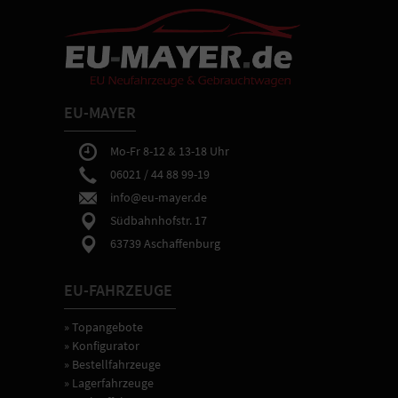
Fahrzeugeinweisung
sowie
Hilfe
bei
gewünschten
Einstellungen
der
EU-MAYER
Fahrzeugtechnik.
Mo-Fr 8-12 & 13-18 Uhr
06021 / 44 88 99-19
info@eu-mayer.de
Südbahnhofstr. 17
63739 Aschaffenburg
EU-FAHRZEUGE
» Topangebote
» Konfigurator
» Bestellfahrzeuge
» Lagerfahrzeuge