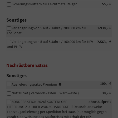
Sicherungsmuttern für Leichtmetallfelgen
55,– €
Sonstiges
Verlängerung von 5 auf 7 Jahre / 200.000 km für
1.938,– €
EcoBoost
Verlängerung von 5 auf 8 Jahre / 160.000 km für HEV
2.563,– €
und PHEV
Nachrüstbare Extras
Sonstiges
-
100,– €
Auslieferungspaket Premium
Fahrzeugaufbereitung
Notfall Set ( Verbandskasten + Warnweste )
30,– €
Premium:
Das
SONDERAKTION 2026! KOSTENLOSE
ohne Aufpreis
Fahrzeug
LIEFERUNG ZU IHRER WUNSCHADRESSE !!! Deutschlandweite
wird
Fahrzeuganlieferung per Spedition frei Haus (nur möglich gegen
professionell
Vorab-Überweisung des Kaufpreises mit Erhalt der Kfz-