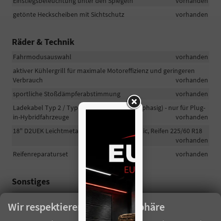
Einstiegsbeleuchtung unter den Spiegeln
vorhanden
getönte Heckscheiben mit Sichtschutz
vorhanden
Räder & Technik
Fahrmodusauswahl
vorhanden
aktiver Kühlergrill für maximale Motoreffizienz und geringeren
Verbrauch
vorhanden
sportliche Stoßdämpferabstimmung
vorhanden
Ladekabel Typ 2 / Typ 2 (Mennekes) (16 A, 1-phasig) - nur für Plug-
in-Hybridfahrzeuge
vorhanden
18" D2UEK Leichtmetallfelgen in Rock Metallic, Reifen 225/60 R18
vorhanden
Reifenreparaturset
vorhanden
Sonstiges
Herstellergarantie 5 Jahre/100.000 km
vorhanden
Wir respektieren Ihre Privatsphäre