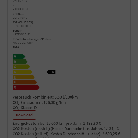
ZYLINDER
4
HUBRAUM
2.488 ccm
LEISTUNG
132 kW (179 PS)
KRAFTSTOFF
Benzin
KATEGORIE
SUV/Geländewagen/Pickup
MODELLJAHR
2026
Verbrauch kombiniert:
5,50 l/100km
CO
-Emissionen:
126,00 g/km
2
CO
-Klasse:
D
2
Download
Energiekosten bei 15.000 km pro Jahr:
1.438,80 €
CO2 Kosten (niedrig)
:
1.134,- €
(Kosten Durchschnitt 10 Jahre)
CO2 Kosten (mittel)
:
2.693,25 €
(Kosten Durchschnitt 10 Jahre)