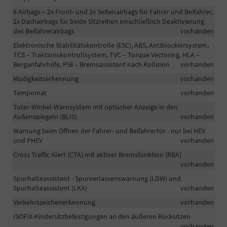
6 Airbags – 2x Front- und 2x Seitenairbags für Fahrer und Beifahrer,
2x Dachairbags für beide Sitzreihen einschließlich Deaktivierung
des Beifahrerairbags
vorhanden
Elektronische Stabilitätskontrolle (ESC), ABS, Antiblockiersystem,
TCS – Traktionskontrollsystem, TVC – Torque Vectoring, HLA –
Berganfahrhilfe, PIB – Bremsassistent nach Kollision
vorhanden
Müdigkeitserkennung
vorhanden
Tempomat
vorhanden
Toter-Winkel-Warnsystem mit optischer Anzeige in den
Außenspiegeln (BLIS)
vorhanden
Warnung beim Öffnen der Fahrer- und Beifahrertür - nur bei HEV
und PHEV
vorhanden
Cross Traffic Alert (CTA) mit aktiver Bremsfunktion (RBA)
vorhanden
Spurhalteassistent - Spurverlassenswarnung (LDW) und
Spurhalteassistent (LKA)
vorhanden
Verkehrszeichenerkennung
vorhanden
ISOFIX-Kindersitzbefestigungen an den äußeren Rücksitzen
vorhanden