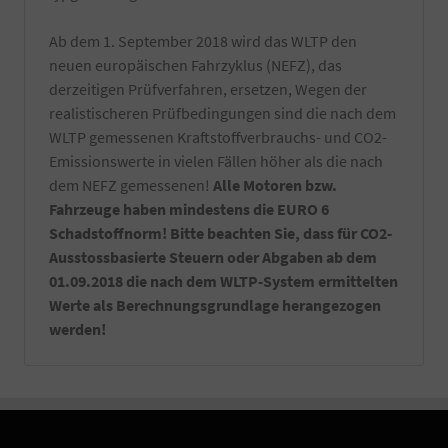
Notfallset
(
Ab dem 1. September 2018 wird das WLTP den
Verbandsmaterial,
neuen europäischen Fahrzyklus (NEFZ), das
Warndreieck,
derzeitigen Prüfverfahren, ersetzen, Wegen der
Maske,
realistischeren Prüfbedingungen sind die nach dem
Warnweste)
-
WLTP gemessenen Kraftstoffverbrauchs- und CO2-
Ein
Emissionswerte in vielen Fällen höher als die nach
Satz
dem NEFZ gemessenen!
Alle Motoren bzw.
Kennzeichenverstärker
Fahrzeuge haben mindestens die EURO 6
montiert
an
Schadstoffnorm! Bitte beachten Sie, dass für CO2-
Ihrem
Ausstossbasierte Steuern oder Abgaben ab dem
Fahrzeug.
01.09.2018 die nach dem WLTP-System ermittelten
-
Sie
Werte als Berechnungsgrundlage herangezogen
erhalten
werden!
bei
Abholung
in
Aschaffenburg
eine
ausführliche