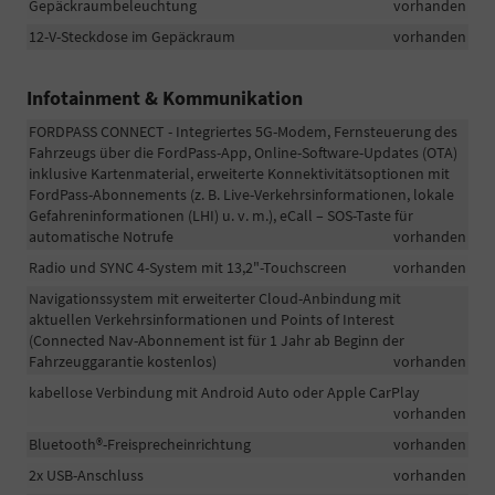
Gepäckraumbeleuchtung
vorhanden
12-V-Steckdose im Gepäckraum
vorhanden
Infotainment & Kommunikation
FORDPASS CONNECT - Integriertes 5G-Modem, Fernsteuerung des
Fahrzeugs über die FordPass-App, Online-Software-Updates (OTA)
inklusive Kartenmaterial, erweiterte Konnektivitätsoptionen mit
FordPass-Abonnements (z. B. Live-Verkehrsinformationen, lokale
Gefahreninformationen (LHI) u. v. m.), eCall – SOS-Taste für
automatische Notrufe
vorhanden
Radio und SYNC 4-System mit 13,2"-Touchscreen
vorhanden
Navigationssystem mit erweiterter Cloud-Anbindung mit
aktuellen Verkehrsinformationen und Points of Interest
(Connected Nav-Abonnement ist für 1 Jahr ab Beginn der
Fahrzeuggarantie kostenlos)
vorhanden
kabellose Verbindung mit Android Auto oder Apple CarPlay
vorhanden
Bluetooth®-Freisprecheinrichtung
vorhanden
2x USB-Anschluss
vorhanden