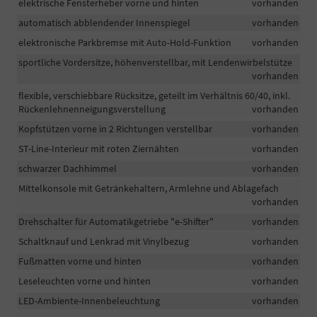
elektrische Fensterheber vorne und hinten
vorhanden
automatisch abblendender Innenspiegel
vorhanden
elektronische Parkbremse mit Auto-Hold-Funktion
vorhanden
sportliche Vordersitze, höhenverstellbar, mit Lendenwirbelstütze
vorhanden
flexible, verschiebbare Rücksitze, geteilt im Verhältnis 60/40, inkl.
Rückenlehnenneigungsverstellung
vorhanden
Kopfstützen vorne in 2 Richtungen verstellbar
vorhanden
ST-Line-Interieur mit roten Ziernähten
vorhanden
schwarzer Dachhimmel
vorhanden
Mittelkonsole mit Getränkehaltern, Armlehne und Ablagefach
vorhanden
Drehschalter für Automatikgetriebe "e-Shifter"
vorhanden
Schaltknauf und Lenkrad mit Vinylbezug
vorhanden
Fußmatten vorne und hinten
vorhanden
Leseleuchten vorne und hinten
vorhanden
LED-Ambiente-Innenbeleuchtung
vorhanden