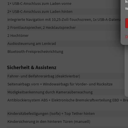
k
1× USB-C-Anschluss zum Laden vorne
w
2× USB-C-Anschluss zum Laden hinten
integrierte Navigation mit 10,25-Zoll-Touchscreen, 1x USB-A-Datenansch
2 Frontlautsprecher, 2 Hecklautsprecher
2 Hochtöner
D
Audiosteuerung am Lenkrad
Bluetooth-Freisprecheinrichtung
Sicherheit & Assistenz
Fahrer- und Beifahrerairbag (deaktivierbar)
Seitenairbags vorn + Windowairbags für Vorder- und Rücksitze
Müdigkeitserkennung durch Kameraüberwachung
Antiblockiersystem ABS + Elektronische Bremskraftverteilung EBD + Br
Kindersitzbefestigungen (Isofix) + Top Tether hinten
Kindersicherung in den hinteren Türen (manuell)