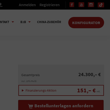
Anmelden
Registrieren
NTAKT
B2B
CHINA-ZUBEHÖR
KONFIGURATOR
24.300,– €
Gesamtpreis
incl. 19% MwSt.
151,– €
Finanzierungs-Aktion
mtl.
Bestellunterlagen anfordern