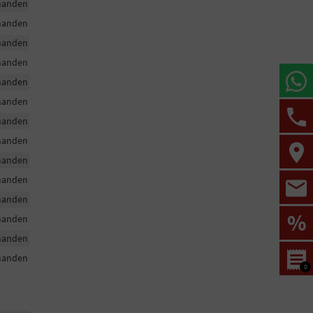
handen
handen
handen
handen
handen
handen
handen
handen
handen
handen
handen
%
handen
handen
handen
0