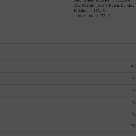
:
3.355,88 €
Durchschnitt 10 Jahre)
CO2 Kosten (hoch)
(Kosten Durchsch
:
5.181,- €
10 Jahre)
Jahressteuer:
172,- €
24
70
70
70
70
70