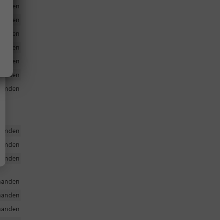
handen
handen
handen
handen
handen
handen
handen
handen
handen
handen
handen
handen
handen