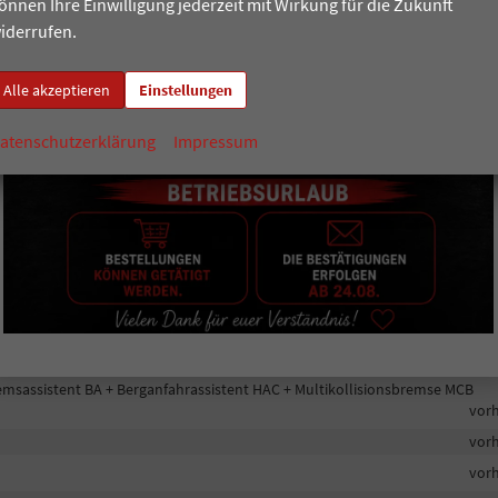
önnen Ihre Einwilligung jederzeit mit Wirkung für die Zukunft
vor
iderrufen.
vor
luss, mit Android Auto und Apple CarPlay, Live Services + Bluelink
vor
Alle akzeptieren
Einstellungen
vor
vor
atenschutzerklärung
Impressum
vor
vor
vor
vor
vor
emsassistent BA + Berganfahrassistent HAC + Multikollisionsbremse MCB
vor
vor
vor