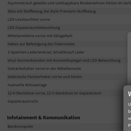
Asymmetrisch geteilte und umklappbare Rückenlehnen hinten im Verhä
Sitze mit Stoffbezug, bei Style Premium-Stoffbezug
LED-Leseleuchten vorne
LED-Gepäckraumbeleuchtung
Mittelarmlehne vorne mit Ablagefach
Haken zur Befestigung des Fixiernetzes
3-Speichen-Lederlenkrad, Schaltknauf Leder
Vinyl-Sonnenblenden mit Kosmetikspiegel und LED-Beleuchtung
Getränkehalter vorne in der Mittelkonsole
elektrische Fensterheber vorne und hinten
manuelle Klimaanlage
12-V-Steckdose vorne, 12-V-Steckdose im Gepäckraum
Gepäckraumrollo
U
b
Infotainment & Kommunikation
v
P
Bordcomputer