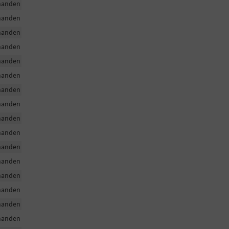
handen
handen
handen
handen
handen
handen
handen
handen
handen
handen
handen
handen
handen
handen
handen
handen