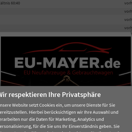
ltnis 60:40
vor
vor
vor
vor
vor
vor
vor
vor
vor
vor
vor
Wir respektieren Ihre Privatsphäre
vor
vor
nsere Website setzt Cookies ein, um unsere Dienste für Sie
ereitzustellen. Hierbei berücksichtigen wir Ihre Auswahl und
erarbeiten nur die Daten für Marketing, Analytics und
ersonalisierung, für die Sie uns Ihr Einverständnis geben. Sie
vor