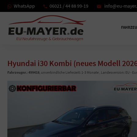
WhatsApp
06021 / 44 88 99-19
info@eu-mayer
FAHRZE
Hyundai i30 Kombi (neues Modell 202
Fahrzeugnr.
:
499418
, unverbindliche Lieferzeit: 1-3 Monate , Landesversion: EU - E