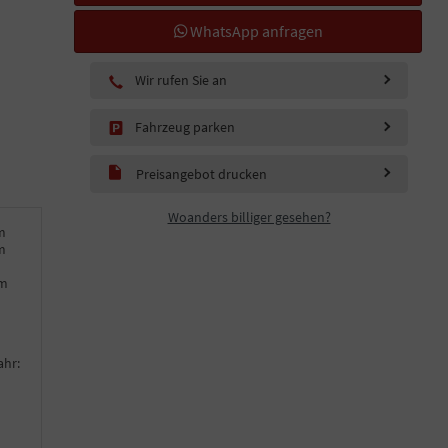
WhatsApp anfragen
Wir rufen Sie an
Fahrzeug parken
Preisangebot drucken
Woanders billiger gesehen?
m
m
km
ahr: