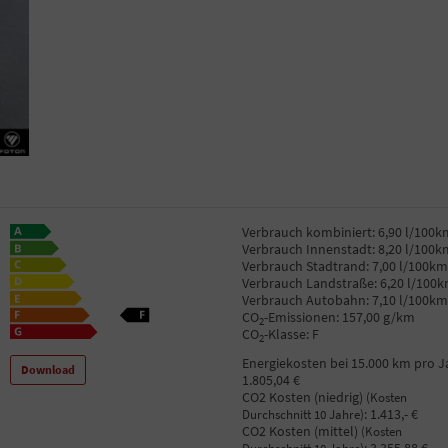
Verbrauch kombiniert:
6,90 l/100k
Verbrauch Innenstadt:
8,20 l/100k
Verbrauch Stadtrand:
7,00 l/100km
Verbrauch Landstraße:
6,20 l/100
Verbrauch Autobahn:
7,10 l/100km
CO
-Emissionen:
157,00 g/km
2
CO
-Klasse:
F
2
Energiekosten bei 15.000 km pro J
Download
1.805,04 €
CO2 Kosten (niedrig)
(Kosten
:
1.413,- €
Durchschnitt 10 Jahre)
CO2 Kosten (mittel)
(Kosten