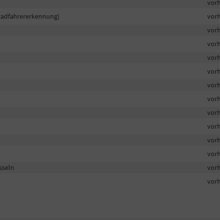
vor
Radfahrererkennung)
vor
vor
vor
vor
vor
vor
vor
vor
vor
vor
vor
sseln
vor
vor