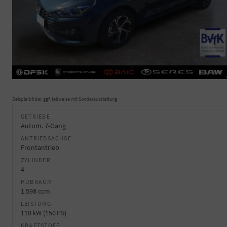
Beispielbilder, ggf. teilweise mit Sonderausstattung
GETRIEBE
Autom. 7-Gang
ANTRIEBSACHSE
Frontantrieb
ZYLINDER
4
HUBRAUM
1.598 ccm
LEISTUNG
110 kW (150 PS)
KRAFTSTOFF