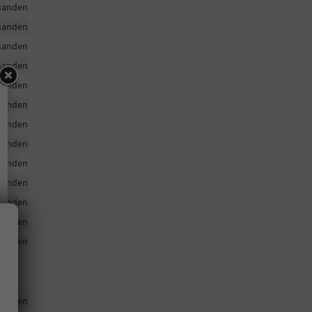
handen
handen
handen
handen
handen
handen
handen
handen
handen
handen
handen
handen
handen
handen