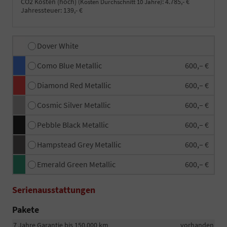
CO2 Kosten (hoch)
:
4.785,- €
(Kosten Durchschnitt 10 Jahre)
Jahressteuer:
139,- €
Dover White
Como Blue Metallic
600,– €
Diamond Red Metallic
600,– €
Cosmic Silver Metallic
600,– €
Pebble Black Metallic
600,– €
Hampstead Grey Metallic
600,– €
Emerald Green Metallic
600,– €
Serienausstattungen
Pakete
7 Jahre Garantie bis 150.000 km
vorhanden