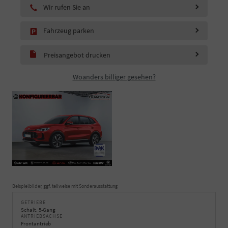
Wir rufen Sie an
Fahrzeug parken
Preisangebot drucken
Woanders billiger gesehen?
Beispielbilder, ggf. teilweise mit Sonderausstattung
GETRIEBE
Schalt. 5-Gang
ANTRIEBSACHSE
Frontantrieb