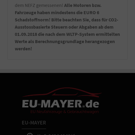
-
dem NEFZ gemessenen!
Alle Motoren bzw.
Sie
Fahrzeuge haben mindestens die EURO 6
erhalten
Schadstoffnorm! Bitte beachten Sie, dass für CO2-
bei
Abholung
Ausstossbasierte Steuern oder Abgaben ab dem
in
01.09.2018 die nach dem WLTP-System ermittelten
Aschaffenburg
Werte als Berechnungsgrundlage herangezogen
eine
werden!
ausführliche
Fahrzeugeinweisung
sowie
Hilfe
bei
gewünschten
Einstellungen
der
Fahrzeugtechnik.
EU-MAYER