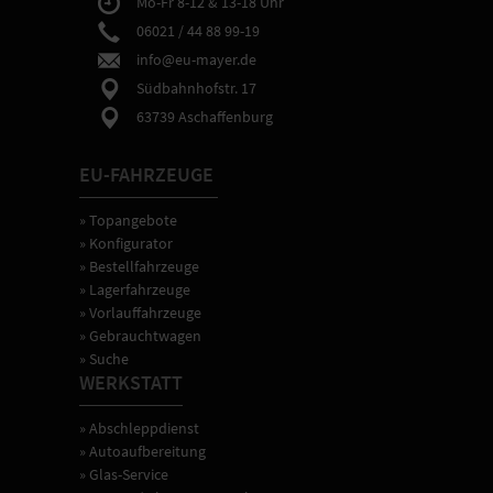
Mo-Fr 8-12 & 13-18 Uhr
06021 / 44 88 99-19
info@eu-mayer.de
Südbahnhofstr. 17
63739 Aschaffenburg
EU-FAHRZEUGE
» Topangebote
» Konfigurator
» Bestellfahrzeuge
» Lagerfahrzeuge
» Vorlauffahrzeuge
» Gebrauchtwagen
» Suche
WERKSTATT
» Abschleppdienst
» Autoaufbereitung
» Glas-Service