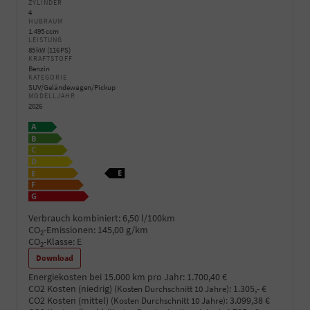
ZYLINDER
4
HUBRAUM
1.495 ccm
LEISTUNG
85 kW (116 PS)
KRAFTSTOFF
Benzin
KATEGORIE
SUV/Geländewagen/Pickup
MODELLJAHR
2026
Verbrauch kombiniert:
6,50 l/100km
CO
-Emissionen:
145,00 g/km
2
CO
-Klasse:
E
2
Download
Energiekosten bei 15.000 km pro Jahr:
1.700,40 €
CO2 Kosten (niedrig)
:
1.305,- €
(Kosten Durchschnitt 10 Jahre)
CO2 Kosten (mittel)
:
3.099,38 €
(Kosten Durchschnitt 10 Jahre)