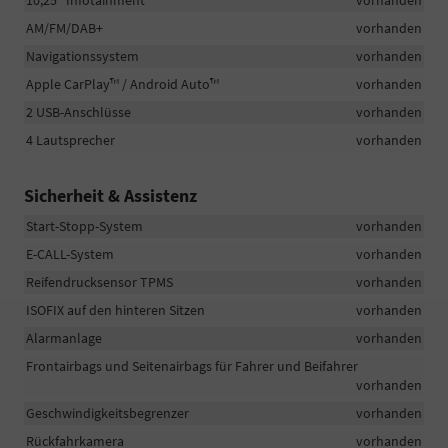
10,25" Infotainment
vorhanden
AM/FM/DAB+
vorhanden
Navigationssystem
vorhanden
Apple CarPlay™ / Android Auto™
vorhanden
2 USB-Anschlüsse
vorhanden
4 Lautsprecher
vorhanden
Sicherheit & Assistenz
Start-Stopp-System
vorhanden
E-CALL-System
vorhanden
Reifendrucksensor TPMS
vorhanden
ISOFIX auf den hinteren Sitzen
vorhanden
Alarmanlage
vorhanden
Frontairbags und Seitenairbags für Fahrer und Beifahrer
vorhanden
Geschwindigkeitsbegrenzer
vorhanden
Rückfahrkamera
vorhanden