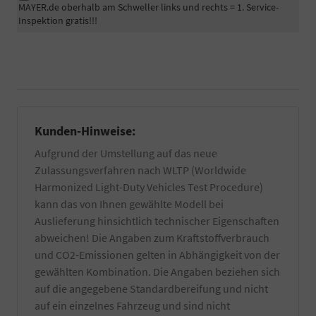
MAYER.de oberhalb am Schweller links und rechts = 1. Service-
Das
beglaubigte
Inspektion gratis!!!
Fahrzeug
Bestätigung
wird
der
professionell
Fahrgestellnummer
in
Ihres
unserem
PKW
eigenen
für
Betrieb
die
zusätzlich
Zulassung
Kunden-Hinweise:
per
eines
Hand
EU-
Aufgrund der Umstellung auf das neue
gewaschen
Fahrzeuges
Zulassungsverfahren nach WLTP (Worldwide
und
benötigt.
falls
Informieren
Harmonized Light-Duty Vehicles Test Procedure)
vorhanden
Sie
kann das von Ihnen gewählte Modell bei
von
sich
Auslieferung hinsichtlich technischer Eigenschaften
Wachs-
dazu
und
abweichen! Die Angaben zum Kraftstoffverbrauch
am
Kleberückstände
besten
und CO2-Emissionen gelten in Abhängigkeit von der
entfernt.
bei
gewählten Kombination. Die Angaben beziehen sich
Zuzüglich
Ihrer
auf die angegebene Standardbereifung und nicht
einer
örtlichen
Innenreinigung
auf ein einzelnes Fahrzeug und sind nicht
Zulassungsbehörde.