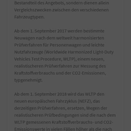
und
Die
Bestandteil des Angebots, sondern dienen allein
Entfernung
Bestätigung
Vergleichszwecken zwischen den verschiedenen
von
wird
Fahrzeugtypen.
z.T.
durch
schwer
einen
entfernbaren
TÜV-
Ab dem 1. September 2017 werden bestimmte
produktionsseitigen
Angestellten
Neuwagen nach dem weltweit harmonisierten
Rückständen.
Gutachter
Prüfverfahren für Personenwagen und leichte
Die
durchgeführt.
Reinigung
Nutzfahrzeuge (Worldwide Harmonized Light-Duty
erfolgt
Vehicles Test Procedure, WLTP), einem neuen,
kurz
realistischeren Prüfverfahren zur Messung des
vor
Kraftstoffverbrauchs und der CO2-Emissionen,
Fahrzeugabholung
bzw.
typgenehmigt.
Fahrzeugübergabe.
-
Ab dem 1. September 2018 wird das WLTP den
Ein
Satz
neuen europäischen Fahrzyklus (NEFZ), das
Kennzeichenverstärker
derzeitigen Prüfverfahren, ersetzen, Wegen der
montiert
realistischeren Prüfbedingungen sind die nach dem
an
WLTP gemessenen Kraftstoffverbrauchs- und CO2-
Ihrem
Fahrzeug.
Emissionswerte in vielen Fällen höher als die nach