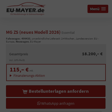
Menü
MG ZS (neues Modell 2026)
Essential
Fahrzeugnr.
:
499435
, unverbindliche Lieferzeit: 2-4 Wochen , Landesversion: EU -
Europa,
Neuwagen
, EU-Mayer
18.200,– €
Gesamtpreis
incl. 19% MwSt.
115,– €
mtl.
Finanzierungs-Aktion
Bestellunterlagen anfordern
WhatsApp anfragen