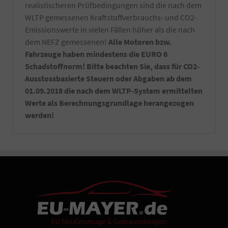
realistischeren Prüfbedingungen sind die nach dem
Fahrzeugübergabe.
WLTP gemessenen Kraftstoffverbrauchs- und CO2-
-
Notfallset
Emissionswerte in vielen Fällen höher als die nach
(
dem NEFZ gemessenen!
Alle Motoren bzw.
Verbandsmaterial,
Fahrzeuge haben mindestens die EURO 6
Warndreieck,
Schadstoffnorm! Bitte beachten Sie, dass für CO2-
Maske,
Warnweste)
Ausstossbasierte Steuern oder Abgaben ab dem
-
01.09.2018 die nach dem WLTP-System ermittelten
Ein
Werte als Berechnungsgrundlage herangezogen
Satz
werden!
Kennzeichenverstärker
montiert
an
Ihrem
Fahrzeug.
-
Sie
erhalten
bei
Abholung
in
Aschaffenburg