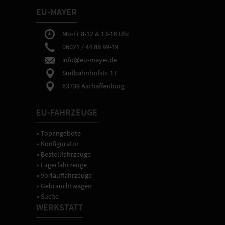
eine
EU-MAYER
ausführliche
Fahrzeugeinweisung
sowie
Mo-Fr 8-12 & 13-18 Uhr
Hilfe
06021 / 44 88 99-19
bei
info@eu-mayer.de
gewünschten
Einstellungen
Südbahnhofstr. 17
der
63739 Aschaffenburg
Fahrzeugtechnik.
EU-FAHRZEUGE
» Topangebote
» Konfigurator
» Bestellfahrzeuge
» Lagerfahrzeuge
» Vorlauffahrzeuge
» Gebrauchtwagen
» Suche
WERKSTATT