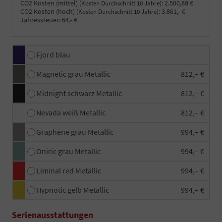
CO2 Kosten (mittel)
:
2.500,88 €
(Kosten Durchschnitt 10 Jahre)
CO2 Kosten (hoch)
:
3.861,- €
(Kosten Durchschnitt 10 Jahre)
Jahressteuer:
64,- €
Fjord blau
Magnetic grau Metallic
812,– €
Midnight schwarz Metallic
812,– €
Nevada weiß Metallic
812,– €
Graphene grau Metallic
994,– €
Oniric grau Metallic
994,– €
Liminal red Metallic
994,– €
Hypnotic gelb Metallic
994,– €
Serienausstattungen