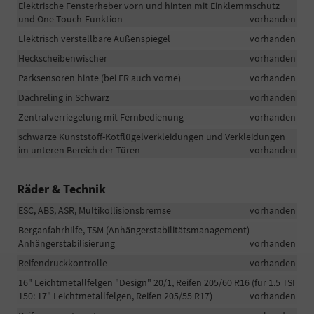
Elektrische Fensterheber vorn und hinten mit Einklemmschutz
und One-Touch-Funktion
vorhanden
Elektrisch verstellbare Außenspiegel
vorhanden
Heckscheibenwischer
vorhanden
Parksensoren hinte (bei FR auch vorne)
vorhanden
Dachreling in Schwarz
vorhanden
Zentralverriegelung mit Fernbedienung
vorhanden
schwarze Kunststoff-Kotflügelverkleidungen und Verkleidungen
im unteren Bereich der Türen
vorhanden
Räder & Technik
ESC, ABS, ASR, Multikollisionsbremse
vorhanden
Berganfahrhilfe, TSM (Anhängerstabilitätsmanagement)
Anhängerstabilisierung
vorhanden
Reifendruckkontrolle
vorhanden
16" Leichtmetallfelgen "Design" 20/1, Reifen 205/60 R16 (für 1.5 TSI
150: 17" Leichtmetallfelgen, Reifen 205/55 R17)
vorhanden