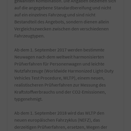
gewählten Kombination. Die Angaben beziehen sich
z.T.
durch
auf die angegebene Standardbereifung und nicht
schwer
einen
entfernbaren
auf ein einzelnes Fahrzeug und sind nicht
TÜV-
produktionsseitigen
Angestellten
Bestandteil des Angebots, sondern dienen allein
Rückständen.
Gutachter
Vergleichszwecken zwischen den verschiedenen
Es
durchgeführt.
Fahrzeugtypen.
werden
nur
hochwertige
Ab dem 1. September 2017 werden bestimmte
Reiniger
Neuwagen nach dem weltweit harmonisierten
verwendet
Prüfverfahren für Personenwagen und leichte
und
natürlich
Nutzfahrzeuge (Worldwide Harmonized Light-Duty
nur
Vehicles Test Procedure, WLTP), einem neuen,
von
realistischeren Prüfverfahren zur Messung des
Hand
Kraftstoffverbrauchs und der CO2-Emissionen,
gewaschen.
Die
typgenehmigt.
Reinigung
erfolgt
Ab dem 1. September 2018 wird das WLTP den
kurz
vor
neuen europäischen Fahrzyklus (NEFZ), das
Fahrzeugabholung
derzeitigen Prüfverfahren, ersetzen, Wegen der
bzw.