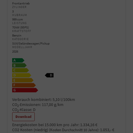
Frontantrieb
ZYLINDER
3
HUBRAUM
999 ccm
LEISTUNG
70 kW (95 PS)
KRAFTSTOFF
Benzin
KATEGORIE
SUV/Geländewagen/Pickup
MODELLJAHR
2026
Verbrauch kombiniert:
5,10 l/100km
CO
-Emissionen:
117,00 g/km
2
CO
-Klasse:
D
2
Download
Energiekosten bei 15.000 km pro Jahr:
1.334,16 €
CO2 Kosten (niedrig)
:
1.053,- €
(Kosten Durchschnitt 10 Jahre)