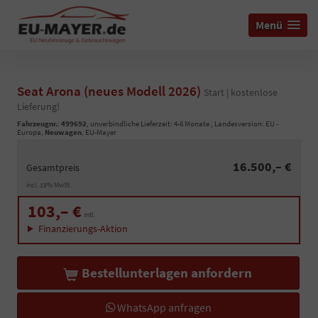
Menü
Seat Arona (neues Modell 2026)
Start | kostenlose
Lieferung!
Fahrzeugnr.
:
499692
, unverbindliche Lieferzeit: 4-6 Monate , Landesversion: EU -
Europa,
Neuwagen
, EU-Mayer
16.500,– €
Gesamtpreis
incl. 19% MwSt.
103,– €
mtl.
Finanzierungs-Aktion
Bestellunterlagen anfordern
WhatsApp anfragen