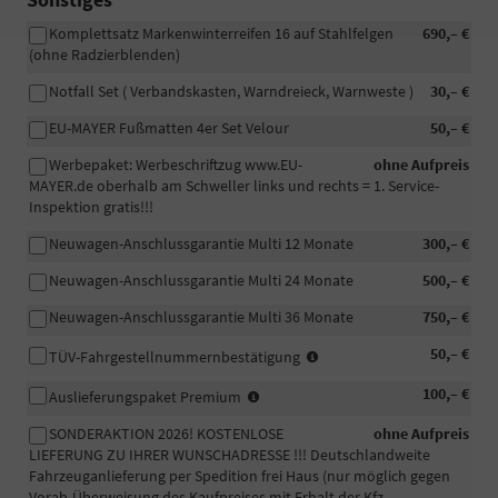
Komplettsatz Markenwinterreifen 16 auf Stahlfelgen
690,– €
(ohne Radzierblenden)
Notfall Set ( Verbandskasten, Warndreieck, Warnweste )
30,– €
EU-MAYER Fußmatten 4er Set Velour
50,– €
Werbepaket: Werbeschriftzug www.EU-
ohne Aufpreis
MAYER.de oberhalb am Schweller links und rechts = 1. Service-
Inspektion gratis!!!
Neuwagen-Anschlussgarantie Multi 12 Monate
300,– €
Neuwagen-Anschlussgarantie Multi 24 Monate
500,– €
Neuwagen-Anschlussgarantie Multi 36 Monate
750,– €
In
50,– €
TÜV-Fahrgestellnummernbestätigung
manchen
-
100,– €
Fällen
Auslieferungspaket Premium
Fahrzeugaufbereitung
wird
SONDERAKTION 2026! KOSTENLOSE
ohne Aufpreis
Premium:
eine
LIEFERUNG ZU IHRER WUNSCHADRESSE !!! Deutschlandweite
Das
beglaubigte
Fahrzeuganlieferung per Spedition frei Haus (nur möglich gegen
Fahrzeug
Bestätigung
Vorab-Überweisung des Kaufpreises mit Erhalt der Kfz-