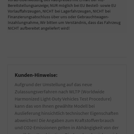
wird
der
Bereitstellungsanzeige; NUR möglich bei EU Bestell- sowie EU
professionell
Fahrgestellnummer
Vorlauffahrzeugen, NICHT bei Lagerfahrzeugen, NICHT bei
in
Ihres
Finanzierungsabschluss über uns oder Gebrauchtwagen-
unserem
PKW
Inzahlungnahme, Wir bitten um Verständnis, dass das Fahrzeug
eigenen
für
NICHT aufbereitet angeliefert wird!
Betrieb
die
zusätzlich
Zulassung
per
eines
Hand
EU-
gewaschen
Fahrzeuges
und
benötigt.
falls
Informieren
vorhanden
Sie
Kunden-Hinweise:
von
sich
Wachs-
dazu
Aufgrund der Umstellung auf das neue
und
am
Zulassungsverfahren nach WLTP (Worldwide
Kleberückstände
besten
entfernt.
bei
Harmonized Light-Duty Vehicles Test Procedure)
Zuzüglich
Ihrer
kann das von Ihnen gewählte Modell bei
einer
örtlichen
Auslieferung hinsichtlich technischer Eigenschaften
Innenreinigung
Zulassungsbehörde.
und
abweichen! Die Angaben zum Kraftstoffverbrauch
Die
Entfernung
Bestätigung
und CO2-Emissionen gelten in Abhängigkeit von der
von
wird