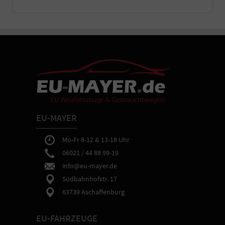
montiert
an
Ihrem
Fahrzeug.
-
Sie
erhalten
bei
Abholung
in
Aschaffenburg
eine
EU-MAYER
ausführliche
Fahrzeugeinweisung
sowie
Mo-Fr 8-12 & 13-18 Uhr
Hilfe
06021 / 44 88 99-19
bei
info@eu-mayer.de
gewünschten
Einstellungen
Südbahnhofstr. 17
der
63739 Aschaffenburg
Fahrzeugtechnik.
EU-FAHRZEUGE