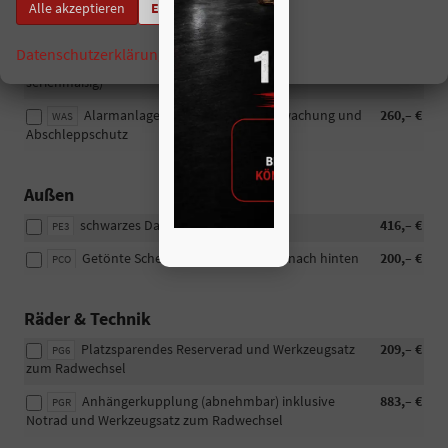
Alle akzeptieren
Einstellungen
Sicherheit & Assistenz
Datenschutzerklärung
Impressum
Einparkhilfe, Parksensoren vorne (bei FR
364,– €
PCJ
serienmäßig)
Alarmanlage mit Innenraumüberwachung und
260,– €
WAS
Abschleppschutz
Außen
schwarzes Dach
416,– €
PE3
Getönte Scheiben von der B-Säule nach hinten
200,– €
PCO
Räder & Technik
Platzsparendes Reserverad und Werkzeugsatz
209,– €
PG6
zum Radwechsel
Anhängerkupplung (abnehmbar) inklusive
883,– €
PGR
Notrad und Werkzeugsatz zum Radwechsel