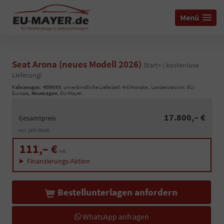
Menü
Seat Arona (neues Modell 2026)
Start+ | kostenlose
Lieferung!
Fahrzeugnr.
:
499693
, unverbindliche Lieferzeit: 4-6 Monate , Landesversion: EU -
Europa,
Neuwagen
, EU-Mayer
17.800,– €
Gesamtpreis
incl. 19% MwSt.
111,– €
mtl.
Finanzierungs-Aktion
Bestellunterlagen anfordern
WhatsApp anfragen