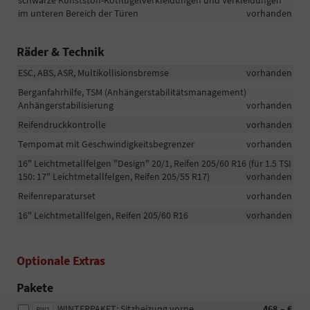
schwarze Kunststoff-Kotflügelverkleidungen und Verkleidungen
im unteren Bereich der Türen
vorhanden
Räder & Technik
ESC, ABS, ASR, Multikollisionsbremse
vorhanden
Berganfahrhilfe, TSM (Anhängerstabilitätsmanagement)
Anhängerstabilisierung
vorhanden
Reifendruckkontrolle
vorhanden
Tempomat mit Geschwindigkeitsbegrenzer
vorhanden
16" Leichtmetallfelgen "Design" 20/1, Reifen 205/60 R16 (für 1.5 TSI
150: 17" Leichtmetallfelgen, Reifen 205/55 R17)
vorhanden
Reifenreparaturset
vorhanden
16" Leichtmetallfelgen, Reifen 205/60 R16
vorhanden
Optionale Extras
Pakete
WINTERPAKET: Sitzheizung vorne,
468,– €
PW1