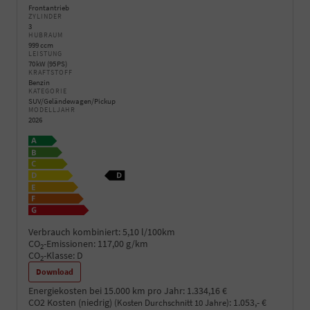
Frontantrieb
ZYLINDER
3
HUBRAUM
999 ccm
LEISTUNG
70 kW (95 PS)
KRAFTSTOFF
Benzin
KATEGORIE
SUV/Geländewagen/Pickup
MODELLJAHR
2026
Verbrauch kombiniert:
5,10 l/100km
CO
-Emissionen:
117,00 g/km
2
CO
-Klasse:
D
2
Download
Energiekosten bei 15.000 km pro Jahr:
1.334,16 €
CO2 Kosten (niedrig)
:
1.053,- €
(Kosten Durchschnitt 10 Jahre)