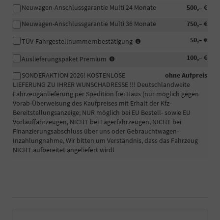
Neuwagen-Anschlussgarantie Multi 24 Monate
500,– €
Neuwagen-Anschlussgarantie Multi 36 Monate
750,– €
In
50,– €
TÜV-Fahrgestellnummernbestätigung
manchen
-
100,– €
Fällen
Auslieferungspaket Premium
Fahrzeugaufbereitung
wird
SONDERAKTION 2026! KOSTENLOSE
ohne Aufpreis
Premium:
eine
LIEFERUNG ZU IHRER WUNSCHADRESSE !!! Deutschlandweite
Das
beglaubigte
Fahrzeuganlieferung per Spedition frei Haus (nur möglich gegen
Fahrzeug
Bestätigung
Vorab-Überweisung des Kaufpreises mit Erhalt der Kfz-
wird
der
Bereitstellungsanzeige; NUR möglich bei EU Bestell- sowie EU
professionell
Fahrgestellnummer
Vorlauffahrzeugen, NICHT bei Lagerfahrzeugen, NICHT bei
in
Ihres
Finanzierungsabschluss über uns oder Gebrauchtwagen-
unserem
PKW
Inzahlungnahme, Wir bitten um Verständnis, dass das Fahrzeug
eigenen
für
NICHT aufbereitet angeliefert wird!
Betrieb
die
zusätzlich
Zulassung
per
eines
Hand
EU-
gewaschen
Fahrzeuges
und
benötigt.
falls
Informieren
vorhanden
Sie