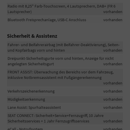
Radio mit 8,25" Farb-Touchscreen, 4 Lautsprechern, DAB+ (FR 6
Lautsprecher)
vorhanden
Bluetooth Freisprechanlage, USB-C Anschluss
vorhanden
Sicherheit & Assistenz
Fahrer- und Beifahrerairbag (mit Beifahrer-Deaktivierung), Seiten-
und Kopfairbags vorn und hinten
vorhanden
Dreipunkt-Sicherheitsgurte vorn und hinten, Anzeige für nicht
angelegten Sicherheitsgurt
vorhanden
FRONT ASSIST: Überwachung des Bereichs vor dem Fahrzeug,
inklusive Notbremsassistent mit Fußgängererkennung
vorhanden
Verkehrszeichenerkennung
vorhanden
Müdigkeitserkennung
vorhanden
Lane Assist: Spurhalteassistent
vorhanden
SEAT CONNECT: Sicherheit+Service+Fernzugriff, 10 Jahre
Sicherheitsservices + 1 Jahr Fernzugriffsservices
vorhanden
eCall - Notrufsystem
vorhanden