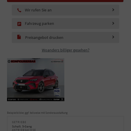
Wir rufen Sie an
Fahrzeug parken
Preisangebot drucken
Woanders billiger gesehen?
Beispielbilder, ggf. teilweise mit Sonderausstattung
GETRIEBE
Schalt. 5-Gang
ANTRIEBSACHSE