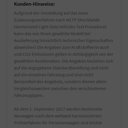
Kunden-Hinweise:
von
sich
Wachs-
dazu
Aufgrund der Umstellung auf das neue
und
am
Zulassungsverfahren nach WLTP (Worldwide
Kleberückstände
besten
entfernt.
bei
Harmonized Light-Duty Vehicles Test Procedure)
Zuzüglich
Ihrer
kann das von Ihnen gewählte Modell bei
einer
örtlichen
Auslieferung hinsichtlich technischer Eigenschaften
Innenreinigung
Zulassungsbehörde.
und
abweichen! Die Angaben zum Kraftstoffverbrauch
Die
Entfernung
Bestätigung
und CO2-Emissionen gelten in Abhängigkeit von der
von
wird
gewählten Kombination. Die Angaben beziehen sich
z.T.
durch
auf die angegebene Standardbereifung und nicht
schwer
einen
entfernbaren
auf ein einzelnes Fahrzeug und sind nicht
TÜV-
produktionsseitigen
Angestellten
Bestandteil des Angebots, sondern dienen allein
Rückständen.
Gutachter
Vergleichszwecken zwischen den verschiedenen
Es
durchgeführt.
Fahrzeugtypen.
werden
nur
hochwertige
Ab dem 1. September 2017 werden bestimmte
Reiniger
Neuwagen nach dem weltweit harmonisierten
verwendet
Prüfverfahren für Personenwagen und leichte
und