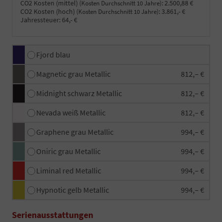
CO2 Kosten (mittel)
:
2.500,88 €
(Kosten Durchschnitt 10 Jahre)
CO2 Kosten (hoch)
:
3.861,- €
(Kosten Durchschnitt 10 Jahre)
Jahressteuer:
64,- €
Fjord blau
Magnetic grau Metallic
812,– €
Midnight schwarz Metallic
812,– €
Nevada weiß Metallic
812,– €
Graphene grau Metallic
994,– €
Oniric grau Metallic
994,– €
Liminal red Metallic
994,– €
Hypnotic gelb Metallic
994,– €
Serienausstattungen