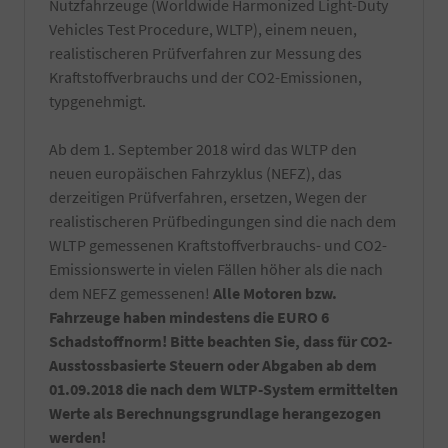
natürlich
Nutzfahrzeuge (Worldwide Harmonized Light-Duty
nur
Vehicles Test Procedure, WLTP), einem neuen,
von
realistischeren Prüfverfahren zur Messung des
Hand
Kraftstoffverbrauchs und der CO2-Emissionen,
gewaschen.
Die
typgenehmigt.
Reinigung
erfolgt
Ab dem 1. September 2018 wird das WLTP den
kurz
vor
neuen europäischen Fahrzyklus (NEFZ), das
Fahrzeugabholung
derzeitigen Prüfverfahren, ersetzen, Wegen der
bzw.
realistischeren Prüfbedingungen sind die nach dem
Fahrzeugübergabe.
WLTP gemessenen Kraftstoffverbrauchs- und CO2-
-
Notfallset
Emissionswerte in vielen Fällen höher als die nach
(
dem NEFZ gemessenen!
Alle Motoren bzw.
Verbandsmaterial,
Fahrzeuge haben mindestens die EURO 6
Warndreieck,
Schadstoffnorm! Bitte beachten Sie, dass für CO2-
Maske,
Warnweste)
Ausstossbasierte Steuern oder Abgaben ab dem
-
01.09.2018 die nach dem WLTP-System ermittelten
Ein
Werte als Berechnungsgrundlage herangezogen
Satz
werden!
Kennzeichenverstärker