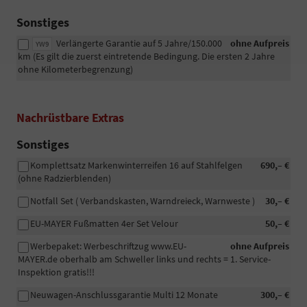
Sonstiges
Verlängerte Garantie auf 5 Jahre/150.000
ohne Aufpreis
YW9
km (Es gilt die zuerst eintretende Bedingung. Die ersten 2 Jahre
ohne Kilometerbegrenzung)
Nachrüstbare Extras
Sonstiges
Komplettsatz Markenwinterreifen 16 auf Stahlfelgen
690,– €
(ohne Radzierblenden)
Notfall Set ( Verbandskasten, Warndreieck, Warnweste )
30,– €
EU-MAYER Fußmatten 4er Set Velour
50,– €
Werbepaket: Werbeschriftzug www.EU-
ohne Aufpreis
MAYER.de oberhalb am Schweller links und rechts = 1. Service-
Inspektion gratis!!!
Neuwagen-Anschlussgarantie Multi 12 Monate
300,– €