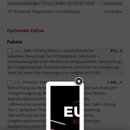
Leichtmetallfelgen 7.5Jx17, Reifen 225/45 R17 91W
vorhanden
18" Ersatzrad, Wagenheber und Werkzeug
vorhanden
Optionale Extras
Pakete
Safe + Driving Paket L: vorausschauender
493,– €
WDI
adaptiver Tempomat, Fernlichtassistent, Side Assist –
Überwachung des toten Winkels, Ausstiegsassistent, ​​Überprüfung
der Umgebung beim Rückwärtsfahren, Kontrolle der Umgebung
beim Verlassen des Fahrzeuges (nur möglich mit PLH)
Premium Paket: Matrix LED (variable
1.846,– €
P27
Beleuchtung des Bereichs vor dem Fahrzeug mit automatischer
Helligkeitsregelung, Rücklichter mit dynamischen Blinker,
Begrüßungsbeleuchtung in den Außenspiegeln,
„Willkommenszeremonie“ in den Rückleuchten), Safe + Driving
Pack L (adaptiver Tempomat, Totwinkelüberwachung,
Überwachung des Umfelds beim Rückwärtsfahren,
Umgebungskontrolle beim Verlassen des Fahrzeuges),
Navigationssystem PLUS mit 12,9" Display