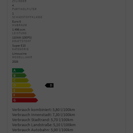
ZYLINDER
4
PARTIKELFILTER
1
SCHADSTOFFKLASSE
Euro 6
HUBRAUM
1.498 ccm
LEISTUNG
110 kW (150 PS)
KRAFTSTOFF
Super E10
KATEGORIE
Limousine
MODELLJAHR
2026
Verbrauch kombiniert:
5,80 l/100km
Verbrauch Innenstadt:
7,30 l/100km
Verbrauch Stadtrand:
5,70 l/100km
Verbrauch Landstraße:
5,10 l/100km
Verbrauch Autobahn:
5,90 l/100km