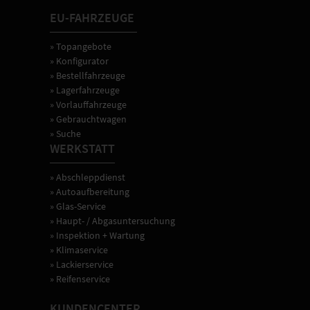
ausführliche
EU-FAHRZEUGE
Fahrzeugeinweisung
sowie
» Topangebote
Hilfe
bei
» Konfigurator
gewünschten
» Bestellfahrzeuge
Einstellungen
» Lagerfahrzeuge
der
» Vorlauffahrzeuge
Fahrzeugtechnik.
» Gebrauchtwagen
» Suche
WERKSTATT
» Abschleppdienst
» Autoaufbereitung
» Glas-Service
» Haupt- / Abgasuntersuchung
» Inspektion + Wartung
» Klimaservice
» Lackierservice
» Reifenservice
KUNDENCENTER