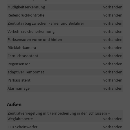
Müdigkeitserkennung
vorhanden
Reifendruckkontrolle
vorhanden
Zentralairbag zwischen Fahrer und Beifahrer
vorhanden
Verkehrszeichenerkennung
vorhanden
Parksensoren vorne und hinten
vorhanden
Rückfahrkamera
vorhanden
Fernlichtassistent
vorhanden
Regensensor
vorhanden
adaptiver Tempomat
vorhanden
Parkassistent
vorhanden
Alarmanlage
vorhanden
Außen
Zentralverriegelung mit Fernbedienung in den Schlüsseln +
Wegfahrsperre
vorhanden
LED Scheinwerfer
vorhanden