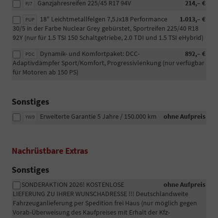
Ganzjahresreifen 225/45 R17 94V
214,– €
PJ7
18" Leichtmetallfelgen 7,5Jx18 Performance
1.013,– €
PUP
30/5 in der Farbe Nuclear Grey gebürstet, Sportreifen 225/40 R18
92Y (nur für 1.5 TSI 150 Schaltgetriebe, 2.0 TDI und 1.5 TSI eHybrid)
Dynamik- und Komfortpaket: DCC-
892,– €
PDC
Adaptivdämpfer Sport/Komfort, Progressivlenkung (nur verfügbar
für Motoren ab 150 PS)
Sonstiges
Erweiterte Garantie 5 Jahre / 150.000 km
ohne Aufpreis
YW9
Nachrüstbare Extras
Sonstiges
SONDERAKTION 2026! KOSTENLOSE
ohne Aufpreis
LIEFERUNG ZU IHRER WUNSCHADRESSE !!! Deutschlandweite
Fahrzeuganlieferung per Spedition frei Haus (nur möglich gegen
Vorab-Überweisung des Kaufpreises mit Erhalt der Kfz-