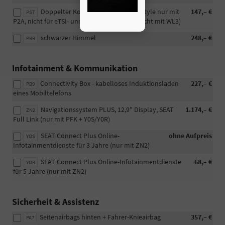
Doppelter Kofferraumboden (bei Style nur mit
147,– €
PST
P2A, nicht für eTSI- und eHybrid-Motoren, nicht mit WL3)
schwarzer Himmel
248,– €
PBR
Infotainment & Kommunikation
Connectivity Box - kabelloses Induktionsladen
227,– €
PB9
eines Mobiltelefons
Navigationssystem PLUS, 12,9" Display, SEAT
1.174,– €
ZN2
Full Link (nur mit PFK + Y0S/Y0R)
SEAT Connect Plus Online-
ohne Aufpreis
YOS
Infotainmentdienste für 3 Jahre (nur mit ZN2)
SEAT Connect Plus Online-Infotainmentdienste
68,– €
YOR
für 5 Jahre (nur mit ZN2)
Sicherheit & Assistenz
Seitenairbags hinten + Fahrer-Knieairbag
357,– €
PA7