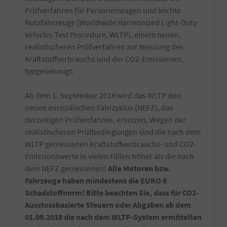
schwer
einen
Prüfverfahren für Personenwagen und leichte
entfernbaren
TÜV-
Nutzfahrzeuge (Worldwide Harmonized Light-Duty
produktionsseitigen
Angestellten
Vehicles Test Procedure, WLTP), einem neuen,
Rückständen.
Gutachter
realistischeren Prüfverfahren zur Messung des
Es
durchgeführt.
werden
Kraftstoffverbrauchs und der CO2-Emissionen,
nur
typgenehmigt.
hochwertige
Reiniger
verwendet
Ab dem 1. September 2018 wird das WLTP den
und
neuen europäischen Fahrzyklus (NEFZ), das
natürlich
derzeitigen Prüfverfahren, ersetzen, Wegen der
nur
realistischeren Prüfbedingungen sind die nach dem
von
Hand
WLTP gemessenen Kraftstoffverbrauchs- und CO2-
gewaschen.
Emissionswerte in vielen Fällen höher als die nach
Die
dem NEFZ gemessenen!
Alle Motoren bzw.
Reinigung
Fahrzeuge haben mindestens die EURO 6
erfolgt
kurz
Schadstoffnorm! Bitte beachten Sie, dass für CO2-
vor
Ausstossbasierte Steuern oder Abgaben ab dem
Fahrzeugabholung
01.09.2018 die nach dem WLTP-System ermittelten
bzw.