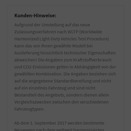
professionell
Fahrgestellnummer
in
Ihres
unserem
PKW
Kunden-Hinweise:
eigenen
für
Aufgrund der Umstellung auf das neue
Betrieb
die
zusätzlich
Zulassung
Zulassungsverfahren nach WLTP (Worldwide
per
eines
Harmonized Light-Duty Vehicles Test Procedure)
Hand
EU-
kann das von Ihnen gewählte Modell bei
gewaschen
Fahrzeuges
und
Auslieferung hinsichtlich technischer Eigenschaften
benötigt.
falls
Informieren
abweichen! Die Angaben zum Kraftstoffverbrauch
vorhanden
Sie
und CO2-Emissionen gelten in Abhängigkeit von der
von
sich
gewählten Kombination. Die Angaben beziehen sich
Wachs-
dazu
und
auf die angegebene Standardbereifung und nicht
am
Kleberückstände
besten
auf ein einzelnes Fahrzeug und sind nicht
entfernt.
bei
Bestandteil des Angebots, sondern dienen allein
Zuzüglich
Ihrer
Vergleichszwecken zwischen den verschiedenen
einer
örtlichen
Innenreinigung
Zulassungsbehörde.
Fahrzeugtypen.
und
Die
Entfernung
Bestätigung
Ab dem 1. September 2017 werden bestimmte
von
wird
Neuwagen nach dem weltweit harmonisierten
z.T.
durch