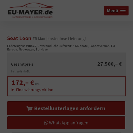
Menü
Seat Leon
FR Max | kostenlose Lieferung!
Fahrzeugnr.
:
498825
, unverbindliche Lieferzeit: 4-6 Monate , Landesversion: EU -
Europa,
Neuwagen
, EU-Mayer
27.500,– €
Gesamtpreis
incl. 19% MwSt.
172,– €
mtl.
Finanzierungs-Aktion
Bestellunterlagen anfordern
WhatsApp anfragen