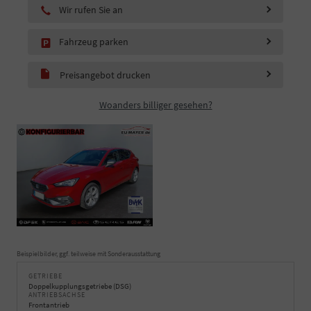
Wir rufen Sie an
Fahrzeug parken
Preisangebot drucken
Woanders billiger gesehen?
Beispielbilder, ggf. teilweise mit Sonderausstattung
GETRIEBE
Doppelkupplungsgetriebe (DSG)
ANTRIEBSACHSE
Frontantrieb