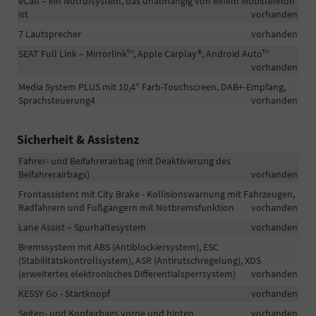
eCall – ein Notrufsystem, das unabhängig von einem Mobiltelefon
ist
vorhanden
7 Lautsprecher
vorhanden
SEAT Full Link – Mirrorlink™, Apple Carplay®, Android Auto™
vorhanden
Media System PLUS mit 10,4" Farb-Touchscreen, DAB+-Empfang,
Sprachsteuerung4
vorhanden
Sicherheit & Assistenz
Fahrer- und Beifahrerairbag (mit Deaktivierung des
Beifahrerairbags)
vorhanden
Frontassistent mit City Brake - Kollisionswarnung mit Fahrzeugen,
Radfahrern und Fußgängern mit Notbremsfunktion
vorhanden
Lane Assist – Spurhaltesystem
vorhanden
Bremssystem mit ABS (Antiblockiersystem), ESC
(Stabilitätskontrollsystem), ASR (Antirutschregelung), XDS
(erweitertes elektronisches Differentialsperrsystem)
vorhanden
KESSY Go - Startknopf
vorhanden
Seiten- und Kopfairbags vorne und hinten
vorhanden