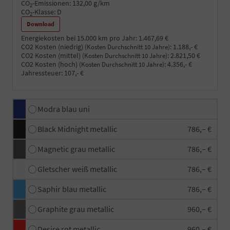
CO
-Emissionen:
132,00 g/km
2
CO
-Klasse:
D
2
Download
Energiekosten bei 15.000 km pro Jahr:
1.467,69 €
CO2 Kosten (niedrig)
:
1.188,- €
(Kosten Durchschnitt 10 Jahre)
CO2 Kosten (mittel)
:
2.821,50 €
(Kosten Durchschnitt 10 Jahre)
CO2 Kosten (hoch)
:
4.356,- €
(Kosten Durchschnitt 10 Jahre)
Jahressteuer:
107,- €
Modra blau uni
Black Midnight metallic
786,– €
Magnetic grau metallic
786,– €
Gletscher weiß metallic
786,– €
Saphir blau metallic
786,– €
Graphite grau metallic
960,– €
Desire rot metallic
960,– €