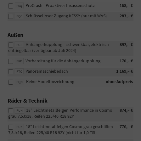
PreCrash - Proaktiver Insassenschutz
168,– €
PAQ
Schlüsselloser Zugang KESSY (nur mit WAS)
283,– €
PQC
Außen
Anhängerkupplung – schwenkbar, elektrisch
892,– €
PGR
entriegelbar (verfügbar ab Juli 2024)
Vorbereitung für die Anhängerkupplung
170,– €
PRP
Panoramaschiebedach
1.169,– €
PTC
Keine Modellbezeichnung
ohne Aufpreis
PQN
Räder & Technik
18" Leichtmetallfelgen Performance in Cosmo
874,– €
PUN
grau 7,5Jx18, Reifen 225/40 R18 92Y
18" Leichtmetallfelgen Cosmo grau geschliffen
776,– €
PUK
7,5Jx18, Reifen 225/40 R18 92Y (nicht für 1,0 TSI)