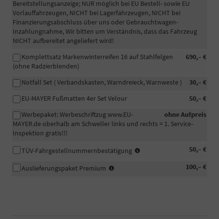
Bereitstellungsanzeige; NUR möglich bei EU Bestell- sowie EU
Vorlauffahrzeugen, NICHT bei Lagerfahrzeugen, NICHT bei
Finanzierungsabschluss über uns oder Gebrauchtwagen-
Inzahlungnahme, Wir bitten um Verständnis, dass das Fahrzeug
NICHT aufbereitet angeliefert wird!
Komplettsatz Markenwinterreifen 16 auf Stahlfelgen
690,– €
(ohne Radzierblenden)
Notfall Set ( Verbandskasten, Warndreieck, Warnweste )
30,– €
EU-MAYER Fußmatten 4er Set Velour
50,– €
Werbepaket: Werbeschriftzug www.EU-
ohne Aufpreis
MAYER.de oberhalb am Schweller links und rechts = 1. Service-
Inspektion gratis!!!
In
50,– €
TÜV-Fahrgestellnummernbestätigung
manchen
-
100,– €
Fällen
Auslieferungspaket Premium
Fahrzeugaufbereitung
wird
Premium:
eine
Das
beglaubigte
Fahrzeug
Bestätigung
wird
der