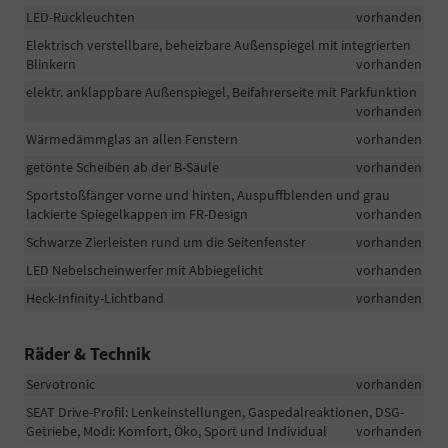
LED-Rückleuchten
vorhanden
Elektrisch verstellbare, beheizbare Außenspiegel mit integrierten
Blinkern
vorhanden
elektr. anklappbare Außenspiegel, Beifahrerseite mit Parkfunktion
vorhanden
Wärmedämmglas an allen Fenstern
vorhanden
getönte Scheiben ab der B-Säule
vorhanden
Sportstoßfänger vorne und hinten, Auspuffblenden und grau
lackierte Spiegelkappen im FR-Design
vorhanden
Schwarze Zierleisten rund um die Seitenfenster
vorhanden
LED Nebelscheinwerfer mit Abbiegelicht
vorhanden
Heck-Infinity-Lichtband
vorhanden
Räder & Technik
Servotronic
vorhanden
SEAT Drive-Profil: Lenkeinstellungen, Gaspedalreaktionen, DSG-
Getriebe, Modi: Komfort, Öko, Sport und Individual
vorhanden