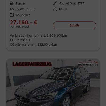
Kraftstoff
Benzin
Außenfarbe
Magnet Grau S7S7
Leistung
85 kW (116 PS)
Kilometerstand
10 km
02.02.2026
27.190,– €
Details
incl. 19% MwSt.
Verbrauch kombiniert:
5,80 l/100km
CO
-Klasse:
D
2
CO
-Emissionen:
132,00 g/km
2