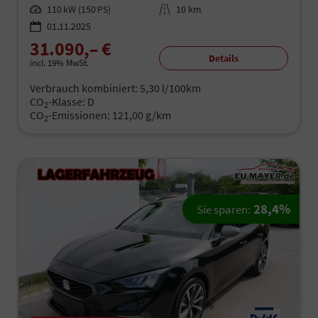
Leistung
110 kW (150 PS)
Kilometerstand
10 km
01.11.2025
31.090,– €
Details
incl. 19% MwSt.
Verbrauch kombiniert:
5,30 l/100km
CO
-Klasse:
D
2
CO
-Emissionen:
121,00 g/km
2
28,4%
Sie sparen: