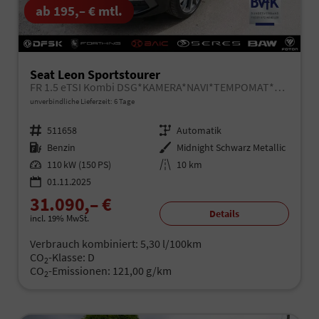
ab 195,– € mtl.
Seat Leon Sportstourer
FR 1.5 eTSI Kombi DSG*KAMERA*NAVI*TEMPOMAT*3-ZONE KILMAAUTOMATIK*VIRTUAL COCKPIT*
unverbindliche Lieferzeit:
6 Tage
Fahrzeugnr.
511658
Getriebe
Automatik
Kraftstoff
Benzin
Außenfarbe
Midnight Schwarz Metallic
Leistung
110 kW (150 PS)
Kilometerstand
10 km
01.11.2025
31.090,– €
Details
incl. 19% MwSt.
Verbrauch kombiniert:
5,30 l/100km
CO
-Klasse:
D
2
CO
-Emissionen:
121,00 g/km
2