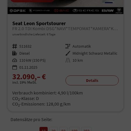
Seat Leon Sportstourer
FR 2.0 TDI Kombi DSG*NAVI*TEMPOMAT*KAMERA*KEYLESS-GO*VIRTUAL COCKPIT*
unverbindliche Lieferzeit:
6 Tage
Fahrzeugnr.
511632
Getriebe
Automatik
Kraftstoff
Diesel
Außenfarbe
Midnight Schwarz Metallic
Leistung
110 kW (150 PS)
Kilometerstand
10 km
01.11.2025
32.090,– €
Details
incl. 19% MwSt.
Verbrauch kombiniert:
4,90 l/100km
CO
-Klasse:
D
2
CO
-Emissionen:
128,00 g/km
2
Datensätze pro Seite:
10
20
50
100
250