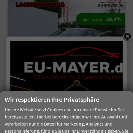
28,4%
Sie sparen:
ab 195,– € mtl.
Seat Leon Sportstourer
Wir respektieren Ihre Privatsphäre
FR 1.5 eTSI Kombi DSG*KAMERA*NAVI*TEMPOMAT*3-ZONE KILMAAUTOMATIK*VIRTUAL COCKPIT*
unverbindliche Lieferzeit:
6 Tage
Unsere Website setzt Cookies ein, um unsere Dienste für Sie
bereitzustellen. Hierbei berücksichtigen wir Ihre Auswahl und
Fahrzeugnr.
513552
Getriebe
Automatik
verarbeiten nur die Daten für Marketing, Analytics und
Kraftstoff
Benzin
Außenfarbe
Saphir Blau Metallic
Personalisierung, für die Sie uns Ihr Einverständnis geben. Sie