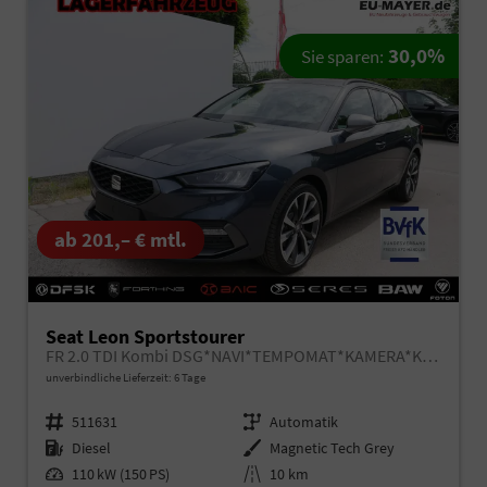
30,0%
Sie sparen:
ab 201,– € mtl.
Seat Leon Sportstourer
FR 2.0 TDI Kombi DSG*NAVI*TEMPOMAT*KAMERA*KEYLESS-GO*VIRTUAL COCKPIT*
unverbindliche Lieferzeit:
6 Tage
Fahrzeugnr.
511631
Getriebe
Automatik
Kraftstoff
Diesel
Außenfarbe
Magnetic Tech Grey
Leistung
110 kW (150 PS)
Kilometerstand
10 km