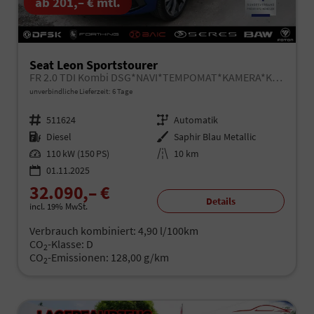
ab 201,– € mtl.
Seat Leon Sportstourer
FR 2.0 TDI Kombi DSG*NAVI*TEMPOMAT*KAMERA*KEYLESS-GO*VIRTUAL COCKPIT*
unverbindliche Lieferzeit:
6 Tage
Fahrzeugnr.
511624
Getriebe
Automatik
Kraftstoff
Diesel
Außenfarbe
Saphir Blau Metallic
Leistung
110 kW (150 PS)
Kilometerstand
10 km
01.11.2025
32.090,– €
Details
incl. 19% MwSt.
Verbrauch kombiniert:
4,90 l/100km
CO
-Klasse:
D
2
CO
-Emissionen:
128,00 g/km
2