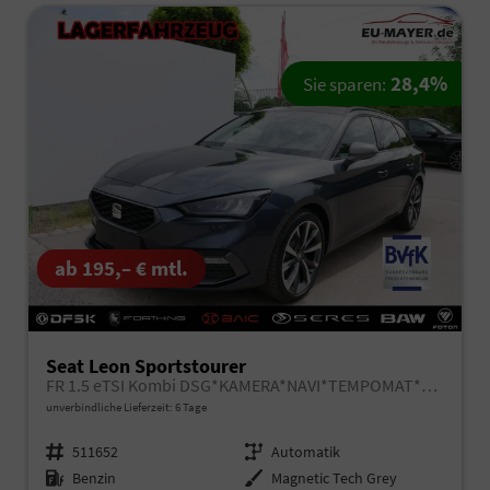
28,4%
Sie sparen:
ab 195,– € mtl.
Seat Leon Sportstourer
FR 1.5 eTSI Kombi DSG*KAMERA*NAVI*TEMPOMAT*3-ZONE KILMAAUTOMATIK*VIRTUAL COCKPIT*
unverbindliche Lieferzeit:
6 Tage
Fahrzeugnr.
511652
Getriebe
Automatik
Kraftstoff
Benzin
Außenfarbe
Magnetic Tech Grey