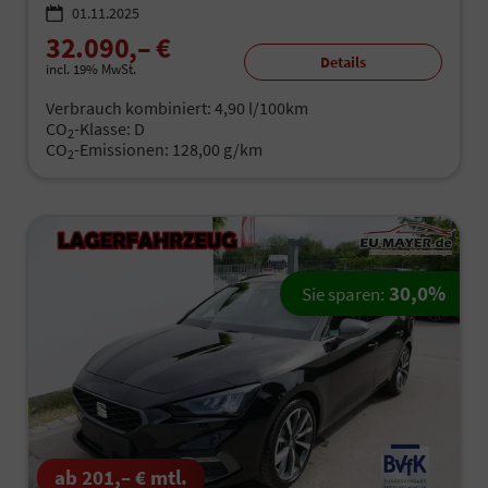
01.11.2025
32.090,– €
Details
incl. 19% MwSt.
Verbrauch kombiniert:
4,90 l/100km
CO
-Klasse:
D
2
CO
-Emissionen:
128,00 g/km
2
30,0%
Sie sparen:
ab 201,– € mtl.