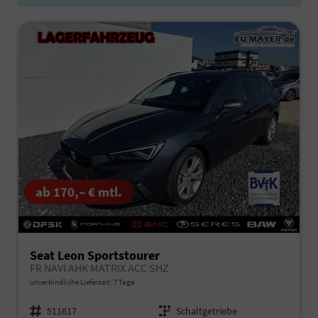
ab 170,– € mtl.
Seat Leon Sportstourer
FR NAVI AHK MATRIX ACC SHZ
unverbindliche Lieferzeit:
7 Tage
Fahrzeugnr.
511617
Getriebe
Schaltgetriebe