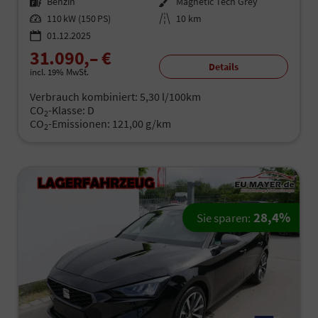
Kraftstoff
Benzin
Außenfarbe
Magnetic Tech Grey
Leistung
110 kW (150 PS)
Kilometerstand
10 km
01.12.2025
31.090,– €
Details
incl. 19% MwSt.
Verbrauch kombiniert:
5,30 l/100km
CO
-Klasse:
D
2
CO
-Emissionen:
121,00 g/km
2
28,4%
Sie sparen: