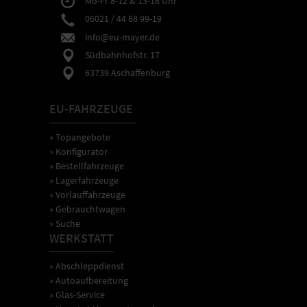
Mo-Fr 8-12 & 13-18 Uhr
06021 / 44 88 99-19
info@eu-mayer.de
Südbahnhofstr. 17
63739 Aschaffenburg
EU-FAHRZEUGE
» Topangebote
» Konfigurator
» Bestellfahrzeuge
» Lagerfahrzeuge
» Vorlauffahrzeuge
» Gebrauchtwagen
» Suche
WERKSTATT
» Abschleppdienst
» Autoaufbereitung
» Glas-Service