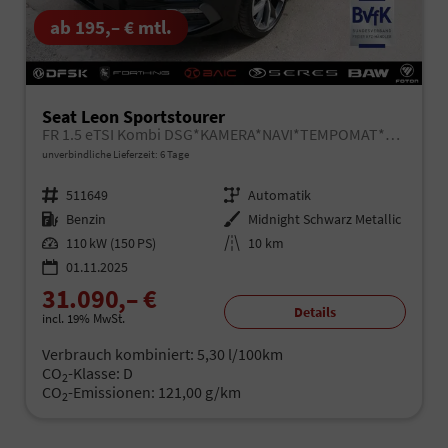
ab 195,– € mtl.
Seat Leon Sportstourer
FR 1.5 eTSI Kombi DSG*KAMERA*NAVI*TEMPOMAT*3-ZONE KILMAAUTOMATIK*VIRTUAL COCKPIT*
unverbindliche Lieferzeit:
6 Tage
Fahrzeugnr.
511649
Getriebe
Automatik
Kraftstoff
Benzin
Außenfarbe
Midnight Schwarz Metallic
Leistung
110 kW (150 PS)
Kilometerstand
10 km
01.11.2025
31.090,– €
Details
incl. 19% MwSt.
Verbrauch kombiniert:
5,30 l/100km
CO
-Klasse:
D
2
CO
-Emissionen:
121,00 g/km
2