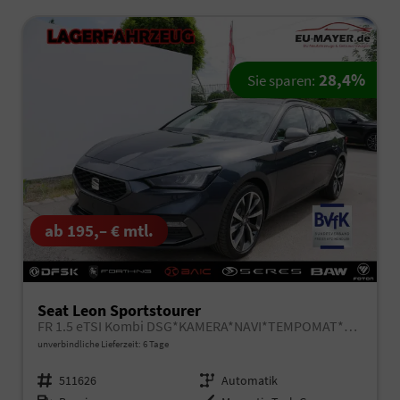
28,4%
Sie sparen:
ab 195,– € mtl.
Seat Leon Sportstourer
FR 1.5 eTSI Kombi DSG*KAMERA*NAVI*TEMPOMAT*3-ZONE KILMAAUTOMATIK*VIRTUAL COCKPIT*
unverbindliche Lieferzeit:
6 Tage
Fahrzeugnr.
511626
Getriebe
Automatik