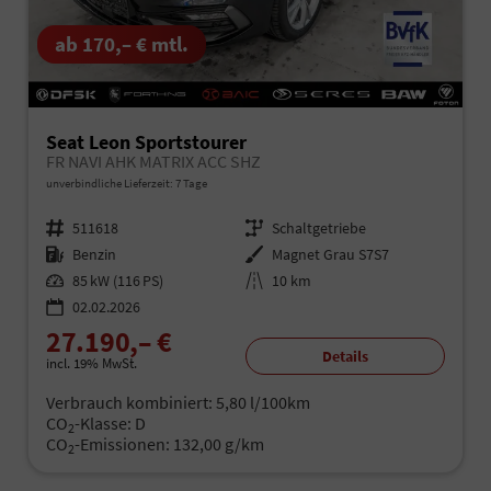
ab 170,– € mtl.
Seat Leon Sportstourer
FR NAVI AHK MATRIX ACC SHZ
unverbindliche Lieferzeit:
7 Tage
Fahrzeugnr.
511618
Getriebe
Schaltgetriebe
Kraftstoff
Benzin
Außenfarbe
Magnet Grau S7S7
Leistung
85 kW (116 PS)
Kilometerstand
10 km
02.02.2026
27.190,– €
Details
incl. 19% MwSt.
Verbrauch kombiniert:
5,80 l/100km
CO
-Klasse:
D
2
CO
-Emissionen:
132,00 g/km
2