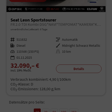
Seat Leon Sportstourer
FR 2.0 TDI Kombi DSG*NAVI*TEMPOMAT*KAMERA*KEYLESS-GO*VIRTUAL COCKPIT*
unverbindliche Lieferzeit:
6 Tage
Fahrzeugnr.
511632
Getriebe
Automatik
Kraftstoff
Diesel
Außenfarbe
Midnight Schwarz Metallic
Leistung
110 kW (150 PS)
Kilometerstand
10 km
01.11.2025
32.090,– €
Details
incl. 19% MwSt.
Verbrauch kombiniert:
4,90 l/100km
CO
-Klasse:
D
2
CO
-Emissionen:
128,00 g/km
2
Datensätze pro Seite:
10
20
50
100
250