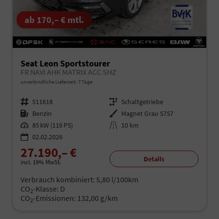
ab 170,– € mtl.
Seat Leon Sportstourer
FR NAVI AHK MATRIX ACC SHZ
unverbindliche Lieferzeit:
7 Tage
Fahrzeugnr.
511618
Getriebe
Schaltgetriebe
Kraftstoff
Benzin
Außenfarbe
Magnet Grau S7S7
Leistung
85 kW (116 PS)
Kilometerstand
10 km
02.02.2026
27.190,– €
Details
incl. 19% MwSt.
Verbrauch kombiniert:
5,80 l/100km
CO
-Klasse:
D
2
CO
-Emissionen:
132,00 g/km
2