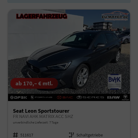
ab 170,– € mtl.
Seat Leon Sportstourer
FR NAVI AHK MATRIX ACC SHZ
unverbindliche Lieferzeit:
7 Tage
Fahrzeugnr.
511617
Getriebe
Schaltgetriebe