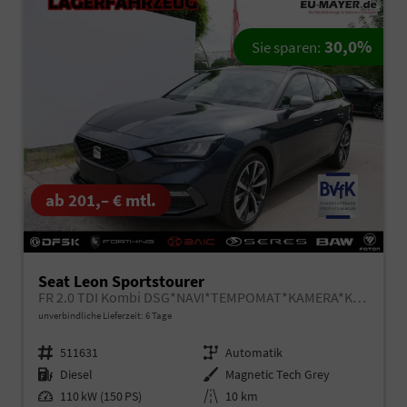
30,0%
Sie sparen:
ab 201,– € mtl.
Seat Leon Sportstourer
FR 2.0 TDI Kombi DSG*NAVI*TEMPOMAT*KAMERA*KEYLESS-GO*VIRTUAL COCKPIT*
unverbindliche Lieferzeit:
6 Tage
Fahrzeugnr.
511631
Getriebe
Automatik
Kraftstoff
Diesel
Außenfarbe
Magnetic Tech Grey
Leistung
110 kW (150 PS)
Kilometerstand
10 km