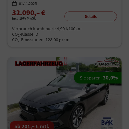
01.11.2025
32.090,– €
Details
incl. 19% MwSt.
Verbrauch kombiniert:
4,90 l/100km
CO
-Klasse:
D
2
CO
-Emissionen:
128,00 g/km
2
30,0%
Sie sparen:
ab 201,– € mtl.