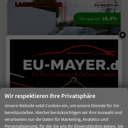
28,4%
Sie sparen:
ab 195,– € mtl.
Seat Leon Sportstourer
Wir respektieren Ihre Privatsphäre
FR 1.5 eTSI Kombi DSG*KAMERA*NAVI*TEMPOMAT*3-ZONE KILMAAUTOMATIK*VIRTUAL COCKPIT*
unverbindliche Lieferzeit:
6 Tage
Unsere Website setzt Cookies ein, um unsere Dienste für Sie
bereitzustellen. Hierbei berücksichtigen wir Ihre Auswahl und
Fahrzeugnr.
513552
Getriebe
Automatik
verarbeiten nur die Daten für Marketing, Analytics und
Kraftstoff
Benzin
Außenfarbe
Saphir Blau Metallic
Personalisierung, für die Sie uns Ihr Einverständnis geben. Sie