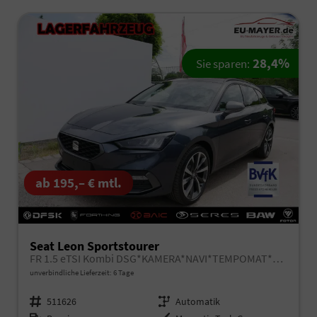
28,4%
Sie sparen:
ab 195,– € mtl.
Seat Leon Sportstourer
FR 1.5 eTSI Kombi DSG*KAMERA*NAVI*TEMPOMAT*3-ZONE KILMAAUTOMATIK*VIRTUAL COCKPIT*
unverbindliche Lieferzeit:
6 Tage
Fahrzeugnr.
511626
Getriebe
Automatik