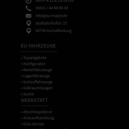
Mo-Fr 8-12 & 13-18 Uhr
06021 / 44 88 99-19
info@eu-mayer.de
Südbahnhofstr. 17
63739 Aschaffenburg
EU-FAHRZEUGE
» Topangebote
» Konfigurator
» Bestellfahrzeuge
» Lagerfahrzeuge
» Vorlauffahrzeuge
» Gebrauchtwagen
» Suche
WERKSTATT
» Abschleppdienst
» Autoaufbereitung
» Glas-Service