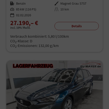
Kraftstoff
Benzin
Außenfarbe
Magnet Grau S7S7
Leistung
85 kW (116 PS)
Kilometerstand
10 km
02.02.2026
27.190,– €
Details
incl. 19% MwSt.
Verbrauch kombiniert:
5,80 l/100km
CO
-Klasse:
D
2
CO
-Emissionen:
132,00 g/km
2