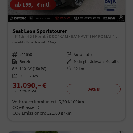
ab 195,– € mtl.
Seat Leon Sportstourer
FR 1.5 eTSI Kombi DSG*KAMERA*NAVI*TEMPOMAT*3-ZONE KILMAAUTOMATIK*VIRTUAL COCKPIT*
unverbindliche Lieferzeit:
6 Tage
Fahrzeugnr.
511658
Getriebe
Automatik
Kraftstoff
Benzin
Außenfarbe
Midnight Schwarz Metallic
Leistung
110 kW (150 PS)
Kilometerstand
10 km
01.11.2025
31.090,– €
Details
incl. 19% MwSt.
Verbrauch kombiniert:
5,30 l/100km
CO
-Klasse:
D
2
CO
-Emissionen:
121,00 g/km
2