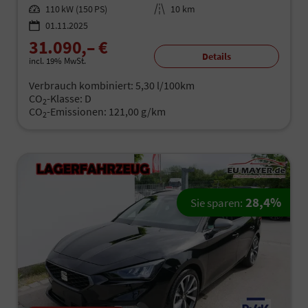
Leistung
110 kW (150 PS)
Kilometerstand
10 km
01.11.2025
31.090,– €
Details
incl. 19% MwSt.
Verbrauch kombiniert:
5,30 l/100km
CO
-Klasse:
D
2
CO
-Emissionen:
121,00 g/km
2
28,4%
Sie sparen: