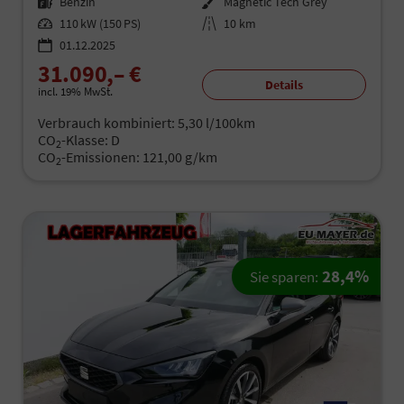
Kraftstoff
Benzin
Außenfarbe
Magnetic Tech Grey
Leistung
110 kW (150 PS)
Kilometerstand
10 km
01.12.2025
31.090,– €
Details
incl. 19% MwSt.
Verbrauch kombiniert:
5,30 l/100km
CO
-Klasse:
D
2
CO
-Emissionen:
121,00 g/km
2
28,4%
Sie sparen: