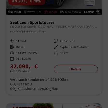
ab 201,– € mtl.
Seat Leon Sportstourer
FR 2.0 TDI Kombi DSG*NAVI*TEMPOMAT*KAMERA*KEYLESS-GO*VIRTUAL COCKPIT*
unverbindliche Lieferzeit:
6 Tage
Fahrzeugnr.
511624
Getriebe
Automatik
Kraftstoff
Diesel
Außenfarbe
Saphir Blau Metallic
Leistung
110 kW (150 PS)
Kilometerstand
10 km
01.11.2025
32.090,– €
Details
incl. 19% MwSt.
Verbrauch kombiniert:
4,90 l/100km
CO
-Klasse:
D
2
CO
-Emissionen:
128,00 g/km
2