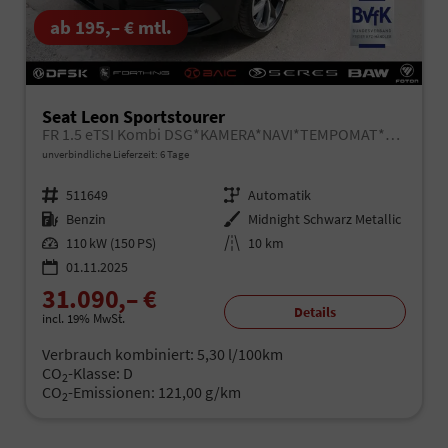
ab 195,– € mtl.
Seat Leon Sportstourer
FR 1.5 eTSI Kombi DSG*KAMERA*NAVI*TEMPOMAT*3-ZONE KILMAAUTOMATIK*VIRTUAL COCKPIT*
unverbindliche Lieferzeit:
6 Tage
Fahrzeugnr.
511649
Getriebe
Automatik
Kraftstoff
Benzin
Außenfarbe
Midnight Schwarz Metallic
Leistung
110 kW (150 PS)
Kilometerstand
10 km
01.11.2025
31.090,– €
Details
incl. 19% MwSt.
Verbrauch kombiniert:
5,30 l/100km
CO
-Klasse:
D
2
CO
-Emissionen:
121,00 g/km
2