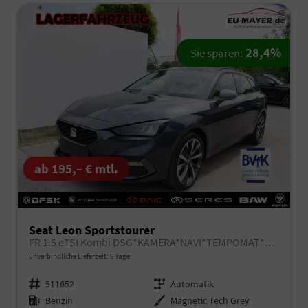
28,4%
Sie sparen:
ab 195,– € mtl.
Seat Leon Sportstourer
FR 1.5 eTSI Kombi DSG*KAMERA*NAVI*TEMPOMAT*3-ZONE KILMAAUTOMATIK*VIRTUAL COCKPIT*
unverbindliche Lieferzeit:
6 Tage
Fahrzeugnr.
511652
Getriebe
Automatik
Kraftstoff
Benzin
Außenfarbe
Magnetic Tech Grey