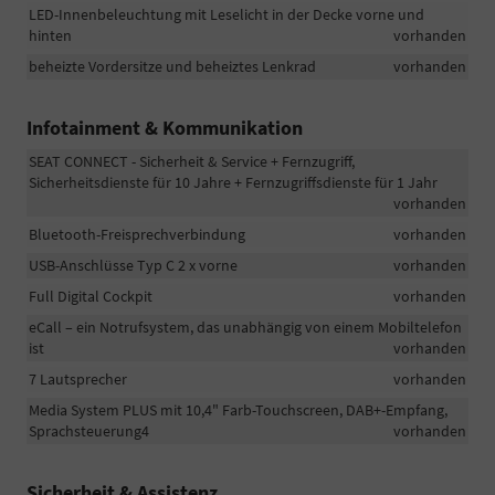
LED-Innenbeleuchtung mit Leselicht in der Decke vorne und
hinten
vorhanden
beheizte Vordersitze und beheiztes Lenkrad
vorhanden
Infotainment & Kommunikation
SEAT CONNECT - Sicherheit & Service + Fernzugriff,
Sicherheitsdienste für 10 Jahre + Fernzugriffsdienste für 1 Jahr
vorhanden
Bluetooth-Freisprechverbindung
vorhanden
USB-Anschlüsse Typ C 2 x vorne
vorhanden
Full Digital Cockpit
vorhanden
eCall – ein Notrufsystem, das unabhängig von einem Mobiltelefon
ist
vorhanden
7 Lautsprecher
vorhanden
Media System PLUS mit 10,4" Farb-Touchscreen, DAB+-Empfang,
Sprachsteuerung4
vorhanden
Sicherheit & Assistenz