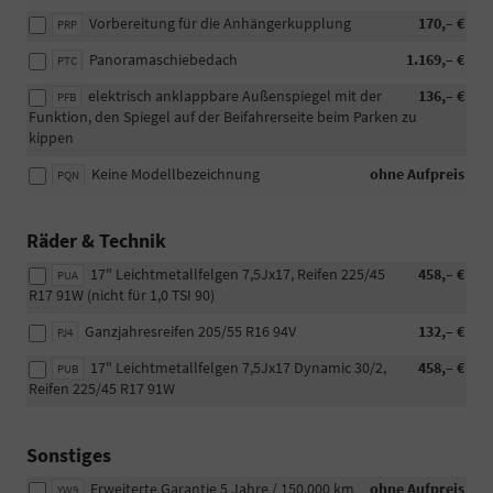
Vorbereitung für die Anhängerkupplung
170,– €
PRP
Panoramaschiebedach
1.169,– €
PTC
elektrisch anklappbare Außenspiegel mit der
136,– €
PFB
Funktion, den Spiegel auf der Beifahrerseite beim Parken zu
kippen
Keine Modellbezeichnung
ohne Aufpreis
PQN
Räder & Technik
17" Leichtmetallfelgen 7,5Jx17, Reifen 225/45
458,– €
PUA
R17 91W (nicht für 1,0 TSI 90)
Ganzjahresreifen 205/55 R16 94V
132,– €
PJ4
17" Leichtmetallfelgen 7,5Jx17 Dynamic 30/2,
458,– €
PUB
Reifen 225/45 R17 91W
Sonstiges
Erweiterte Garantie 5 Jahre / 150.000 km
ohne Aufpreis
YW9