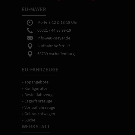
an
Ihrem
EU-MAYER
Fahrzeug.
-
Mo-Fr 8-12 & 13-18 Uhr
Sie
06021 / 44 88 99-19
erhalten
bei
info@eu-mayer.de
Abholung
Südbahnhofstr. 17
in
63739 Aschaffenburg
Aschaffenburg
eine
ausführliche
EU-FAHRZEUGE
Fahrzeugeinweisung
sowie
» Topangebote
Hilfe
bei
» Konfigurator
gewünschten
» Bestellfahrzeuge
Einstellungen
» Lagerfahrzeuge
der
» Vorlauffahrzeuge
Fahrzeugtechnik.
» Gebrauchtwagen
» Suche
WERKSTATT