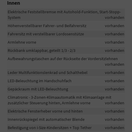
Innen
Elektrische Feststellbremse mit Autohold-Funktion, Start-Stopp-
System
vorhanden
Höhenverstellbarer Fahrer- und Beifahrersitz
vorhanden
Fahrersitz mit verstellbarer Lordosenstütze
vorhanden
Armlehne vorne
vorhanden
Rückbank umklappbar, geteilt 1/3 - 2/3
vorhanden
Aufbewahrungstaschen auf der Rückseite der Vordersitzlehnen
vorhanden
Leder Multifunktionslenkrad und Schalthebel
vorhanden
LED-Beleuchtung im Handschuhfach
vorhanden
Gepäckraum mit LED-Beleuchtung
vorhanden
Climatronic - 3-Zonen-Klimaautomatik mit Klimaanlage mit
zusätzlicher Steuerung hinten, Armlehne vorne
vorhanden
Elektrische Fensterheber vorne und hinten
vorhanden
Innenrückspiegel mit automatischer Blende
vorhanden
Befestigung von i-Size-Kindersitzen + Top Tether
vorhanden