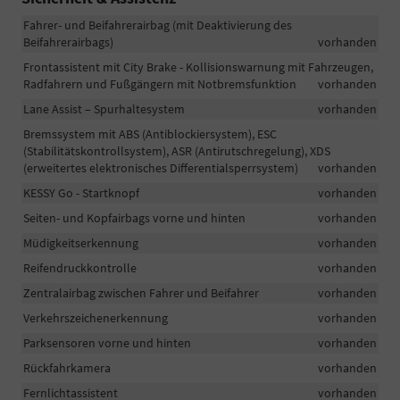
Fahrer- und Beifahrerairbag (mit Deaktivierung des
Beifahrerairbags)
vorhanden
Frontassistent mit City Brake - Kollisionswarnung mit Fahrzeugen,
Radfahrern und Fußgängern mit Notbremsfunktion
vorhanden
Lane Assist – Spurhaltesystem
vorhanden
Bremssystem mit ABS (Antiblockiersystem), ESC
(Stabilitätskontrollsystem), ASR (Antirutschregelung), XDS
(erweitertes elektronisches Differentialsperrsystem)
vorhanden
KESSY Go - Startknopf
vorhanden
Seiten- und Kopfairbags vorne und hinten
vorhanden
Müdigkeitserkennung
vorhanden
Reifendruckkontrolle
vorhanden
Zentralairbag zwischen Fahrer und Beifahrer
vorhanden
Verkehrszeichenerkennung
vorhanden
Parksensoren vorne und hinten
vorhanden
Rückfahrkamera
vorhanden
Fernlichtassistent
vorhanden