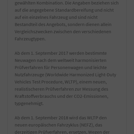
gewählten Kombination. Die Angaben beziehen sich
Wachs-
dazu
und
auf die angegebene Standardbereifung und nicht
am
Kleberückstände
besten
auf ein einzelnes Fahrzeug und sind nicht
entfernt.
bei
Bestandteil des Angebots, sondern dienen allein
Zuzüglich
Ihrer
Vergleichszwecken zwischen den verschiedenen
einer
örtlichen
Innenreinigung
Zulassungsbehörde.
Fahrzeugtypen.
und
Die
Entfernung
Bestätigung
Ab dem 1. September 2017 werden bestimmte
von
wird
Neuwagen nach dem weltweit harmonisierten
z.T.
durch
schwer
einen
Prüfverfahren für Personenwagen und leichte
entfernbaren
TÜV-
Nutzfahrzeuge (Worldwide Harmonized Light-Duty
produktionsseitigen
Angestellten
Vehicles Test Procedure, WLTP), einem neuen,
Rückständen.
Gutachter
realistischeren Prüfverfahren zur Messung des
Es
durchgeführt.
werden
Kraftstoffverbrauchs und der CO2-Emissionen,
nur
typgenehmigt.
hochwertige
Reiniger
verwendet
Ab dem 1. September 2018 wird das WLTP den
und
neuen europäischen Fahrzyklus (NEFZ), das
natürlich
derzeitigen Prüfverfahren, ersetzen, Wegen der