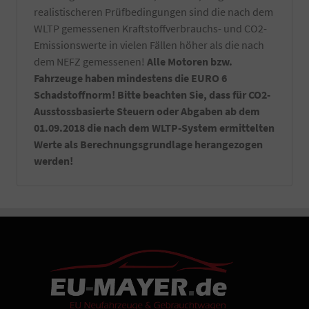
nur
realistischeren Prüfbedingungen sind die nach dem
von
Hand
WLTP gemessenen Kraftstoffverbrauchs- und CO2-
gewaschen.
Emissionswerte in vielen Fällen höher als die nach
Die
dem NEFZ gemessenen!
Alle Motoren bzw.
Reinigung
Fahrzeuge haben mindestens die EURO 6
erfolgt
kurz
Schadstoffnorm! Bitte beachten Sie, dass für CO2-
vor
Ausstossbasierte Steuern oder Abgaben ab dem
Fahrzeugabholung
01.09.2018 die nach dem WLTP-System ermittelten
bzw.
Werte als Berechnungsgrundlage herangezogen
Fahrzeugübergabe.
-
werden!
Notfallset
(
Verbandsmaterial,
Warndreieck,
Maske,
Warnweste)
-
Ein
Satz
Kennzeichenverstärker
montiert