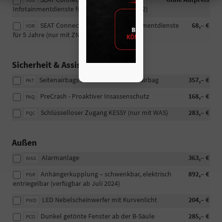
YOS
Infotainmentdienste für 3 Jahre (nur mit ZN2)
SEAT Connect Plus Online-Infotainmentdienste
68,– €
YOR
für 5 Jahre (nur mit ZN2)
Sicherheit & Assistenz
Seitenairbags hinten + Fahrer-Knieairbag
357,– €
PA7
PreCrash - Proaktiver Insassenschutz
168,– €
PAQ
Schlüsselloser Zugang KESSY (nur mit WAS)
283,– €
PQC
Außen
Alarmanlage
363,– €
WAS
Anhängerkupplung – schwenkbar, elektrisch
892,– €
PGR
entriegelbar (verfügbar ab Juli 2024)
LED Nebelscheinwerfer mit Kurvenlicht
204,– €
PWD
Dunkel getönte Fenster ab der B-Säule
285,– €
PCO