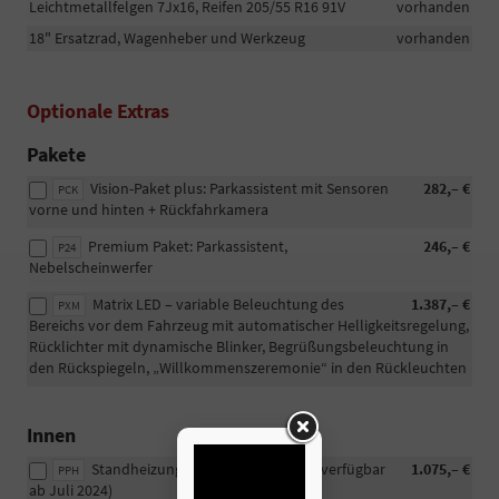
Leichtmetallfelgen 7Jx16, Reifen 205/55 R16 91V
vorhanden
18" Ersatzrad, Wagenheber und Werkzeug
vorhanden
Optionale Extras
Pakete
Vision-Paket plus: Parkassistent mit Sensoren
282,– €
PCK
vorne und hinten + Rückfahrkamera
Premium Paket: Parkassistent,
246,– €
P24
Nebelscheinwerfer
Matrix LED – variable Beleuchtung des
1.387,– €
PXM
Bereichs vor dem Fahrzeug mit automatischer Helligkeitsregelung,
Rücklichter mit dynamische Blinker, Begrüßungsbeleuchtung in
den Rückspiegeln, „Willkommenszeremonie“ in den Rückleuchten
Innen
Standheizung mit Fernbedienung (verfügbar
1.075,– €
PPH
ab Juli 2024)