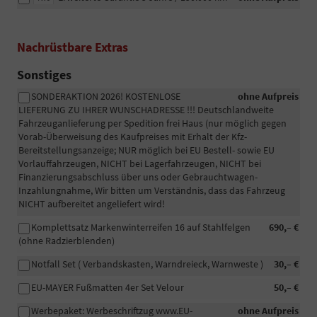
Nachrüstbare Extras
Sonstiges
SONDERAKTION 2026! KOSTENLOSE
ohne Aufpreis
LIEFERUNG ZU IHRER WUNSCHADRESSE !!! Deutschlandweite
Fahrzeuganlieferung per Spedition frei Haus (nur möglich gegen
Vorab-Überweisung des Kaufpreises mit Erhalt der Kfz-
Bereitstellungsanzeige; NUR möglich bei EU Bestell- sowie EU
Vorlauffahrzeugen, NICHT bei Lagerfahrzeugen, NICHT bei
Finanzierungsabschluss über uns oder Gebrauchtwagen-
Inzahlungnahme, Wir bitten um Verständnis, dass das Fahrzeug
NICHT aufbereitet angeliefert wird!
Komplettsatz Markenwinterreifen 16 auf Stahlfelgen
690,– €
(ohne Radzierblenden)
Notfall Set ( Verbandskasten, Warndreieck, Warnweste )
30,– €
EU-MAYER Fußmatten 4er Set Velour
50,– €
Werbepaket: Werbeschriftzug www.EU-
ohne Aufpreis