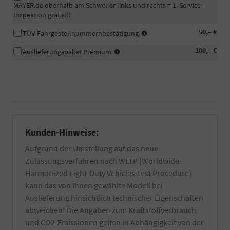
MAYER.de oberhalb am Schweller links und rechts = 1. Service-
Inspektion gratis!!!
In
50,– €
TÜV-Fahrgestellnummernbestätigung
manchen
-
100,– €
Fällen
Auslieferungspaket Premium
Fahrzeugaufbereitung
wird
Premium:
eine
Das
beglaubigte
Fahrzeug
Bestätigung
wird
der
professionell
Fahrgestellnummer
in
Ihres
unserem
PKW
Kunden-Hinweise:
eigenen
für
Aufgrund der Umstellung auf das neue
Betrieb
die
zusätzlich
Zulassung
Zulassungsverfahren nach WLTP (Worldwide
per
eines
Harmonized Light-Duty Vehicles Test Procedure)
Hand
EU-
kann das von Ihnen gewählte Modell bei
gewaschen
Fahrzeuges
und
Auslieferung hinsichtlich technischer Eigenschaften
benötigt.
falls
Informieren
abweichen! Die Angaben zum Kraftstoffverbrauch
vorhanden
Sie
und CO2-Emissionen gelten in Abhängigkeit von der
von
sich