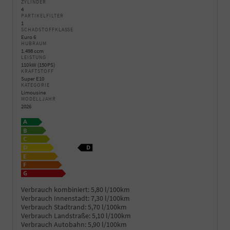
ZYLINDER
4
PARTIKELFILTER
1
SCHADSTOFFKLASSE
Euro 6
HUBRAUM
1.498 ccm
LEISTUNG
110 kW (150 PS)
KRAFTSTOFF
Super E10
KATEGORIE
Limousine
MODELLJAHR
2026
Verbrauch kombiniert:
5,80 l/100km
Verbrauch Innenstadt:
7,30 l/100km
Verbrauch Stadtrand:
5,70 l/100km
Verbrauch Landstraße:
5,10 l/100km
Verbrauch Autobahn:
5,90 l/100km