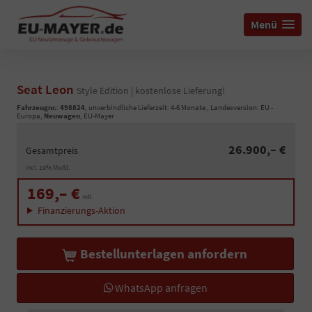
Menü
Seat Leon
Style Edition | kostenlose Lieferung!
Fahrzeugnr.
:
498824
, unverbindliche Lieferzeit: 4-6 Monate , Landesversion: EU -
Europa,
Neuwagen
, EU-Mayer
26.900,– €
Gesamtpreis
incl. 19% MwSt.
169,– €
mtl.
Finanzierungs-Aktion
Bestellunterlagen anfordern
WhatsApp anfragen