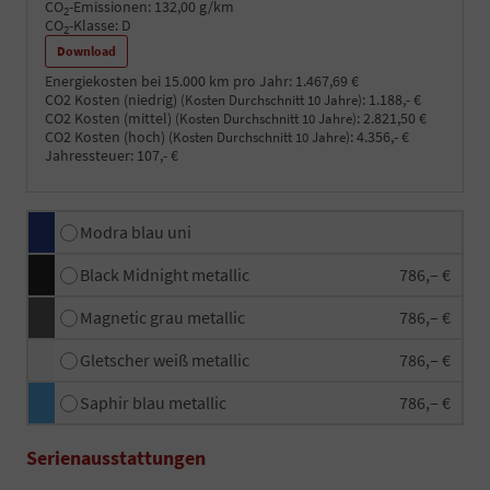
CO
-Emissionen:
132,00 g/km
2
CO
-Klasse:
D
2
Download
Energiekosten bei 15.000 km pro Jahr:
1.467,69 €
CO2 Kosten (niedrig)
:
1.188,- €
(Kosten Durchschnitt 10 Jahre)
CO2 Kosten (mittel)
:
2.821,50 €
(Kosten Durchschnitt 10 Jahre)
CO2 Kosten (hoch)
:
4.356,- €
(Kosten Durchschnitt 10 Jahre)
Jahressteuer:
107,- €
Modra blau uni
Black Midnight metallic
786,– €
Magnetic grau metallic
786,– €
Gletscher weiß metallic
786,– €
Saphir blau metallic
786,– €
Serienausstattungen