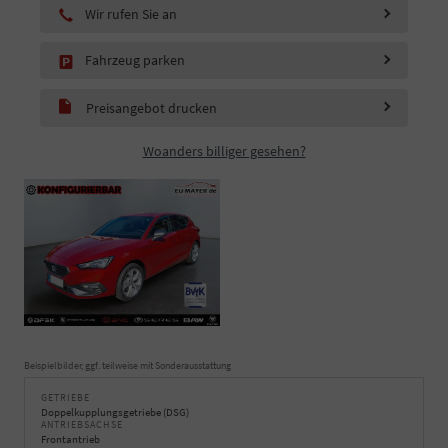
Wir rufen Sie an
Fahrzeug parken
Preisangebot drucken
Woanders billiger gesehen?
Beispielbilder, ggf. teilweise mit Sonderausstattung
GETRIEBE
Doppelkupplungsgetriebe (DSG)
ANTRIEBSACHSE
Frontantrieb