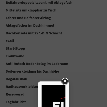
Beifahrerdoppelsitzbank mit Ablagefach
Mittelsitz umklappbar zu Tisch
Fahrer und Beifahrer Airbag
Ablagefächer im Dachhimmel
Dachkonsole mit 2x 1-DIN Schacht
eCall
Start-Stopp
Trennwand
Anti-Rutsch Bodenbelag im Laderaum
Seitenverkleidung bis Dachhöhe
Regalausbau
Radhausverkleidungen aus Kunststoff
Reserverad
Tagfahrlicht