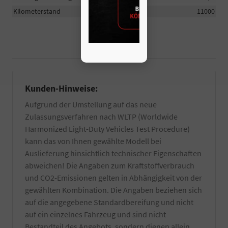
Kilometerstand
11000
Kunden-Hinweise:
Aufgrund der Umstellung auf das neue
Zulassungsverfahren nach WLTP (Worldwide
Harmonized Light-Duty Vehicles Test Procedure)
kann das von Ihnen gewählte Modell bei
Auslieferung hinsichtlich technischer Eigenschaften
abweichen! Die Angaben zum Kraftstoffverbrauch
und CO2-Emissionen gelten in Abhängigkeit von der
gewählten Kombination. Die Angaben beziehen sich
auf die angegebene Standardbereifung und nicht
auf ein einzelnes Fahrzeug und sind nicht
Bestandteil des Angebots, sondern dienen allein