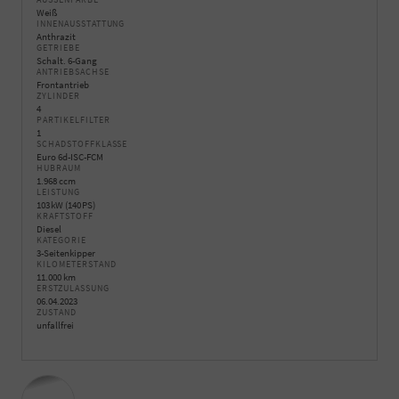
Weiß
INNENAUSSTATTUNG
Anthrazit
GETRIEBE
Schalt. 6-Gang
ANTRIEBSACHSE
Frontantrieb
ZYLINDER
4
PARTIKELFILTER
1
SCHADSTOFFKLASSE
Euro 6d-ISC-FCM
HUBRAUM
1.968 ccm
LEISTUNG
103 kW (140 PS)
KRAFTSTOFF
Diesel
KATEGORIE
3-Seitenkipper
KILOMETERSTAND
11.000 km
ERSTZULASSUNG
06.04.2023
ZUSTAND
unfallfrei