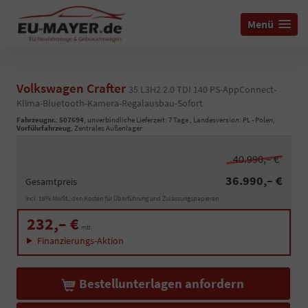
Menü
Volkswagen Crafter
35 L3H2 2.0 TDI 140 PS-AppConnect-
Klima-Bluetooth-Kamera-Regalausbau-Sofort
Fahrzeugnr.
:
507694
, unverbindliche Lieferzeit:
7 Tage
, Landesversion: PL - Polen,
Vorführfahrzeug
, Zentrales Außenlager
40.990,– €
36.990,– €
Gesamtpreis
incl. 19% MwSt., den Kosten für Überführung und Zulassungspapieren
232,– €
mtl.
Finanzierungs-Aktion
Bestellunterlagen anfordern