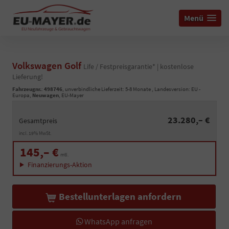
Menü
Volkswagen Golf
Life / Festpreisgarantie* | kostenlose
Lieferung!
Fahrzeugnr.
:
498746
, unverbindliche Lieferzeit: 5-8 Monate , Landesversion: EU -
Europa,
Neuwagen
, EU-Mayer
23.280,– €
Gesamtpreis
incl. 19% MwSt.
145,– €
mtl.
Finanzierungs-Aktion
Bestellunterlagen anfordern
WhatsApp anfragen