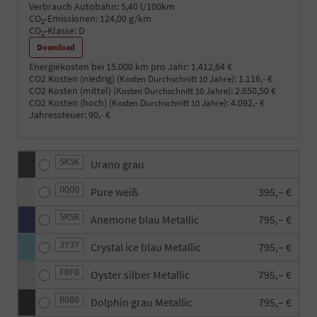
Verbrauch Autobahn:
5,40 l/100km
CO
-Emissionen:
124,00 g/km
2
CO
-Klasse:
D
2
Download
Energiekosten bei 15.000 km pro Jahr:
1.412,64 €
CO2 Kosten (niedrig)
:
1.116,- €
(Kosten Durchschnitt 10 Jahre)
CO2 Kosten (mittel)
:
2.650,50 €
(Kosten Durchschnitt 10 Jahre)
CO2 Kosten (hoch)
:
4.092,- €
(Kosten Durchschnitt 10 Jahre)
Jahressteuer:
90,- €
5K5K
Urano grau
OQOQ
Pure weiß
395,– €
5R5R
Anemone blau Metallic
795,– €
3Y3Y
Crystal ice blau Metallic
795,– €
F0F0
Oyster silber Metallic
795,– €
B0B0
Dolphin grau Metallic
795,– €