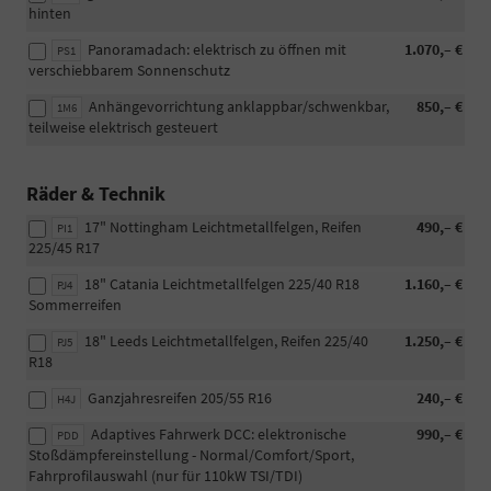
hinten
Panoramadach: elektrisch zu öffnen mit
1.070,– €
PS1
verschiebbarem Sonnenschutz
Anhängevorrichtung anklappbar/schwenkbar,
850,– €
1M6
teilweise elektrisch gesteuert
Räder & Technik
17" Nottingham Leichtmetallfelgen, Reifen
490,– €
PI1
225/45 R17
18" Catania Leichtmetallfelgen 225/40 R18
1.160,– €
PJ4
Sommerreifen
18" Leeds Leichtmetallfelgen, Reifen 225/40
1.250,– €
PJ5
R18
Ganzjahresreifen 205/55 R16
240,– €
H4J
Adaptives Fahrwerk DCC: elektronische
990,– €
PDD
Stoßdämpfereinstellung - Normal/Comfort/Sport,
Fahrprofilauswahl (nur für 110kW TSI/TDI)