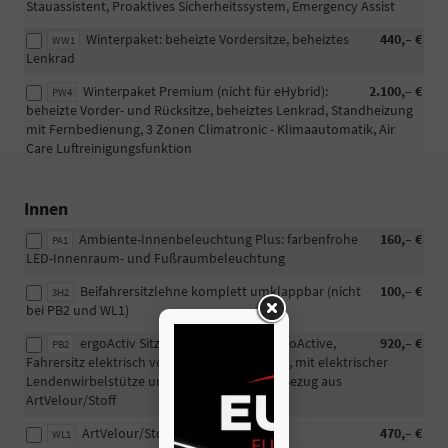
Stauassistent, Proaktives Sicherheitssystem, Emergency Assist
Winterpaket: beheizte Vordersitze, beheiztes
440,– €
WW1
Lenkrad
Winterpaket Premium (nicht für eHybrid):
2.100,– €
PW4
beheizte Vorder- und Rücksitze, beheiztes Lenkrad, Standheizung
mit Fernbedienung, 3 Zonen Climatronic - Klimaautomatik, Air
Care Luftreinigungsfunktion
Innen
Ambiente-Innenbeleuchtung Plus: farbenfrohe
160,– €
PA1
LED-Innenraum- und Fußraumbeleuchtung
Beifahrersitzlehne komplett umklappbar (nicht
100,– €
3H2
bei PB2 und WL1)
ergoActiv Sitzpaket: Vordersitze ergoActive,
920,– €
PB2
Fahrersitz elektrisch verstellbar mit Memory, mit elektrischer
Lendenwirbelstütze und Massagefunktion, Bezug aus
ArtVelour/Stoff
ArtVelour/Stoffsitze
470,– €
WL1