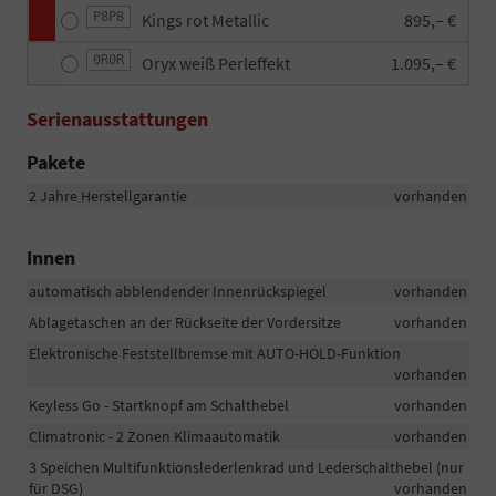
P8P8
Kings rot Metallic
895,– €
0R0R
Oryx weiß Perleffekt
1.095,– €
Serienausstattungen
Pakete
2 Jahre Herstellgarantie
vorhanden
Innen
automatisch abblendender Innenrückspiegel
vorhanden
Ablagetaschen an der Rückseite der Vordersitze
vorhanden
Elektronische Feststellbremse mit AUTO-HOLD-Funktion
vorhanden
Keyless Go - Startknopf am Schalthebel
vorhanden
Climatronic - 2 Zonen Klimaautomatik
vorhanden
3 Speichen Multifunktionslederlenkrad und Lederschalthebel (nur
für DSG)
vorhanden