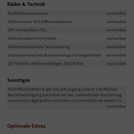
Räder & Technik
Multikollisionsbremse
vorhanden
Elektronische XDS-Differenzialsperre
vorhanden
OPF-Partikelfilter (TSI)
vorhanden
Reifendruckkontrollsystem
vorhanden
Elektromechanische Servolenkung
vorhanden
Stahlreserverad mit Bordwerkzeug und Wagenheber
vorhanden
16" Norfolk Leichtmetallfelgen 205/55 R16
vorhanden
Sonstiges
FESTPREISGARANTIE gilt erst mit Zugang unserer schriftlichen
Bestellbestätigung (nachdem wir den verbindlichen Kaufvertrag
unseres Vertragshändlers erhalten und unterzeichnet haben) !!!!
vorhanden
Optionale Extras