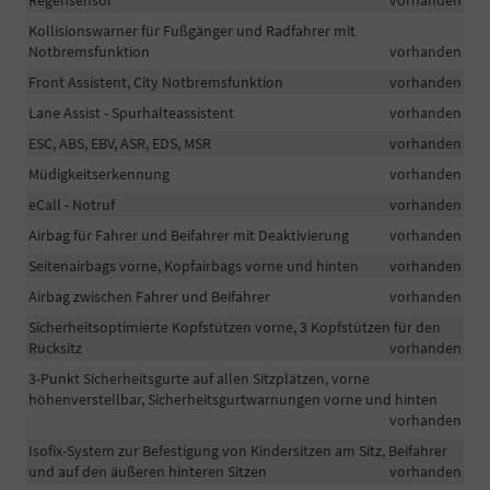
Regensensor
vorhanden
Kollisionswarner für Fußgänger und Radfahrer mit
Notbremsfunktion
vorhanden
Front Assistent, City Notbremsfunktion
vorhanden
Lane Assist - Spurhalteassistent
vorhanden
ESC, ABS, EBV, ASR, EDS, MSR
vorhanden
Müdigkeitserkennung
vorhanden
eCall - Notruf
vorhanden
Airbag für Fahrer und Beifahrer mit Deaktivierung
vorhanden
Seitenairbags vorne, Kopfairbags vorne und hinten
vorhanden
Airbag zwischen Fahrer und Beifahrer
vorhanden
Sicherheitsoptimierte Kopfstützen vorne, 3 Kopfstützen für den
Rücksitz
vorhanden
3-Punkt Sicherheitsgurte auf allen Sitzplätzen, vorne
höhenverstellbar, Sicherheitsgurtwarnungen vorne und hinten
vorhanden
Isofix-System zur Befestigung von Kindersitzen am Sitz, Beifahrer
und auf den äußeren hinteren Sitzen
vorhanden