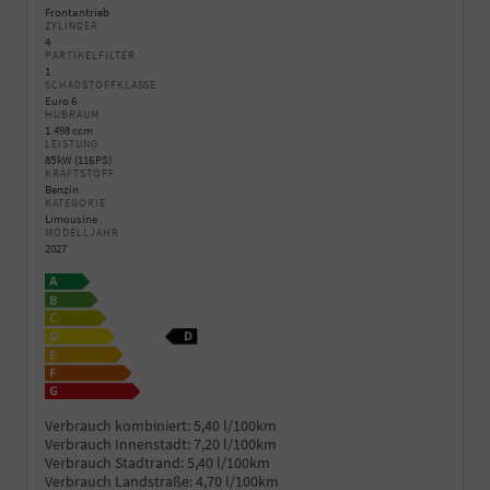
Frontantrieb
ZYLINDER
4
PARTIKELFILTER
1
SCHADSTOFFKLASSE
Euro 6
HUBRAUM
1.498 ccm
LEISTUNG
85 kW (116 PS)
KRAFTSTOFF
Benzin
KATEGORIE
Limousine
MODELLJAHR
2027
Verbrauch kombiniert:
5,40 l/100km
Verbrauch Innenstadt:
7,20 l/100km
Verbrauch Stadtrand:
5,40 l/100km
Verbrauch Landstraße:
4,70 l/100km