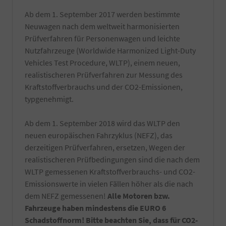
nur
hochwertige
Ab dem 1. September 2017 werden bestimmte
Reiniger
Neuwagen nach dem weltweit harmonisierten
verwendet
Prüfverfahren für Personenwagen und leichte
und
natürlich
Nutzfahrzeuge (Worldwide Harmonized Light-Duty
nur
Vehicles Test Procedure, WLTP), einem neuen,
von
realistischeren Prüfverfahren zur Messung des
Hand
Kraftstoffverbrauchs und der CO2-Emissionen,
gewaschen.
Die
typgenehmigt.
Reinigung
erfolgt
Ab dem 1. September 2018 wird das WLTP den
kurz
vor
neuen europäischen Fahrzyklus (NEFZ), das
Fahrzeugabholung
derzeitigen Prüfverfahren, ersetzen, Wegen der
bzw.
realistischeren Prüfbedingungen sind die nach dem
Fahrzeugübergabe.
WLTP gemessenen Kraftstoffverbrauchs- und CO2-
-
Notfallset
Emissionswerte in vielen Fällen höher als die nach
(
dem NEFZ gemessenen!
Alle Motoren bzw.
Verbandsmaterial,
Fahrzeuge haben mindestens die EURO 6
Warndreieck,
Schadstoffnorm! Bitte beachten Sie, dass für CO2-
Maske,