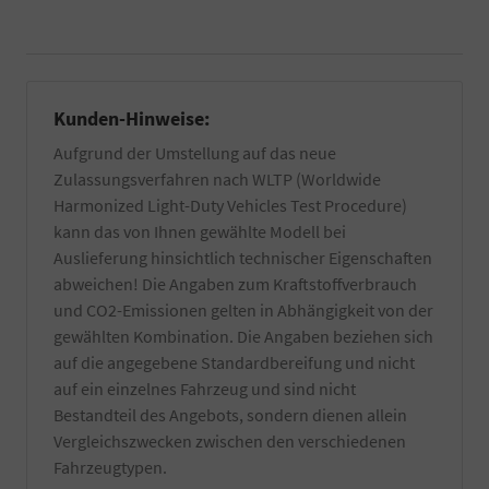
Hand
EU-
gewaschen
Fahrzeuges
und
benötigt.
falls
Informieren
vorhanden
Sie
Kunden-Hinweise:
von
sich
Wachs-
dazu
Aufgrund der Umstellung auf das neue
und
am
Zulassungsverfahren nach WLTP (Worldwide
Kleberückstände
besten
entfernt.
bei
Harmonized Light-Duty Vehicles Test Procedure)
Zuzüglich
Ihrer
kann das von Ihnen gewählte Modell bei
einer
örtlichen
Auslieferung hinsichtlich technischer Eigenschaften
Innenreinigung
Zulassungsbehörde.
und
abweichen! Die Angaben zum Kraftstoffverbrauch
Die
Entfernung
Bestätigung
und CO2-Emissionen gelten in Abhängigkeit von der
von
wird
gewählten Kombination. Die Angaben beziehen sich
z.T.
durch
auf die angegebene Standardbereifung und nicht
schwer
einen
entfernbaren
auf ein einzelnes Fahrzeug und sind nicht
TÜV-
produktionsseitigen
Angestellten
Bestandteil des Angebots, sondern dienen allein
Rückständen.
Gutachter
Vergleichszwecken zwischen den verschiedenen
Es
durchgeführt.
Fahrzeugtypen.
werden