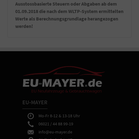
Warnweste)
Ausstossbasierte Steuern oder Abgaben ab dem
-
01.09.2018 die nach dem WLTP-System ermittelten
Ein
Werte als Berechnungsgrundlage herangezogen
Satz
werden!
Kennzeichenverstärker
montiert
an
Ihrem
Fahrzeug.
-
Sie
erhalten
bei
Abholung
in
Aschaffenburg
eine
EU-MAYER
ausführliche
Fahrzeugeinweisung
sowie
Mo-Fr 8-12 & 13-18 Uhr
Hilfe
06021 / 44 88 99-19
bei
info@eu-mayer.de
gewünschten
Einstellungen