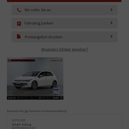
Wir rufen Sie an
Fahrzeug parken
Preisangebot drucken
Woanders billiger gesehen?
Beispielbilder, ggf. teilweise mit Sonderausstattung
GETRIEBE
Schalt. 6-Gang
ANTRIEBSACHSE