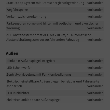
Start-Stopp-System mit Bremsenergierückgewinnung
vorhanden
Wegfahrsperre
vorhanden
Verkehrszeichenerkennung
vorhanden
Parksensoren vorne und hinten mit optischem und akustischer
Warnung
vorhanden
ACC Abstandstempomat ACC bis 210 km/h - automatische
Abstandshaltung zum vorausfahrenden Fahrzeug
vorhanden
Außen
Blinker in Außenspiegel integriert
vorhanden
LED Scheinwerfer
vorhanden
Zentralverriegelung mit Funkfernbedienung
vorhanden
Elektrisch einstellbare Außenspiegel, beheizbar und Fahrerseite
asphärisch
vorhanden
LED Rücklichter
vorhanden
elektrisch anklappbare Außenspiegel
vorhanden