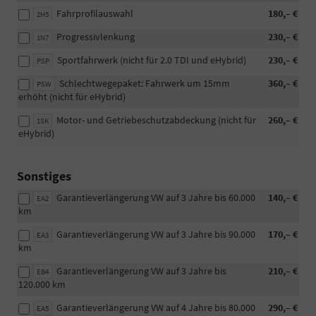
Fahrprofilauswahl
180,– €
2H5
Progressivlenkung
230,– €
1N7
Sportfahrwerk (nicht für 2.0 TDI und eHybrid)
230,– €
PSP
Schlechtwegepaket: Fahrwerk um 15mm
360,– €
PSW
erhöht (nicht für eHybrid)
Motor- und Getriebeschutzabdeckung (nicht für
260,– €
1SK
eHybrid)
Sonstiges
Garantieverlängerung VW auf 3 Jahre bis 60.000
140,– €
EA2
km
Garantieverlängerung VW auf 3 Jahre bis 90.000
170,– €
EA3
km
Garantieverlängerung VW auf 3 Jahre bis
210,– €
EB4
120.000 km
Garantieverlängerung VW auf 4 Jahre bis 80.000
290,– €
EA5