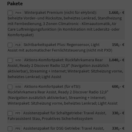
Pakete
Winterpaket Premium (nicht für eHybrid):
1.660,– €
PW4
beheizte Vorder- und Rücksitze, beheiztes Lenkrad, Standheizung
mit Fernbedienung, 3 Zonen Climatronic - Klimaautomatik, Air
Care Luftreinigungsfunktion (in Kombination mit Ledersitz- oder
Komfortpaket)
Sichtbarkeitspaket Plus: Regensensor, Light
150,– €
PLB
Assist mit automatischer Fernlichtsteuerung (nicht mit PXD)
Aktions-Komfortpaket: Rückfahrkamera Rear
1.040,– €
W50
Assist, Ready 2 Discover Radio 12,9" (Navigation zusätzlich
aktivierbar), Streaming + Internet; Winterpaket: Sitzheizung vorne,
beheiztes Lenkrad; Light Assist
Aktions-Komfortpaket (für eTSI):
600,– €
W50
Rückfahrkamera Rear Assist, Ready 2 Discover Radio 12,9"
(Navigation zusätzlich aktivierbar), Streaming + Internet;
Winterpaket: Sitzheizung vorne, beheiztes Lenkrad; Light Assist
Assistenzpaket für Schaltgetriebe: Travel Assist,
330,– €
PF5
Fahrassistent Stau, Proaktives Sicherheitssystem
Assistenzpaket für DSG Getriebe: Travel Assist,
330,– €
PF6