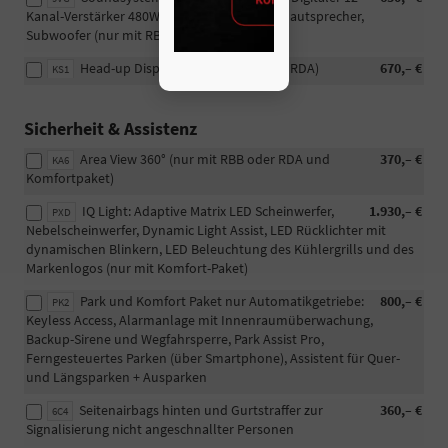
Kanal-Verstärker 480W, 8+1 Front- und Hecklautsprecher,
Subwoofer (nur mit RBB oder RDA)
Head-up Display (nur mit RBB oder RDA)
670,– €
KS1
Sicherheit & Assistenz
Area View 360° (nur mit RBB oder RDA und
370,– €
KA6
Komfortpaket)
IQ Light: Adaptive Matrix LED Scheinwerfer,
1.930,– €
PXD
Nebelscheinwerfer, Dynamic Light Assist, LED Rücklichter mit
dynamischen Blinkern, LED Beleuchtung des Kühlergrills und des
Markenlogos (nur mit Komfort-Paket)
Park und Komfort Paket nur Automatikgetriebe:
800,– €
PK2
Keyless Access, Alarmanlage mit Innenraumüberwachung,
Backup-Sirene und Wegfahrsperre, Park Assist Pro,
Ferngesteuertes Parken (über Smartphone), Assistent für Quer-
und Längsparken + Ausparken
Seitenairbags hinten und Gurtstraffer zur
360,– €
6C4
Signalisierung nicht angeschnallter Personen