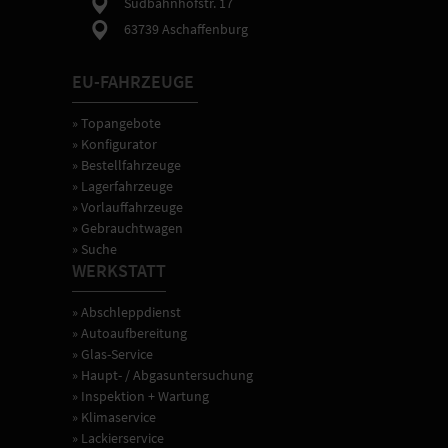
Südbahnhofstr. 17
der
63739 Aschaffenburg
Fahrzeugtechnik.
EU-FAHRZEUGE
» Topangebote
» Konfigurator
» Bestellfahrzeuge
» Lagerfahrzeuge
» Vorlauffahrzeuge
» Gebrauchtwagen
» Suche
WERKSTATT
» Abschleppdienst
» Autoaufbereitung
» Glas-Service
» Haupt- / Abgasuntersuchung
» Inspektion + Wartung
» Klimaservice
» Lackierservice