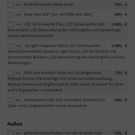
Rückfahrkamera Rear Assist
310,– €
KA2
Area View 360° (nur mit RBB oder RDA)
680,– €
KA6
LED Scheinwerfer Plus: LED Scheinwerfer mit
1.080,– €
PXA
Kurvenlicht, LED Beleuchtung des Kühlergrills und Markenlogo
vorne, Nebelscheinwerfer
IQ Light: Adaptive Matrix LED Scheinwerfer,
2.080,– €
PXD
Nebelscheinwerfer, Dynamic Light Assist, LED Rücklichter mit
dynamischen Blinkern, LED Beleuchtung des Kühlergrills und des
Markenlogos
Park und Komfort Paket nur Schaltgetriebe:
720,– €
PK1
Keyless Access, Alarmanlage mit Innenraumüberwachung,
Backup-Sirene und Wegfahrsperre, Park Assist, Assistent für Quer-
und Längsparken + Ausparken
Parkassistent (für DSG-Getriebe): Assistent für
240,– €
8A2
Quer- und Längseinparken sowie Ausparken
Außen
getönte Heckscheiben von der B-Säule nach
290,– €
4KF