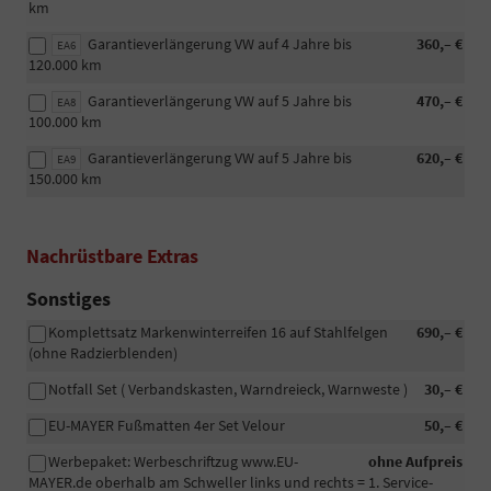
km
Garantieverlängerung VW auf 4 Jahre bis
360,– €
EA6
120.000 km
Garantieverlängerung VW auf 5 Jahre bis
470,– €
EA8
100.000 km
Garantieverlängerung VW auf 5 Jahre bis
620,– €
EA9
150.000 km
Nachrüstbare Extras
Sonstiges
Komplettsatz Markenwinterreifen 16 auf Stahlfelgen
690,– €
(ohne Radzierblenden)
Notfall Set ( Verbandskasten, Warndreieck, Warnweste )
30,– €
EU-MAYER Fußmatten 4er Set Velour
50,– €
Werbepaket: Werbeschriftzug www.EU-
ohne Aufpreis
MAYER.de oberhalb am Schweller links und rechts = 1. Service-