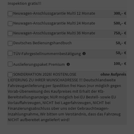
Inspektion gratis!!!
Neuwagen-Anschlussgarantie Multi 12 Monate
300,– €
Neuwagen-Anschlussgarantie Multi 24 Monate
500,– €
Neuwagen-Anschlussgarantie Multi 36 Monate
750,– €
Deutsches Bedienungshandbuch
50,– €
In
50,– €
TÜV-Fahrgestellnummernbestätigung
manchen
-
100,– €
Fällen
Auslieferungspaket Premium
Fahrzeugaufbereitung
wird
SONDERAKTION 2026! KOSTENLOSE
ohne Aufpreis
Premium:
eine
LIEFERUNG ZU IHRER WUNSCHADRESSE !!! Deutschlandweite
Das
beglaubigte
Fahrzeuganlieferung per Spedition frei Haus (nur möglich gegen
Fahrzeug
Bestätigung
Vorab-Überweisung des Kaufpreises mit Erhalt der Kfz-
wird
der
Bereitstellungsanzeige; NUR möglich bei EU Bestell- sowie EU
professionell
Fahrgestellnummer
Vorlauffahrzeugen, NICHT bei Lagerfahrzeugen, NICHT bei
in
Ihres
Finanzierungsabschluss über uns oder Gebrauchtwagen-
unserem
PKW
Inzahlungnahme, Wir bitten um Verständnis, dass das Fahrzeug
eigenen
für
NICHT aufbereitet angeliefert wird!
Betrieb
die
zusätzlich
Zulassung
per
eines