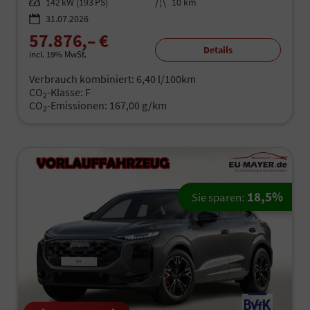
Leistung
142 kW (193 PS)
Kilometerstand
10 km
31.07.2026
57.876,– €
Details
incl. 19% MwSt.
Verbrauch kombiniert:
6,40 l/100km
CO
-Klasse:
F
2
CO
-Emissionen:
167,00 g/km
2
18,5%
Sie sparen: