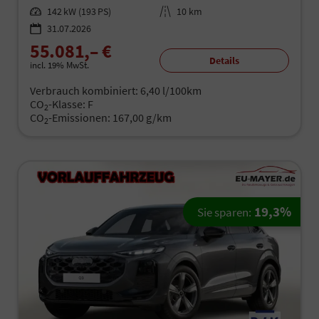
Leistung
142 kW (193 PS)
Kilometerstand
10 km
31.07.2026
55.081,– €
Details
incl. 19% MwSt.
Verbrauch kombiniert:
6,40 l/100km
CO
-Klasse:
F
2
CO
-Emissionen:
167,00 g/km
2
19,3%
Sie sparen: