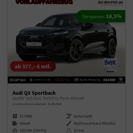
18,5%
Sie sparen:
ab 377,– € mtl.
Audi Q3 Sportback
quattr 2xS line TechPro Pano KlimaP
unverbindliche Lieferzeit:
22.09.2026
Fahrzeugnr.
517488
Getriebe
Automatik
Kraftstoff
Diesel
Außenfarbe
Mythosschwarz Metallic
Leistung
142 kW (193 PS)
Kilometerstand
10 km