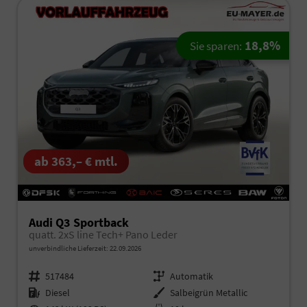
18,8%
Sie sparen:
ab 363,– € mtl.
Audi Q3 Sportback
quatt. 2xS line Tech+ Pano Leder
unverbindliche Lieferzeit:
22.09.2026
Fahrzeugnr.
517484
Getriebe
Automatik
Kraftstoff
Diesel
Außenfarbe
Salbeigrün Metallic