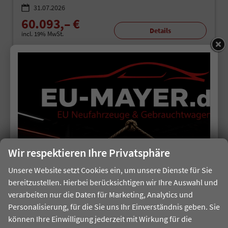
31.07.2026
60.093,– €
Details
incl. 19% MwSt.
Verbrauch kombiniert:
6,40 l/100km
CO
-Klasse:
F
2
CO
-Emissionen:
167,00 g/km
2
Datensätze pro Seite:
10
20
50
100
250
Seiten:
Wir respektieren Ihre Privatsphäre
1
2
3
4
5
Unsere Website setzt Cookies ein, um unsere Dienste für Sie
bereitzustellen. Hierbei berücksichtigen wir Ihre Auswahl und
verarbeiten nur die Daten für Marketing, Analytics und
Anmelden
Personalisierung, für die Sie uns Ihr Einverständnis geben. Sie
können Ihre Einwilligung jederzeit mit Wirkung für die
Schnellsuche