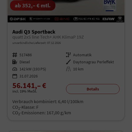
ab 352,– € mtl.
Audi Q3 Sportback
quatt 2xS line Tech+ AHK KlimaP 19Z
unverbindliche Lieferzeit:
07.12.2026
Fahrzeugnr.
517486
Getriebe
Automatik
Kraftstoff
Diesel
Außenfarbe
Daytonagrau Perleffekt
Leistung
142 kW (193 PS)
Kilometerstand
10 km
31.07.2026
56.141,– €
Details
incl. 19% MwSt.
Verbrauch kombiniert:
6,40 l/100km
CO
-Klasse:
F
2
CO
-Emissionen:
167,00 g/km
2