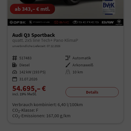
ab 343,– € mtl.
Audi Q3 Sportback
quatt. 2xS line Tech+ Pano KlimaP
unverbindliche Lieferzeit:
07.12.2026
Fahrzeugnr.
517483
Getriebe
Automatik
Kraftstoff
Diesel
Außenfarbe
Arkonaweiß
Leistung
142 kW (193 PS)
Kilometerstand
10 km
31.07.2026
54.695,– €
Details
incl. 19% MwSt.
Verbrauch kombiniert:
6,40 l/100km
CO
-Klasse:
F
2
CO
-Emissionen:
167,00 g/km
2