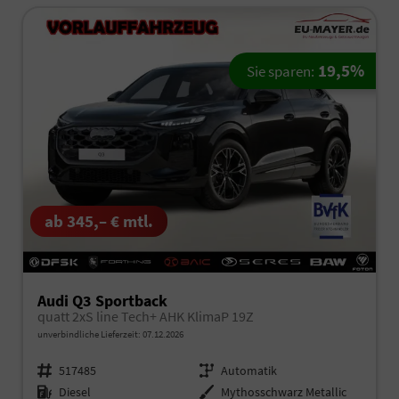
19,5%
Sie sparen:
ab 345,– € mtl.
Audi Q3 Sportback
quatt 2xS line Tech+ AHK KlimaP 19Z
unverbindliche Lieferzeit:
07.12.2026
Fahrzeugnr.
517485
Getriebe
Automatik
Kraftstoff
Diesel
Außenfarbe
Mythosschwarz Metallic