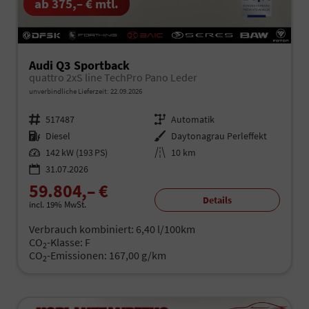
ab 375,– € mtl.
Audi Q3 Sportback
quattro 2xS line TechPro Pano Leder
unverbindliche Lieferzeit:
22.09.2026
Fahrzeugnr.
517487
Getriebe
Automatik
Kraftstoff
Diesel
Außenfarbe
Daytonagrau Perleffekt
Leistung
142 kW (193 PS)
Kilometerstand
10 km
31.07.2026
59.804,– €
Details
incl. 19% MwSt.
Verbrauch kombiniert:
6,40 l/100km
CO
-Klasse:
F
2
CO
-Emissionen:
167,00 g/km
2