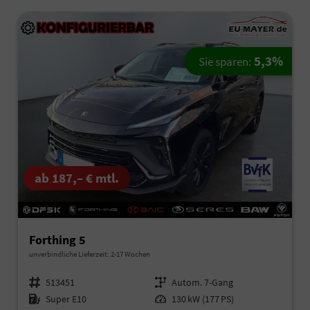
5,3%
Sie sparen:
ab 187,– € mtl.
Forthing 5
unverbindliche Lieferzeit: 2-17 Wochen
Fahrzeugnr.
513451
Getriebe
Autom. 7-Gang
Kraftstoff
Super E10
Leistung
130 kW (177 PS)