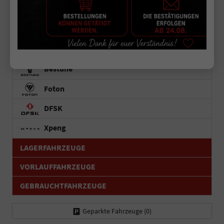
Forthing 9 PHEV
Rich 6 Pick Up
Rich 9 Pick Up
Bestune
Foton
DFSK
Xpeng
LAGERFAHRZEUGE
VORLAUFFAHRZEUGE
GEBRAUCHTFAHRZEUGE
Geparkte Fahrzeuge (
0
)