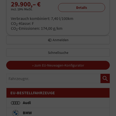
29.900,– €
Details
incl. 19% MwSt.
Verbrauch kombiniert:
7,40 l/100km
CO
-Klasse:
F
2
CO
-Emissionen:
174,00 g/km
2
Anmelden
Schnellsuche
» zum EU-Neuwagen-Konfigurator
Fahrzeugnr.
EU-BESTELLFAHRZEUGE
Audi
BMW