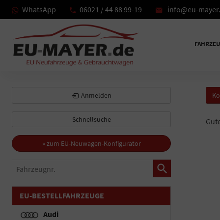
WhatsApp
06021 / 44 88 99-19
info@eu-mayer
FAHRZE
Anmelden
Ko
Schnellsuche
Gut
» zum EU-Neuwagen-Konfigurator
Fahrzeugnr.
EU-BESTELLFAHRZEUGE
Audi