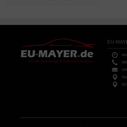
EU-MAY
Mo-F
0602
inf
Südb
6373