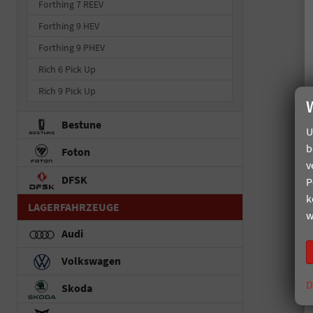
Forthing 7 REEV
Forthing 9 HEV
Forthing 9 PHEV
Rich 6 Pick Up
Rich 9 Pick Up
Bestune
U
b
Foton
v
DFSK
P
k
LAGERFAHRZEUGE
w
Audi
Volkswagen
D
Skoda