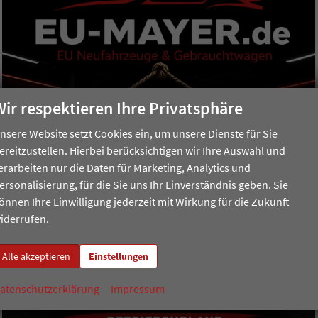
Wir respektieren Ihre Privatsphäre
nsere Website setzt Cookies ein, um unsere Dienste für Sie
ereitzustellen. Hierbei berücksichtigen wir Ihre Auswahl und
erarbeiten nur die Daten für Marketing, Analytics und
ersonalisierung, für die Sie uns Ihr Einverständnis geben. Sie
önnen Ihre Einwilligung jederzeit mit Wirkung für die Zukunft
iderrufen.
Alle akzeptieren
Einstellungen
atenschutzerklärung
Impressum