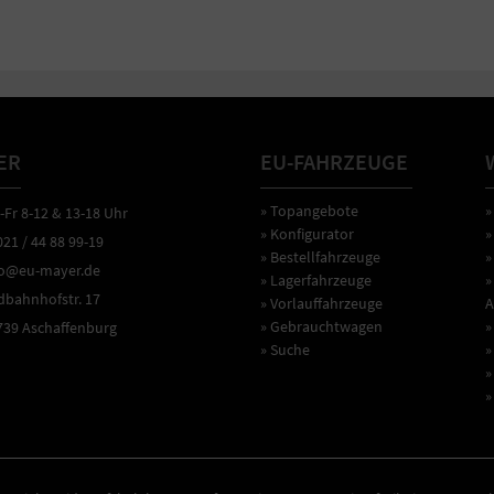
ER
EU-FAHRZEUGE
» Topangebote
»
r 8-12 & 13-18 Uhr
» Konfigurator
»
1 / 44 88 99-19
» Bestellfahrzeuge
»
o@eu-mayer.de
» Lagerfahrzeuge
»
ahnhofstr. 17
» Vorlauffahrzeuge
A
» Gebrauchtwagen
»
9 Aschaffenburg
» Suche
»
»
»