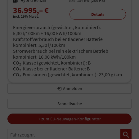
Kraftstoff
Hybrid Benzin
Leistung
154 kW (209 PS)
36.995,– €
Details
incl. 19% MwSt.
Energieverbrauch (gewichtet, kombiniert):
5,30 l/100km + 16,00 kWh/100km
Kraftstoffverbrauch bei entladener Batterie
kombiniert:
5,30 l/100km
Stromverbrauch bei rein elektrischem Betrieb
kombiniert:
16,00 kWh/100km
CO
-Klasse (gewichtet, kombiniert):
B
2
CO
-Klasse bei entladener Batterie:
B
2
CO
-Emissionen (gewichtet, kombiniert):
23,00 g/km
2
Anmelden
Schnellsuche
» zum EU-Neuwagen-Konfigurator
Fahrzeugnr.