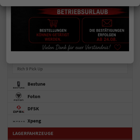
Forthing 5
Forthing 5 REEV
Forthing 5 EV
Forthing 7 REEV
Forthing 9 HEV
Forthing 9 PHEV
Rich 6 Pick Up
Rich 9 Pick Up
Bestune
Foton
DFSK
Xpeng
LAGERFAHRZEUGE