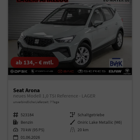
ab 134,– € mtl.
Seat Arona
neues Modell 1,0 TSI Reference - LAGER
unverbindliche Lieferzeit:
7 Tage
Fahrzeugnr.
523184
Getriebe
Schaltgetriebe
Kraftstoff
Benzin
Außenfarbe
Oniric Lake Metallic (M6)
Leistung
70 kW (95 PS)
Kilometerstand
20 km
01.06.2026