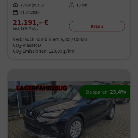
Leistung
70 kW (95 PS)
Kilometerstand
10 km
01.07.2026
21.191,– €
Details
incl. 19% MwSt.
Verbrauch kombiniert:
5,30 l/100km
CO
-Klasse:
D
2
CO
-Emissionen:
120,00 g/km
2
23,4%
Sie sparen: