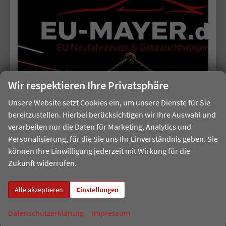
22.090,– €
Details
incl. 19% MwSt.
Verbrauch kombiniert:
5,30 l/100km
CO
-Klasse:
D
2
CO
-Emissionen:
120,00 g/km
2
Wir respektieren Ihre Privatsphäre
Unsere Website setzt Cookies ein, um unsere Dienste für Sie
bereitzustellen. Hierbei berücksichtigen wir Ihre Auswahl und
22,7%
Sie sparen:
verarbeiten nur die Daten für Marketing, Analytics und
Personalisierung, für die Sie uns Ihr Einverständnis geben. Sie
können Ihre Einwilligung jederzeit mit Wirkung für die
Zukunft widerrufen.
Alle akzeptieren
Einstellungen
ab 139,– € mtl.
Datenschutzerklärung
Impressum