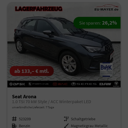
26,2%
Sie sparen:
ab 133,– € mtl.
Seat Arona
1.0 TSI 70 kW Style / ACC Winterpaket LED
unverbindliche Lieferzeit:
7 Tage
Fahrzeugnr.
523209
Getriebe
Schaltgetriebe
Kraftstoff
Benzin
Außenfarbe
Magneticgrau Metallic