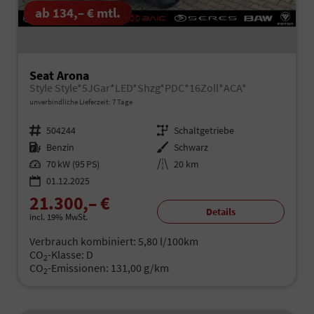
ab 134,– € mtl.
Seat Arona
Style Style*5JGar*LED*Shzg*PDC*16Zoll*ACA*
unverbindliche Lieferzeit:
7 Tage
Fahrzeugnr.
504244
Getriebe
Schaltgetriebe
Kraftstoff
Benzin
Außenfarbe
Schwarz
Leistung
70 kW (95 PS)
Kilometerstand
20 km
01.12.2025
21.300,– €
Details
incl. 19% MwSt.
Verbrauch kombiniert:
5,80 l/100km
CO
-Klasse:
D
2
CO
-Emissionen:
131,00 g/km
2