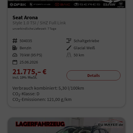
Seat Arona
Style 1.0 TSI / SHZ Full Link
unverbindliche Lieferzeit:
7 Tage
Fahrzeugnr.
504035
Getriebe
Schaltgetriebe
Kraftstoff
Benzin
Außenfarbe
Glacial Weiß
Leistung
70 kW (95 PS)
Kilometerstand
50 km
25.06.2026
21.775,– €
Details
incl. 19% MwSt.
Verbrauch kombiniert:
5,30 l/100km
CO
-Klasse:
D
2
CO
-Emissionen:
121,00 g/km
2