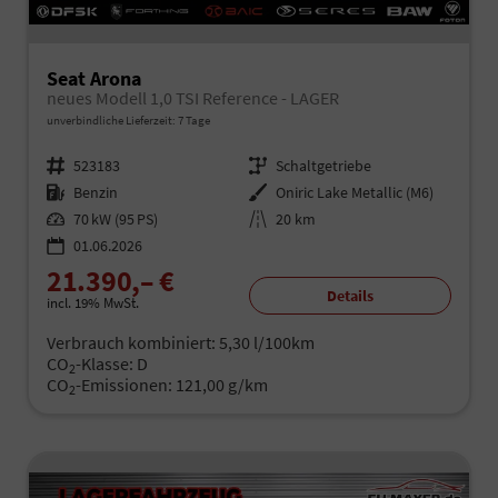
Seat Arona
neues Modell 1,0 TSI Reference - LAGER
unverbindliche Lieferzeit:
7 Tage
Fahrzeugnr.
523183
Getriebe
Schaltgetriebe
Kraftstoff
Benzin
Außenfarbe
Oniric Lake Metallic (M6)
Leistung
70 kW (95 PS)
Kilometerstand
20 km
01.06.2026
21.390,– €
Details
incl. 19% MwSt.
Verbrauch kombiniert:
5,30 l/100km
CO
-Klasse:
D
2
CO
-Emissionen:
121,00 g/km
2