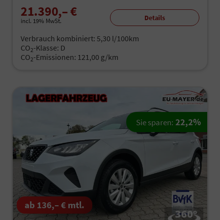
21.390,– €
Details
incl. 19% MwSt.
Verbrauch kombiniert:
5,30 l/100km
CO
-Klasse:
D
2
CO
-Emissionen:
121,00 g/km
2
22,2%
Sie sparen:
ab 136,– € mtl.