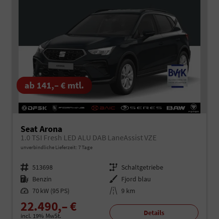
ab 141,– € mtl.
Seat Arona
1.0 TSI Fresh LED ALU DAB LaneAssist VZE
unverbindliche Lieferzeit:
7 Tage
Fahrzeugnr.
513698
Getriebe
Schaltgetriebe
Kraftstoff
Benzin
Außenfarbe
Fjord blau
Leistung
70 kW (95 PS)
Kilometerstand
9 km
22.490,– €
Details
incl. 19% MwSt.