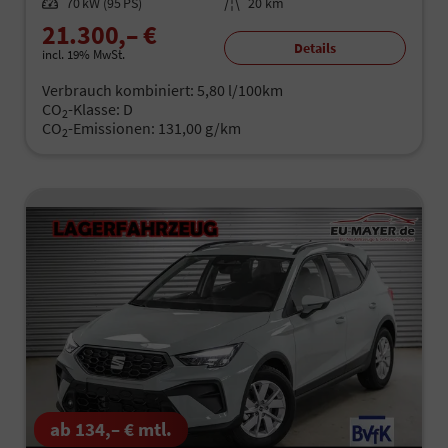
Leistung
70 kW (95 PS)
Kilometerstand
20 km
21.300,– €
Details
incl. 19% MwSt.
Verbrauch kombiniert:
5,80 l/100km
CO
-Klasse:
D
2
CO
-Emissionen:
131,00 g/km
2
ab 134,– € mtl.