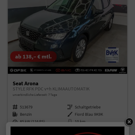
ab 138,– € mtl.
Seat Arona
STYLE RFK PDC v+h KLIMAAUTOMATIK
unverbindliche Lieferzeit:
7 Tage
Fahrzeugnr.
513679
Getriebe
Schaltgetriebe
Kraftstoff
Benzin
Außenfarbe
Fiord Blau 9K9K
Leistung
85 kW (116 PS)
Kilometerstand
10 km
26.02.2026