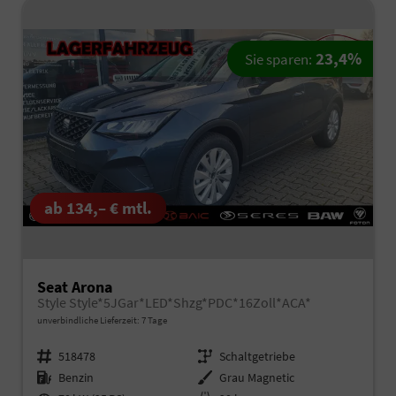
23,4%
Sie sparen:
ab 134,– € mtl.
Seat Arona
Style Style*5JGar*LED*Shzg*PDC*16Zoll*ACA*
unverbindliche Lieferzeit:
7 Tage
Fahrzeugnr.
518478
Getriebe
Schaltgetriebe
Kraftstoff
Benzin
Außenfarbe
Grau Magnetic