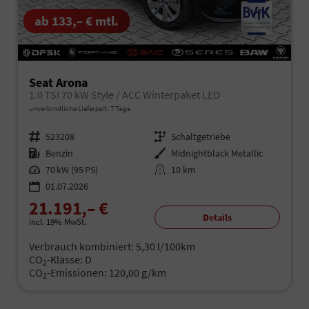
ab 133,– € mtl.
Seat Arona
1.0 TSI 70 kW Style / ACC Winterpaket LED
unverbindliche Lieferzeit:
7 Tage
Fahrzeugnr.
523208
Getriebe
Schaltgetriebe
Kraftstoff
Benzin
Außenfarbe
Midnightblack Metallic
Leistung
70 kW (95 PS)
Kilometerstand
10 km
01.07.2026
21.191,– €
Details
incl. 19% MwSt.
Verbrauch kombiniert:
5,30 l/100km
CO
-Klasse:
D
2
CO
-Emissionen:
120,00 g/km
2