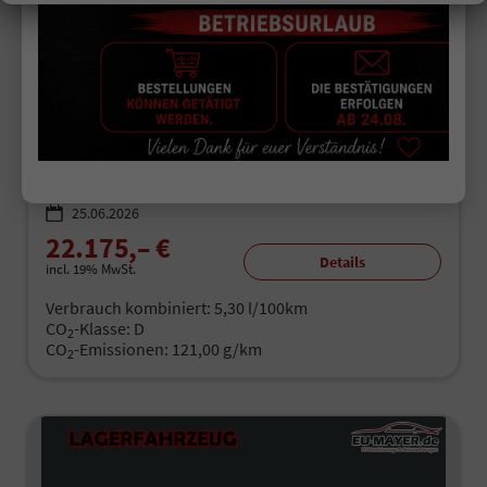
Seat Arona
Style 1.0 TSI / Full Link
unverbindliche Lieferzeit:
7 Tage
Fahrzeugnr.
504033
Getriebe
Schaltgetriebe
Kraftstoff
Benzin
Außenfarbe
Magnetic Grau
Leistung
70 kW (95 PS)
Kilometerstand
50 km
25.06.2026
22.175,– €
Details
incl. 19% MwSt.
Verbrauch kombiniert:
5,30 l/100km
CO
-Klasse:
D
2
CO
-Emissionen:
121,00 g/km
2