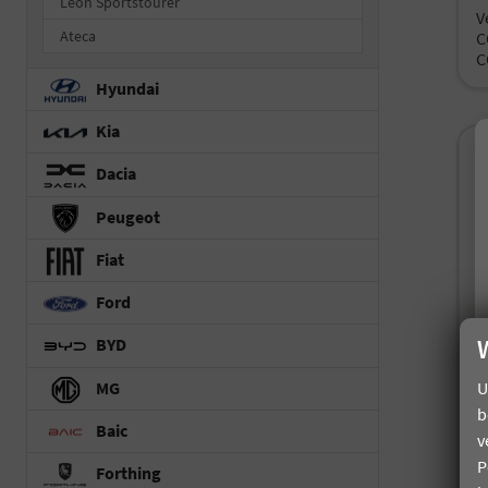
Leon Sportstourer
V
Ateca
C
C
Hyundai
Kia
Dacia
Peugeot
Fiat
Ford
BYD
U
MG
b
Baic
v
P
Forthing