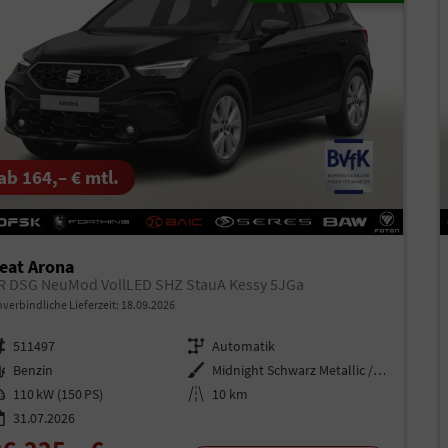
ab 164,– € mtl.
eat Arona
R DSG NeuMod VollLED SHZ StauA Kessy 5JGa
verbindliche Lieferzeit:
18.09.2026
rzeugnr.
511497
Getriebe
Automatik
aftstoff
Benzin
Außenfarbe
Midnight Schwarz Metallic / Dach
istung
110 kW (150 PS)
Kilometerstand
10 km
31.07.2026