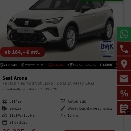
ab 164,– € mtl.
Seat Arona
FR DSG NeuMod VollLED SHZ StauA Kessy 5JGa
unverbindliche Lieferzeit:
18.09.2026
%
Fahrzeugnr.
511499
Getriebe
Automatik
Kraftstoff
Benzin
Außenfarbe
Weiß / Dachfarbe schwarz
0
Leistung
110 kW (150 PS)
Kilometerstand
10 km
31.07.2026