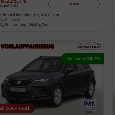
26.225,– €
Details
ncl. 19% MwSt.
erbrauch kombiniert:
5,70 l/100km
O
-Klasse:
D
2
O
-Emissionen:
129,00 g/km
2
28,7%
Sie sparen:
ab 164,– € mtl.