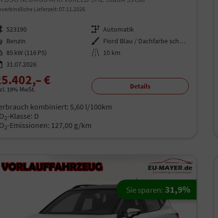
verbindliche Lieferzeit:
07.11.2026
rzeugnr.
523190
Getriebe
Automatik
aftstoff
Benzin
Außenfarbe
Fiord Blau / Dachfarbe schwarz
istung
85 kW (116 PS)
Kilometerstand
10 km
31.07.2026
25.402,– €
Details
ncl. 19% MwSt.
erbrauch kombiniert:
5,60 l/100km
O
-Klasse:
D
2
O
-Emissionen:
127,00 g/km
2
31,9%
Sie sparen: