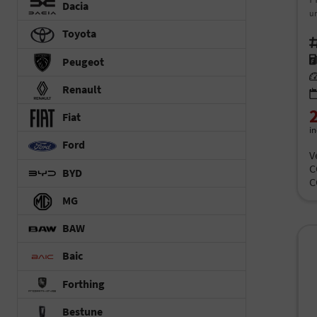
Dacia
un
Toyota
Fah
Kr
Peugeot
Le
Renault
Fiat
i
Ford
V
C
BYD
C
MG
BAW
Baic
Forthing
Bestune