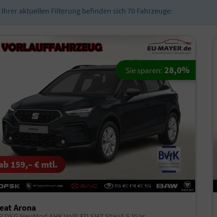
n Ihrer aktuellen Filterung befinden sich
70
Fahrzeuge:
28,0%
Sie sparen:
ab 159,– € mtl.
eat Arona
R DSG NeuMod AHK VollLED SHZ StauA 5JGar