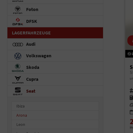
Foton
DFSK
LAGERFAHRZEUGE
Audi
Volkswagen
S
Skoda
S
un
Cupra
Seat
Fah
Kr
Le
Ibiza
Arona
Leon
i