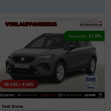
27,6%
Sie sparen:
ab 160,– € mtl.
Seat Arona
FR DSG NeuMod VollLED SHZ StauA Kessy 5JGa