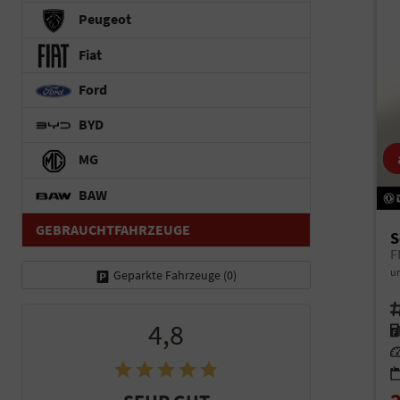
Peugeot
Fiat
Ford
BYD
MG
BAW
GEBRAUCHTFAHRZEUGE
S
F
un
Geparkte Fahrzeuge (
0
)
Fah
4,8
Kr
Le