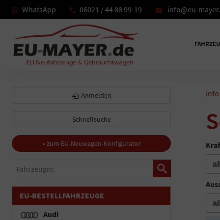
WhatsApp
06021 / 44 88 99-19
info@eu-mayer
FAHRZE
info
Anmelden
S
Schnellsuche
» zum EU-Neuwagen-Konfigurator
Kraf
Fahrzeugnr.
Auss
EU-BESTELLFAHRZEUGE
Audi