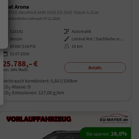
Seat Arona
FR DSG NeuMod AHK VollLED SHZ StauA 5JGar
unverbindliche Lieferzeit:
07.11.2026
Fahrzeugnr.
523192
Getriebe
Automatik
Kraftstoff
Benzin
Außenfarbe
Liminal Rot / Dachfarbe schwarz
Leistung
85 kW (116 PS)
Kilometerstand
10 km
31.07.2026
25.788,– €
Details
incl. 19% MwSt.
Verbrauch kombiniert:
5,60 l/100km
CO
-Klasse:
D
2
CO
-Emissionen:
127,00 g/km
2
28,0%
Sie sparen: