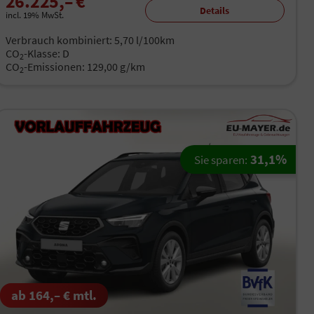
26.225,– €
Details
incl. 19% MwSt.
Verbrauch kombiniert:
5,70 l/100km
CO
-Klasse:
D
2
CO
-Emissionen:
129,00 g/km
2
31,1%
Sie sparen:
ab 164,– € mtl.