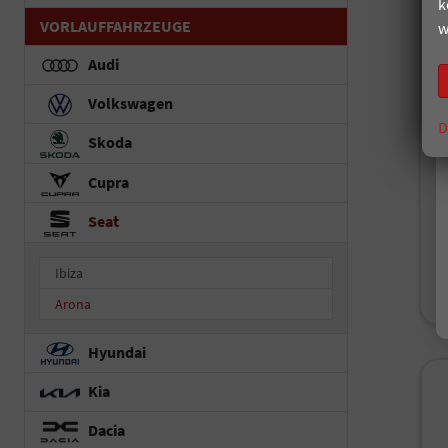
k
S
VORLAUFFAHRZEUGE
w
F
un
Audi
Fah
Volkswagen
Kr
D
Skoda
Le
Cupra
Seat
i
V
Ibiza
C
C
Arona
Hyundai
Kia
Dacia