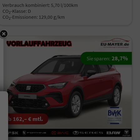
Verbrauch kombiniert:
5,70 l/100km
CO
-Klasse:
D
2
CO
-Emissionen:
129,00 g/km
2
28,7%
Sie sparen:
ab 162,– € mtl.