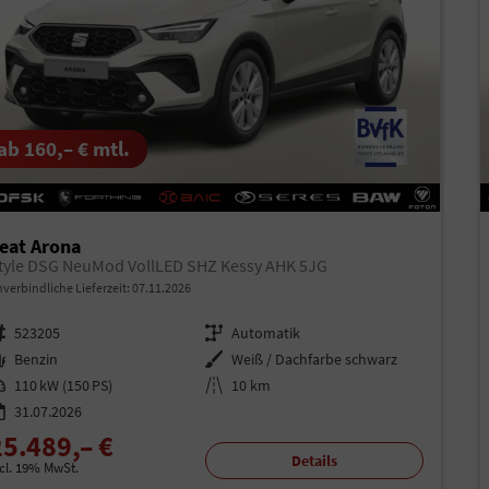
ab 160,– € mtl.
eat Arona
tyle DSG NeuMod VollLED SHZ Kessy AHK 5JG
verbindliche Lieferzeit:
07.11.2026
rzeugnr.
523205
Getriebe
Automatik
aftstoff
Benzin
Außenfarbe
Weiß / Dachfarbe schwarz
istung
110 kW (150 PS)
Kilometerstand
10 km
31.07.2026
25.489,– €
Details
ncl. 19% MwSt.