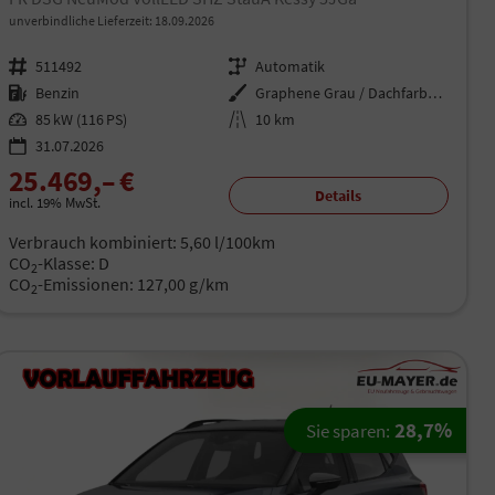
unverbindliche Lieferzeit:
18.09.2026
Fahrzeugnr.
511492
Getriebe
Automatik
Kraftstoff
Benzin
Außenfarbe
Graphene Grau / Dachfarbe schwar
Leistung
85 kW (116 PS)
Kilometerstand
10 km
31.07.2026
25.469,– €
Details
incl. 19% MwSt.
Verbrauch kombiniert:
5,60 l/100km
CO
-Klasse:
D
2
CO
-Emissionen:
127,00 g/km
2
28,7%
Sie sparen: