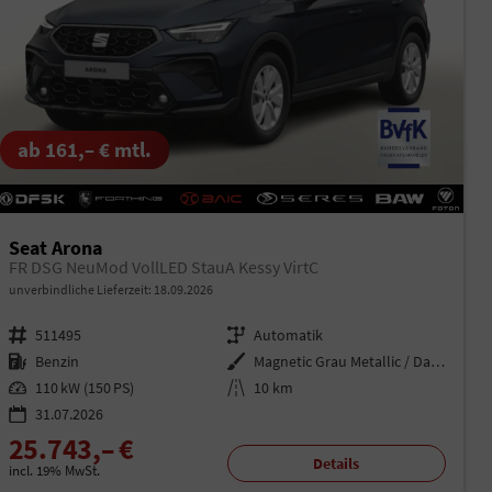
ab 161,– € mtl.
Seat Arona
FR DSG NeuMod VollLED StauA Kessy VirtC
unverbindliche Lieferzeit:
18.09.2026
Fahrzeugnr.
511495
Getriebe
Automatik
Kraftstoff
Benzin
Außenfarbe
Magnetic Grau Metallic / Dachfar
Leistung
110 kW (150 PS)
Kilometerstand
10 km
31.07.2026
25.743,– €
Details
incl. 19% MwSt.