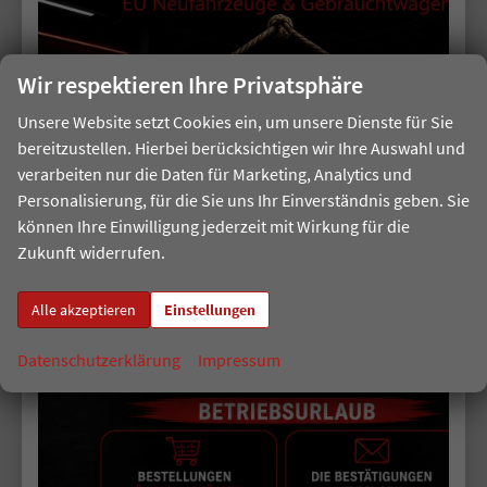
Forthing
VORLAUFFAHRZEUGE
Wir respektieren Ihre Privatsphäre
Audi
Unsere Website setzt Cookies ein, um unsere Dienste für Sie
Volkswagen
bereitzustellen. Hierbei berücksichtigen wir Ihre Auswahl und
verarbeiten nur die Daten für Marketing, Analytics und
Skoda
Personalisierung, für die Sie uns Ihr Einverständnis geben. Sie
können Ihre Einwilligung jederzeit mit Wirkung für die
Cupra
Zukunft widerrufen.
Seat
Alle akzeptieren
Einstellungen
Ibiza
Datenschutzerklärung
Impressum
Arona
Hyundai
Kia