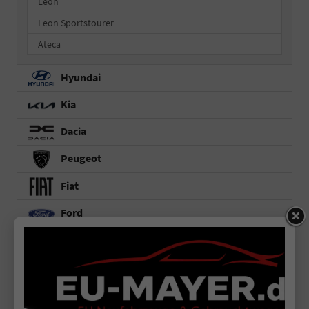
Leon
Leon Sportstourer
Ateca
Hyundai
Kia
Dacia
Peugeot
Fiat
Ford
BYD
MG
Baic