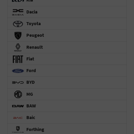
Dacia
Toyota
Peugeot
Renault
Fiat
Ford
BYD
MG
BAW
Baic
Forthing