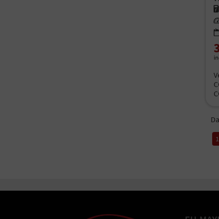
Kr
Le
i
V
C
C
Da