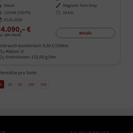
aftstoff
Diesel
Außenfarbe
Magnetic Tech Grey
istung
110 kW (150 PS)
Kilometerstand
10 km
01.01.2026
34.090,– €
Details
ncl. 19% MwSt.
erbrauch kombiniert:
4,90 l/100km
O
-Klasse:
D
2
O
-Emissionen:
132,00 g/km
2
tensätze pro Seite:
10
20
50
100
250