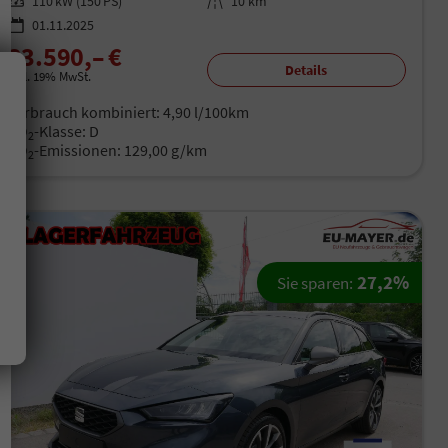
Leistung
110 kW (150 PS)
Kilometerstand
10 km
01.11.2025
33.590,– €
Details
incl. 19% MwSt.
Verbrauch kombiniert:
4,90 l/100km
CO
-Klasse:
D
2
CO
-Emissionen:
129,00 g/km
2
27,2%
Sie sparen: