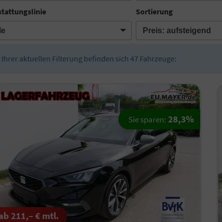
tattungslinie
Sortierung
n Ihrer aktuellen Filterung befinden sich
47
Fahrzeuge:
28,3%
Sie sparen:
ab 211,– € mtl.