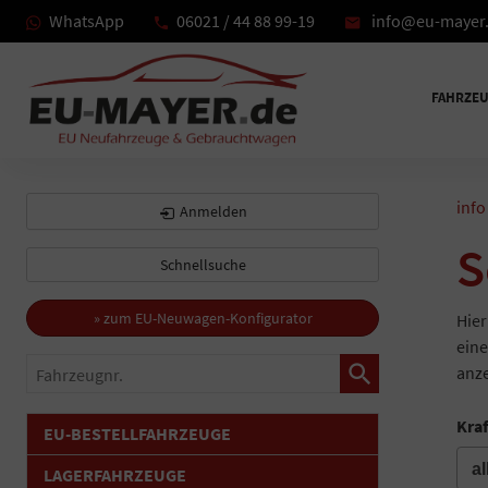
WhatsApp
06021 / 44 88 99-19
info@eu-mayer
FAHRZE
info
Anmelden
S
Schnellsuche
» zum EU-Neuwagen-Konfigurator
Hier
eine
Fahrzeugnr.
anze
Kraf
EU-BESTELLFAHRZEUGE
LAGERFAHRZEUGE