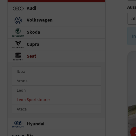
Auss
Audi
Volkswagen
Skoda
I
Cupra
Seat
Ibiza
Arona
Leon
Leon Sportstourer
Ateca
Hyundai
Kia