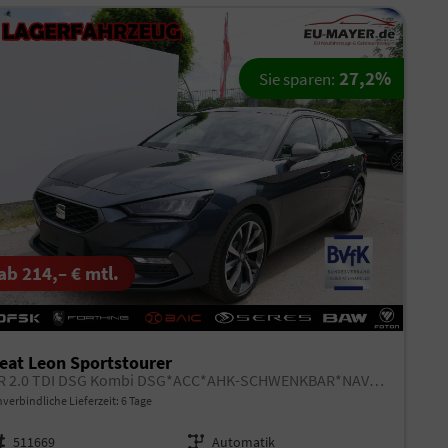
27,2%
Sie sparen:
ab 214,– € mtl.
eat Leon Sportstourer
FR 2.0 TDI DSG Kombi DSG*ACC*AHK-SCHWENKBAR*NAVI*RFK*FULL LINK*TRAVEL ASSIST*
verbindliche Lieferzeit:
6 Tage
rzeugnr.
511669
Getriebe
Automatik