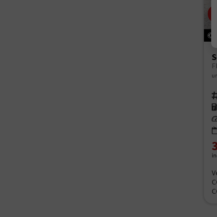
S
un
Fah
Kr
Le
i
V
C
C