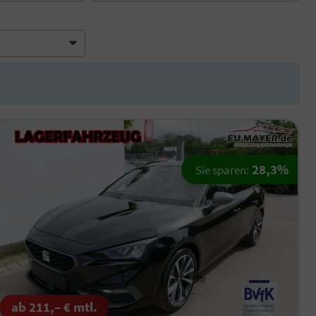
28,3%
Sie sparen:
ab 211,– € mtl.