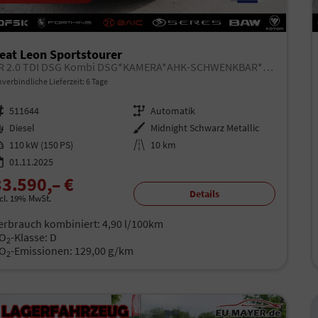
eat Leon Sportstourer
FR 2.0 TDI DSG Kombi DSG*KAMERA*AHK-SCHWENKBAR*NAVI*TEMPOMAT*WINTERPAKET*
verbindliche Lieferzeit:
6 Tage
rzeugnr.
511644
Getriebe
Automatik
aftstoff
Diesel
Außenfarbe
Midnight Schwarz Metallic
istung
110 kW (150 PS)
Kilometerstand
10 km
01.11.2025
33.590,– €
Details
ncl. 19% MwSt.
erbrauch kombiniert:
4,90 l/100km
O
-Klasse:
D
2
O
-Emissionen:
129,00 g/km
2