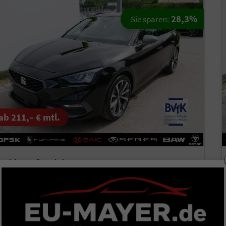
28,3%
Sie sparen:
ab 211,– € mtl.
eat Leon Sportstourer
FR 2.0 TDI DSG Kombi DSG*KAMERA*AHK-SCHWENKBAR*NAVI*TEMPOMAT*WINTERPAKET*
verbindliche Lieferzeit:
6 Tage
rzeugnr.
511646
Getriebe
Automatik
aftstoff
Diesel
Außenfarbe
Midnight Schwarz Metallic