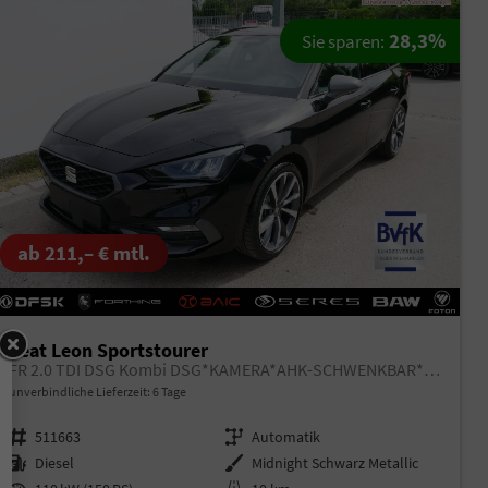
28,3%
Sie sparen:
ab 211,– € mtl.
Seat Leon Sportstourer
FR 2.0 TDI DSG Kombi DSG*KAMERA*AHK-SCHWENKBAR*NAVI*TEMPOMAT*WINTERPAKET*
unverbindliche Lieferzeit:
6 Tage
Fahrzeugnr.
511663
Getriebe
Automatik
Kraftstoff
Diesel
Außenfarbe
Midnight Schwarz Metallic