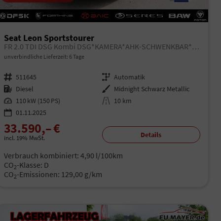
Seat Leon Sportstourer
FR 2.0 TDI DSG Kombi DSG*KAMERA*AHK-SCHWENKBAR*NAVI*TEMPOMAT*WINTERPAKET*
unverbindliche Lieferzeit:
6 Tage
Fahrzeugnr.
511645
Getriebe
Automatik
Kraftstoff
Diesel
Außenfarbe
Midnight Schwarz Metallic
Leistung
110 kW (150 PS)
Kilometerstand
10 km
01.11.2025
33.590,– €
Details
incl. 19% MwSt.
Verbrauch kombiniert:
4,90 l/100km
CO
-Klasse:
D
2
CO
-Emissionen:
129,00 g/km
2