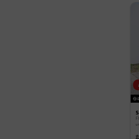
S
un
Fah