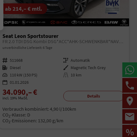
ab 214,– € mtl.
Seat Leon Sportstourer
FR 2.0 TDI DSG Kombi DSG*ACC*AHK-SCHWENKBAR*NAVI*RFK*FULL LINK*TRAVEL ASSIST*
unverbindliche Lieferzeit:
6 Tage
Fahrzeugnr.
511668
Getriebe
Automatik
Kraftstoff
Diesel
Außenfarbe
Magnetic Tech Grey
Leistung
110 kW (150 PS)
Kilometerstand
10 km
01.01.2026
34.090,– €
Details
incl. 19% MwSt.
Verbrauch kombiniert:
4,90 l/100km
CO
-Klasse:
D
2
CO
-Emissionen:
132,00 g/km
2
%