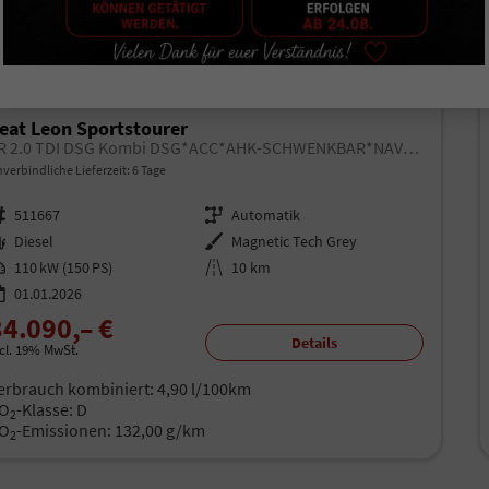
ab 214,– € mtl.
eat Leon Sportstourer
FR 2.0 TDI DSG Kombi DSG*ACC*AHK-SCHWENKBAR*NAVI*RFK*FULL LINK*TRAVEL ASSIST*
verbindliche Lieferzeit:
6 Tage
rzeugnr.
511667
Getriebe
Automatik
aftstoff
Diesel
Außenfarbe
Magnetic Tech Grey
istung
110 kW (150 PS)
Kilometerstand
10 km
01.01.2026
34.090,– €
Details
ncl. 19% MwSt.
erbrauch kombiniert:
4,90 l/100km
O
-Klasse:
D
2
O
-Emissionen:
132,00 g/km
2