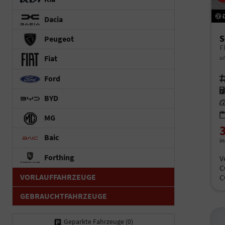
Dacia
S
Peugeot
Fiat
un
Ford
Fah
Kr
BYD
Le
MG
Baic
i
Forthing
V
C
VORLAUFFAHRZEUGE
C
GEBRAUCHTFAHRZEUGE
Geparkte Fahrzeuge (
0
)