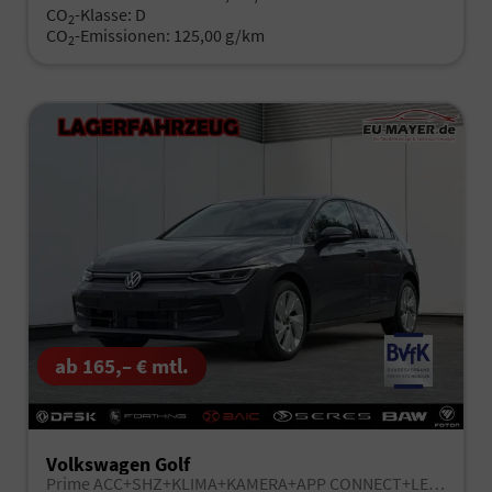
CO
-Klasse:
D
2
CO
-Emissionen:
125,00 g/km
2
ab 165,– € mtl.
Volkswagen Golf
Prime ACC+SHZ+KLIMA+KAMERA+APP CONNECT+LED+17" ALU