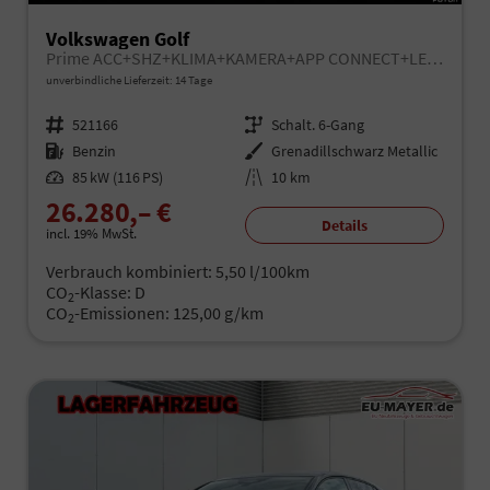
Volkswagen Golf
Prime ACC+SHZ+KLIMA+KAMERA+APP CONNECT+LED+17" ALU
unverbindliche Lieferzeit: 14 Tage
Fahrzeugnr.
521166
Getriebe
Schalt. 6-Gang
Kraftstoff
Benzin
Außenfarbe
Grenadillschwarz Metallic
Leistung
85 kW (116 PS)
Kilometerstand
10 km
26.280,– €
Details
incl. 19% MwSt.
Verbrauch kombiniert:
5,50 l/100km
CO
-Klasse:
D
2
CO
-Emissionen:
125,00 g/km
2