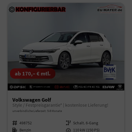
ab 170,– € mtl.
Volkswagen Golf
Style / Festpreisgarantie* | kostenlose Lieferung!
unverbindliche Lieferzeit: 5-8 Monate
Fahrzeugnr.
498752
Getriebe
Schalt. 6-Gang
Kraftstoff
Benzin
Leistung
110 kW (150 PS)