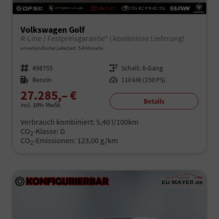
Volkswagen Golf
R-Line / Festpreisgarantie* | kostenlose Lieferung!
unverbindliche Lieferzeit: 5-8 Monate
Fahrzeugnr.
498755
Getriebe
Schalt. 6-Gang
Kraftstoff
Benzin
Leistung
110 kW (150 PS)
27.285,– €
Details
incl. 19% MwSt.
Verbrauch kombiniert:
5,40 l/100km
CO
-Klasse:
D
2
CO
-Emissionen:
123,00 g/km
2