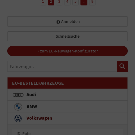
1
2
3
4
5
...
9
Anmelden
Schnellsuche
» zum EU-Neuwagen-Konfigurator
Fahrzeugnr.
EU-BESTELLFAHRZEUGE
Audi
BMW
Volkswagen
ID. Polo