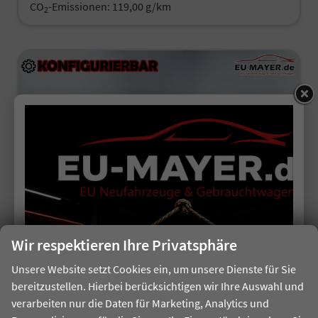
CO
-Emissionen:
119,00 g/km
2
ab 176,– € mtl.
Wir respektieren Ihre Privatsphäre
Unsere Website setzt Cookies ein, um unsere Dienste für Sie
Volkswagen Golf
bereitzustellen. Hierbei berücksichtigen wir Ihre Auswahl und
R-Line Limited / Festpreisgarantie* | kostenlose Lieferung!
verarbeiten nur die Daten für Marketing, Analytics und
unverbindliche Lieferzeit: 5-8 Monate