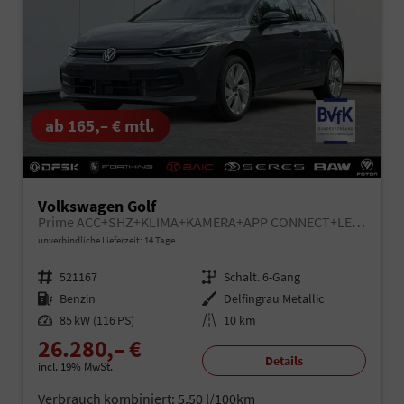
ab 165,– € mtl.
Volkswagen Golf
Prime ACC+SHZ+KLIMA+KAMERA+APP CONNECT+LED+17" ALU
unverbindliche Lieferzeit: 14 Tage
Fahrzeugnr.
521167
Getriebe
Schalt. 6-Gang
Kraftstoff
Benzin
Außenfarbe
Delfingrau Metallic
Leistung
85 kW (116 PS)
Kilometerstand
10 km
26.280,– €
Details
incl. 19% MwSt.
Verbrauch kombiniert:
5,50 l/100km