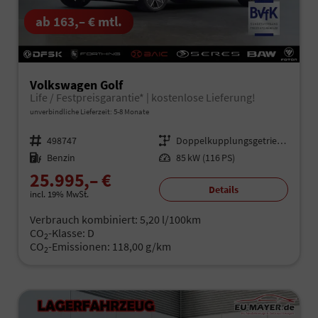
ab 163,– € mtl.
Volkswagen Golf
Life / Festpreisgarantie* | kostenlose Lieferung!
unverbindliche Lieferzeit: 5-8 Monate
Fahrzeugnr.
498747
Getriebe
Doppelkupplungsgetriebe (DSG)
Kraftstoff
Benzin
Leistung
85 kW (116 PS)
25.995,– €
Details
incl. 19% MwSt.
Verbrauch kombiniert:
5,20 l/100km
CO
-Klasse:
D
2
CO
-Emissionen:
118,00 g/km
2