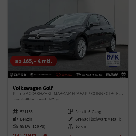
ab 165,– € mtl.
Volkswagen Golf
Prime ACC+SHZ+KLIMA+KAMERA+APP CONNECT+LED+17" ALU
unverbindliche Lieferzeit: 14 Tage
Fahrzeugnr.
521165
Getriebe
Schalt. 6-Gang
Kraftstoff
Benzin
Außenfarbe
Grenadillschwarz Metallic
Leistung
85 kW (116 PS)
Kilometerstand
10 km
26.280,– €