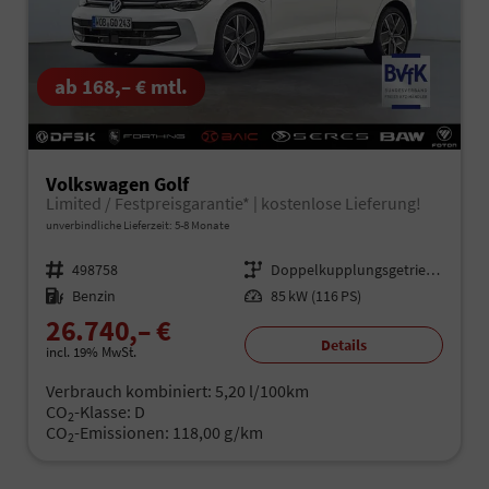
ab 168,– € mtl.
Volkswagen Golf
Limited / Festpreisgarantie* | kostenlose Lieferung!
unverbindliche Lieferzeit: 5-8 Monate
Fahrzeugnr.
498758
Getriebe
Doppelkupplungsgetriebe (DSG)
Kraftstoff
Benzin
Leistung
85 kW (116 PS)
26.740,– €
Details
incl. 19% MwSt.
Verbrauch kombiniert:
5,20 l/100km
CO
-Klasse:
D
2
CO
-Emissionen:
118,00 g/km
2