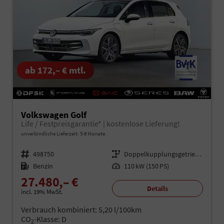
ab 172,– € mtl.
Volkswagen Golf
Life / Festpreisgarantie* | kostenlose Lieferung!
unverbindliche Lieferzeit: 5-8 Monate
Fahrzeugnr.
498750
Getriebe
Doppelkupplungsgetriebe (DSG)
Kraftstoff
Benzin
Leistung
110 kW (150 PS)
27.480,– €
Details
incl. 19% MwSt.
Verbrauch kombiniert:
5,20 l/100km
CO
-Klasse:
D
2