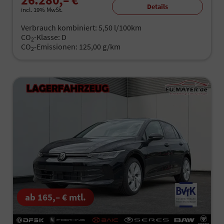
Details
incl. 19% MwSt.
Verbrauch kombiniert:
5,50 l/100km
CO
-Klasse:
D
2
CO
-Emissionen:
125,00 g/km
2
ab 165,– € mtl.