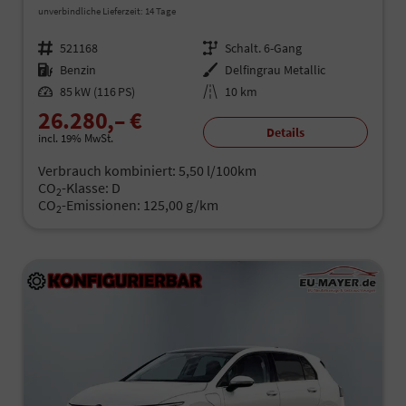
unverbindliche Lieferzeit: 14 Tage
Fahrzeugnr.
521168
Getriebe
Schalt. 6-Gang
Kraftstoff
Benzin
Außenfarbe
Delfingrau Metallic
Leistung
85 kW (116 PS)
Kilometerstand
10 km
26.280,– €
Details
incl. 19% MwSt.
Verbrauch kombiniert:
5,50 l/100km
CO
-Klasse:
D
2
CO
-Emissionen:
125,00 g/km
2