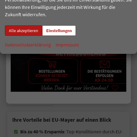
können Ihre Einwilligung jederzeit mit Wirkung für die
Polo
Golf
Golf Variant
Zukunft widerrufen.
T-Cross (Facelift 2026)
Alle akzeptieren
Einstellungen
T-Roc (neues Modell 2026)
Taigo
Datenschutzerklärung
Impressum
Tiguan
Tayron
ID.7 Limousine
ID.7 Tourer
ID. BUZZ
T7 Multivan
T7 California
Ihre Vorteile bei EU-Mayer auf einen Blick
Bis zu 40 % Ersparnis
: Top-Konditionen durch EU-