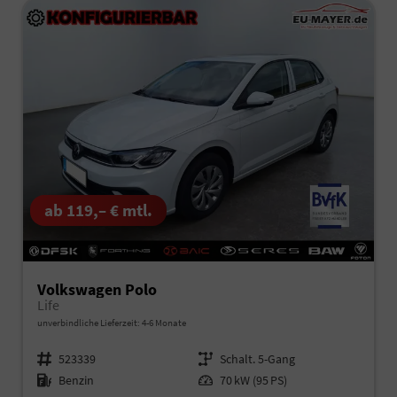
ab 119,– € mtl.
Volkswagen Polo
Life
unverbindliche Lieferzeit: 4-6 Monate
Fahrzeugnr.
523339
Getriebe
Schalt. 5-Gang
Kraftstoff
Benzin
Leistung
70 kW (95 PS)