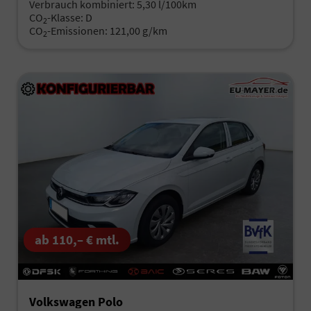
Verbrauch kombiniert:
5,30 l/100km
CO
-Klasse:
D
2
CO
-Emissionen:
121,00 g/km
2
ab 110,– € mtl.
Volkswagen Polo