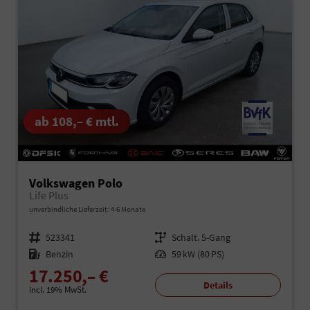
ab 108,– € mtl.
Volkswagen Polo
Life Plus
unverbindliche Lieferzeit: 4-6 Monate
Fahrzeugnr.
523341
Getriebe
Schalt. 5-Gang
Kraftstoff
Benzin
Leistung
59 kW (80 PS)
17.250,– €
Details
incl. 19% MwSt.