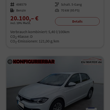
Fahrzeugnr.
498579
Getriebe
Schalt. 5-Gang
Kraftstoff
Benzin
Leistung
70 kW (95 PS)
20.100,– €
Details
incl. 19% MwSt.
Verbrauch kombiniert:
5,40 l/100km
CO
-Klasse:
D
2
CO
-Emissionen:
121,00 g/km
2