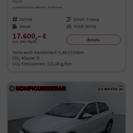
Pure
unverbindliche Lieferzeit: 4-6 Monate
Fahrzeugnr.
523334
Getriebe
Schalt. 5-Gang
Kraftstoff
Benzin
Leistung
70 kW (95 PS)
17.600,– €
Details
incl. 19% MwSt.
Verbrauch kombiniert:
5,40 l/100km
CO
-Klasse:
D
2
CO
-Emissionen:
121,00 g/km
2