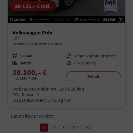
ab 126,– € mtl.
Volkswagen Polo
Life
unverbindliche Lieferzeit: 4-6 Monate
Fahrzeugnr.
523340
Getriebe
Doppelkupplungsgetriebe (DSG)
Kraftstoff
Benzin
Leistung
70 kW (95 PS)
20.100,– €
Details
incl. 19% MwSt.
Verbrauch kombiniert:
5,90 l/100km
CO
-Klasse:
D
2
CO
-Emissionen:
134,00 g/km
2
Datensätze pro Seite:
10
20
50
100
250