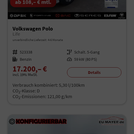
ab 108,– € mtl.
Volkswagen Polo
Life
unverbindliche Lieferzeit: 4-6 Monate
Fahrzeugnr.
523338
Getriebe
Schalt. 5-Gang
Kraftstoff
Benzin
Leistung
59 kW (80 PS)
17.200,– €
Details
incl. 19% MwSt.
Verbrauch kombiniert:
5,30 l/100km
CO
-Klasse:
D
2
CO
-Emissionen:
121,00 g/km
2