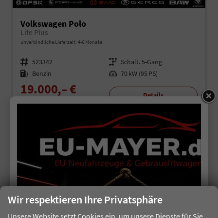
Volkswagen Polo
Life Plus
unverbindliche Lieferzeit: 4-6 Monate
Fahrzeugnr.
523342
Getriebe
Schalt. 5-Gang
Kraftstoff
Benzin
Leistung
70 kW (95 PS)
19.000,– €
Details
incl. 19% MwSt.
Verbrauch kombiniert:
5,40 l/100km
CO
-Klasse:
D
2
CO
-Emissionen:
121,00 g/km
2
Wir respektieren Ihre Privatsphäre
Unsere Website setzt Cookies ein, um unsere Dienste für Sie