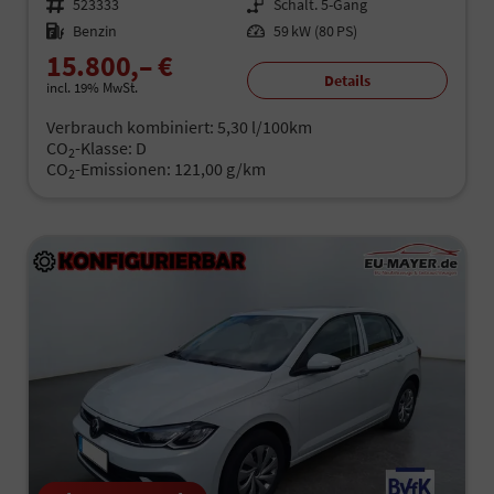
Fahrzeugnr.
523333
Getriebe
Schalt. 5-Gang
Kraftstoff
Benzin
Leistung
59 kW (80 PS)
15.800,– €
Details
incl. 19% MwSt.
Verbrauch kombiniert:
5,30 l/100km
CO
-Klasse:
D
2
CO
-Emissionen:
121,00 g/km
2