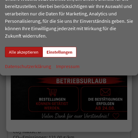
bereitzustellen. Hierbei berücksichtigen wir Ihre Auswahl und
verarbeiten nur die Daten für Marketing, Analytics und
Personalisierung, für die Sie uns Ihr Einverständnis geben. Sie
können Ihre Einwilligung jederzeit mit Wirkung für die
Zukunft widerrufen.
ab 125,– € mtl.
Alle akzeptieren
Einstellungen
Datenschutzerklärung
Impressum
Volkswagen Polo
Style
unverbindliche Lieferzeit: 4-6 Monate
Fahrzeugnr.
523344
Getriebe
Schalt. 5-Gang
Kraftstoff
Benzin
Leistung
70 kW (95 PS)
19.980,– €
Details
incl. 19% MwSt.
Verbrauch kombiniert:
5,40 l/100km
CO
-Klasse:
D
2
CO
-Emissionen:
121,00 g/km