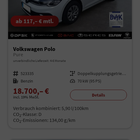
ab 117,– € mtl.
Volkswagen Polo
Pure
unverbindliche Lieferzeit: 4-6 Monate
Fahrzeugnr.
523335
Getriebe
Doppelkupplungsgetriebe (DSG)
Kraftstoff
Benzin
Leistung
70 kW (95 PS)
18.700,– €
Details
incl. 19% MwSt.
Verbrauch kombiniert:
5,90 l/100km
CO
-Klasse:
D
2
CO
-Emissionen:
134,00 g/km
2