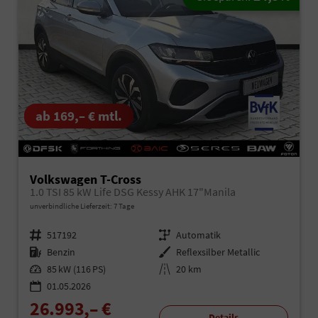
ab 169,– € mtl.
Volkswagen T-Cross
1.0 TSI 85 kW Life DSG Kessy AHK 17"Manila
unverbindliche Lieferzeit:
7 Tage
Fahrzeugnr.
517192
Getriebe
Automatik
Kraftstoff
Benzin
Außenfarbe
Reflexsilber Metallic
Leistung
85 kW (116 PS)
Kilometerstand
20 km
01.05.2026
26.993,– €
Details