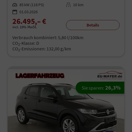
Leistung
85 kW (116 PS)
Kilometerstand
10 km
01.03.2026
26.495,– €
Details
incl. 19% MwSt.
Verbrauch kombiniert:
5,80 l/100km
CO
-Klasse:
D
2
CO
-Emissionen:
132,00 g/km
2
26,3%
Sie sparen: