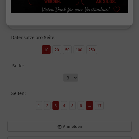
Verbrauch kombiniert:
5,80 l/100km
CO
-Klasse:
D
2
CO
-Emissionen:
131,00 g/km
2
Datensätze pro Seite:
10
20
50
100
250
Seite:
Seiten:
1
2
3
4
5
6
...
17
Anmelden