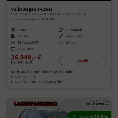
Volkswagen T-Cross
DSG Matrix AHK 2ZKlima ParkP Kam R2D SHZ
unverbindliche Lieferzeit:
06.11.2026
Fahrzeugnr.
519469
Getriebe
Automatik
Kraftstoff
Benzin
Außenfarbe
Deep Black
Leistung
85 kW (116 PS)
Kilometerstand
10 km
31.07.2026
26.949,– €
Details
incl. 19% MwSt.
Verbrauch kombiniert:
5,80 l/100km
CO
-Klasse:
D
2
CO
-Emissionen:
132,00 g/km
2
24,5%
Sie sparen: