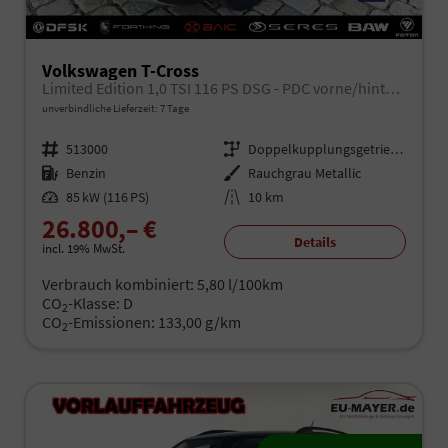
Volkswagen T-Cross
Limited Edition 1,0 TSI 116 PS DSG - PDC vorne/hinten-Rückfahrkamera-AppleCarPlay/AndroidAuto-2 Zonen Klimaautomatik-USB C-ACC inkl. TravelAssist-LED-Keyless Go-Sofort
unverbindliche Lieferzeit:
7 Tage
Fahrzeugnr.
513000
Getriebe
Doppelkupplungsgetriebe (DSG)
Kraftstoff
Benzin
Außenfarbe
Rauchgrau Metallic
Leistung
85 kW (116 PS)
Kilometerstand
10 km
26.800,– €
Details
incl. 19% MwSt.
Verbrauch kombiniert:
5,80 l/100km
CO
-Klasse:
D
2
CO
-Emissionen:
133,00 g/km
2