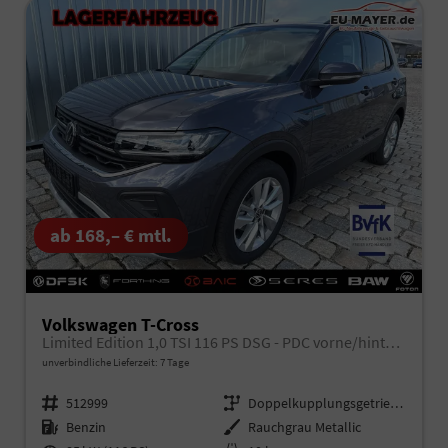
ab 168,– € mtl.
Volkswagen T-Cross
Limited Edition 1,0 TSI 116 PS DSG - PDC vorne/hinten-Rückfahrkamera-AppleCarPlay/AndroidAuto-2 Zonen Klimaautomatik-USB C-ACC inkl. TravelAssist-LED-Keyless Go-Sofort
unverbindliche Lieferzeit:
7 Tage
Fahrzeugnr.
512999
Getriebe
Doppelkupplungsgetriebe (DSG)
Kraftstoff
Benzin
Außenfarbe
Rauchgrau Metallic