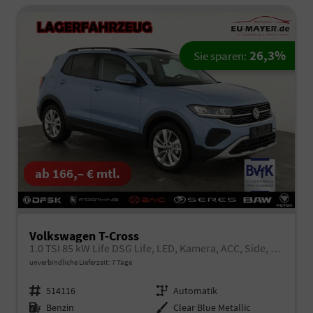
26,3%
Sie sparen:
ab 166,– € mtl.
Volkswagen T-Cross
1.0 TSI 85 kW Life DSG Life, LED, Kamera, ACC, Side, Winter, 17-Zoll
unverbindliche Lieferzeit:
7 Tage
Fahrzeugnr.
514116
Getriebe
Automatik
Kraftstoff
Benzin
Außenfarbe
Clear Blue Metallic