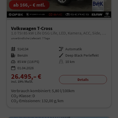
ab 166,– € mtl.
Volkswagen T-Cross
1.0 TSI 85 kW Life DSG Life, LED, Kamera, ACC, Side, Winter, 17-Zoll
unverbindliche Lieferzeit:
7 Tage
Fahrzeugnr.
514134
Getriebe
Automatik
Kraftstoff
Benzin
Außenfarbe
Deep Black Perleffekt
Leistung
85 kW (116 PS)
Kilometerstand
10 km
01.04.2026
26.495,– €
Details
incl. 19% MwSt.
Verbrauch kombiniert:
5,80 l/100km
CO
-Klasse:
D
2
CO
-Emissionen:
132,00 g/km
2