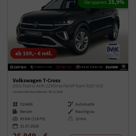
25,9%
Sie sparen:
ab 169,– € mtl.
Volkswagen T-Cross
DSG Matrix AHK 2ZKlima ParkP Kam R2D SHZ
unverbindliche Lieferzeit:
06.11.2026
Fahrzeugnr.
519466
Getriebe
Automatik
Kraftstoff
Benzin
Außenfarbe
Rauchgrau
Leistung
85 kW (116 PS)
Kilometerstand
10 km
31.07.2026
26.949,– €