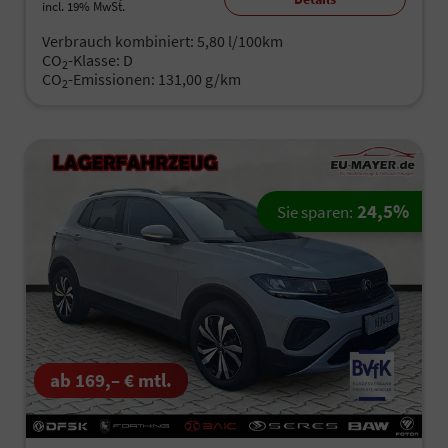
incl. 19% MwSt.
Verbrauch kombiniert:
5,80 l/100km
CO
-Klasse:
D
2
CO
-Emissionen:
131,00 g/km
2
24,5%
Sie sparen:
ab 169,– € mtl.