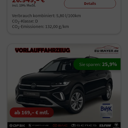
Details
incl. 19% MwSt.
Verbrauch kombiniert:
5,80 l/100km
CO
-Klasse:
D
2
CO
-Emissionen:
132,00 g/km
2
25,9%
Sie sparen:
ab 169,– € mtl.