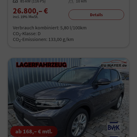
Leistung
85 kW (116 PS)
Kilometerstand
10 km
26.800,– €
Details
incl. 19% MwSt.
Verbrauch kombiniert:
5,80 l/100km
CO
-Klasse:
D
2
CO
-Emissionen:
133,00 g/km
2
ab 168,– € mtl.