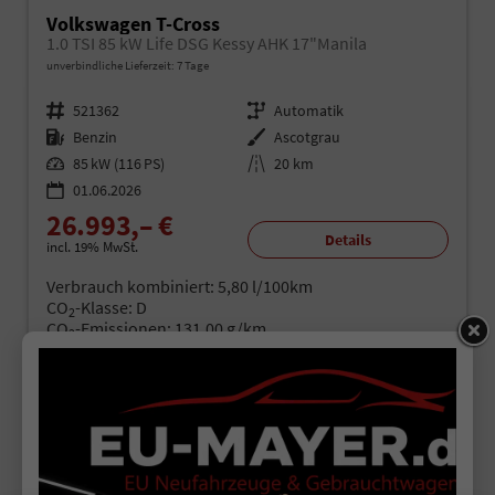
Volkswagen T-Cross
1.0 TSI 85 kW Life DSG Kessy AHK 17"Manila
unverbindliche Lieferzeit:
7 Tage
Fahrzeugnr.
521362
Getriebe
Automatik
Kraftstoff
Benzin
Außenfarbe
Ascotgrau
Leistung
85 kW (116 PS)
Kilometerstand
20 km
01.06.2026
26.993,– €
Details
incl. 19% MwSt.
Verbrauch kombiniert:
5,80 l/100km
CO
-Klasse:
D
2
CO
-Emissionen:
131,00 g/km
2
24,5%
Sie sparen: