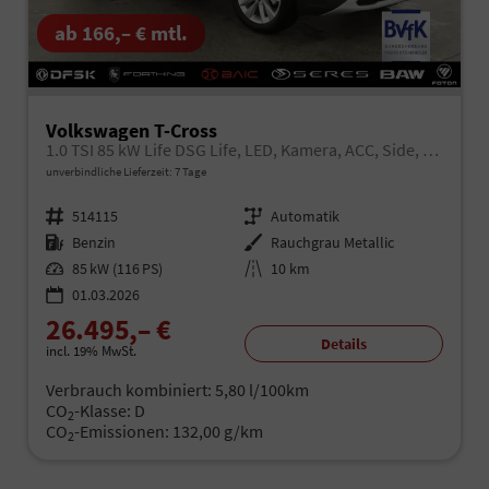
ab 166,– € mtl.
Volkswagen T-Cross
1.0 TSI 85 kW Life DSG Life, LED, Kamera, ACC, Side, Winter, 17-Zoll
unverbindliche Lieferzeit:
7 Tage
Fahrzeugnr.
514115
Getriebe
Automatik
Kraftstoff
Benzin
Außenfarbe
Rauchgrau Metallic
Leistung
85 kW (116 PS)
Kilometerstand
10 km
01.03.2026
26.495,– €
Details
incl. 19% MwSt.
Verbrauch kombiniert:
5,80 l/100km
CO
-Klasse:
D
2
CO
-Emissionen:
132,00 g/km
2