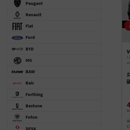
Peugeot
Renault
Fiat
Ford
BYD
V
MG
un
BAW
Fah
Kr
Baic
Forthing
Bestune
i
Foton
V
C
DFSK