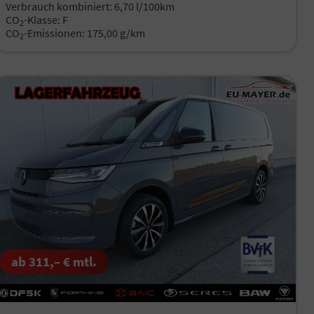
Verbrauch kombiniert:
6,70 l/100km
CO
-Klasse:
F
2
CO
-Emissionen:
175,00 g/km
2
ab 311,– € mtl.