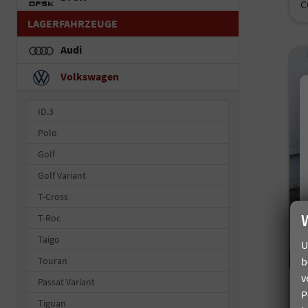
C
LAGERFAHRZEUGE
Audi
Volkswagen
ID.3
Polo
Golf
Golf Variant
T-Cross
T-Roc
Taigo
U
b
Touran
v
Passat Variant
V
P
2
Tiguan