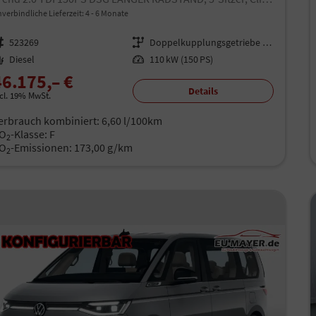
verbindliche Lieferzeit: 4 - 6 Monate
rzeugnr.
523269
Getriebe
Doppelkupplungsgetriebe (DSG)
aftstoff
Diesel
Leistung
110 kW (150 PS)
46.175,– €
Details
ncl. 19% MwSt.
erbrauch kombiniert:
6,60 l/100km
O
-Klasse:
F
2
O
-Emissionen:
173,00 g/km
2