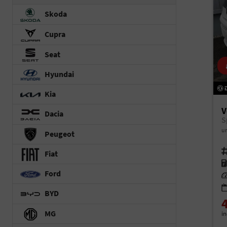
Skoda
Cupra
Seat
Hyundai
Kia
V
Dacia
S
un
Peugeot
Fah
Fiat
Kr
Ford
Le
BYD
MG
i