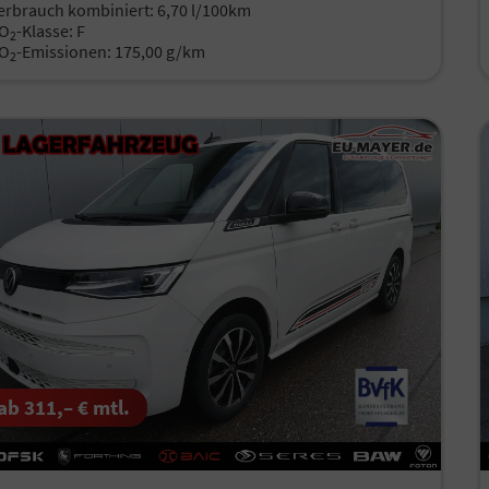
erbrauch kombiniert:
6,70 l/100km
O
-Klasse:
F
2
O
-Emissionen:
175,00 g/km
2
ab 311,– € mtl.