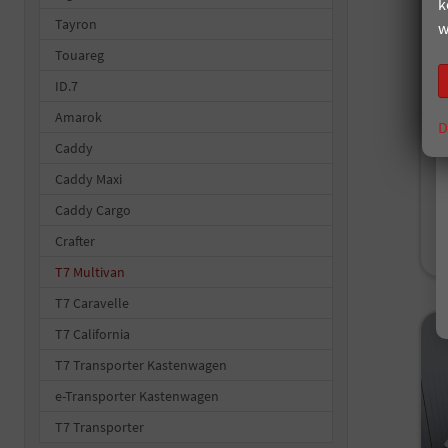
k
un
Tayron
w
Fah
Touareg
Kr
ID.7
Le
Amarok
D
Caddy
i
Caddy Maxi
Caddy Cargo
V
C
Crafter
C
T7 Multivan
T7 Caravelle
T7 California
T7 Transporter Kastenwagen
e-Transporter Kastenwagen
T7 Transporter