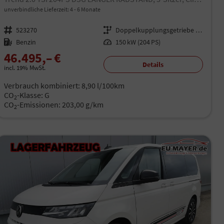
unverbindliche Lieferzeit: 4 - 6 Monate
Fahrzeugnr.
523270
Getriebe
Doppelkupplungsgetriebe (DSG)
Kraftstoff
Benzin
Leistung
150 kW (204 PS)
46.495,– €
Details
incl. 19% MwSt.
Verbrauch kombiniert:
8,90 l/100km
CO
-Klasse:
G
2
CO
-Emissionen:
203,00 g/km
2