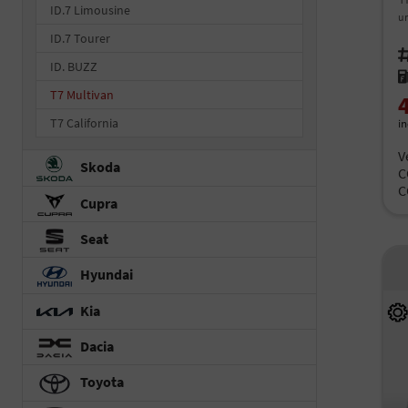
ID.7 Limousine
un
ID.7 Tourer
Fah
ID. BUZZ
Kr
T7 Multivan
T7 California
i
V
Skoda
C
C
Cupra
Seat
Hyundai
Kia
Dacia
Toyota