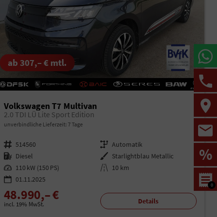
ab 307,– € mtl.
Volkswagen T7 Multivan
2.0 TDI LÜ Lite Sport Edition
unverbindliche Lieferzeit:
7 Tage
Fahrzeugnr.
514560
Getriebe
Automatik
%
Kraftstoff
Diesel
Außenfarbe
Starlightblau Metallic
Leistung
110 kW (150 PS)
Kilometerstand
10 km
01.11.2025
0
48.990,– €
Details
incl. 19% MwSt.