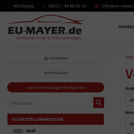
WhatsApp
06021 / 44 88 99-19
info@eu-mayer
FAHRZE
info
Anmelden
V
Schnellsuche
» zum EU-Neuwagen-Konfigurator
Kraf
Fahrzeugnr.
Auss
EU-BESTELLFAHRZEUGE
Audi