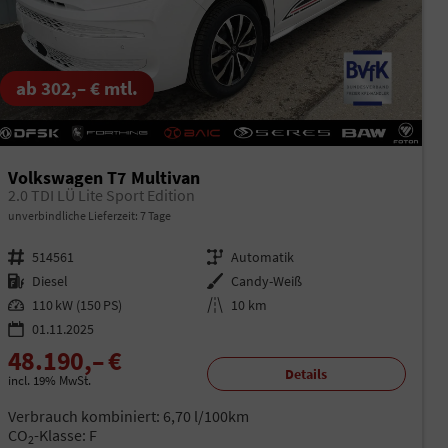
ab 302,– € mtl.
Volkswagen T7 Multivan
2.0 TDI LÜ Lite Sport Edition
unverbindliche Lieferzeit:
7 Tage
Fahrzeugnr.
514561
Getriebe
Automatik
Kraftstoff
Diesel
Außenfarbe
Candy-Weiß
Leistung
110 kW (150 PS)
Kilometerstand
10 km
01.11.2025
48.190,– €
Details
incl. 19% MwSt.
Verbrauch kombiniert:
6,70 l/100km
CO
-Klasse:
F
2