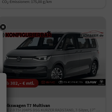
CO
-Emissionen:
175,00 g/km
2
ab 302,– € mtl.
Volkswagen T7 Multivan
LIFE 2.0 TSI 204PS DSG KURZER RADSTAND, 7-Sitzer, 17" ALU, Climatic, Parksensoren vorn/hinten, Rückfahrkamera, M-Lederlenkrad, App-Connect, Digital Cockpit Pro, Schiebetüre li/re