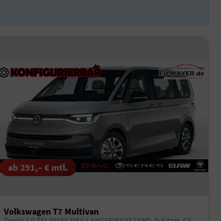
ab 291,– € mtl.
Volkswagen T7 Multivan
Trend 2.0 TSI 204PS DSG LANGER RADSTAND, 5-Sitzer, Climatic, Parksensoren vorn/hinten, Rückfahrkamera, M-Lederlenkrad, App-Connect, Digital Cockpit Pro, Schiebetüre li/re