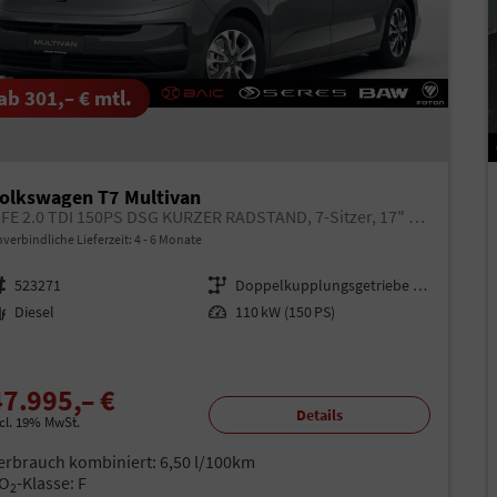
ab 301,– € mtl.
olkswagen T7 Multivan
LIFE 2.0 TDI 150PS DSG KURZER RADSTAND, 7-Sitzer, 17" ALU, Climatic, Parksensoren vorn/hinten, Rückfahrkamera, M-Lederlenkrad, App-Connect, Digital Cockpit Pro, Schiebetüre li/re
verbindliche Lieferzeit: 4 - 6 Monate
rzeugnr.
523271
Getriebe
Doppelkupplungsgetriebe (DSG)
aftstoff
Diesel
Leistung
110 kW (150 PS)
47.995,– €
Details
ncl. 19% MwSt.
erbrauch kombiniert:
6,50 l/100km
O
-Klasse:
F
2