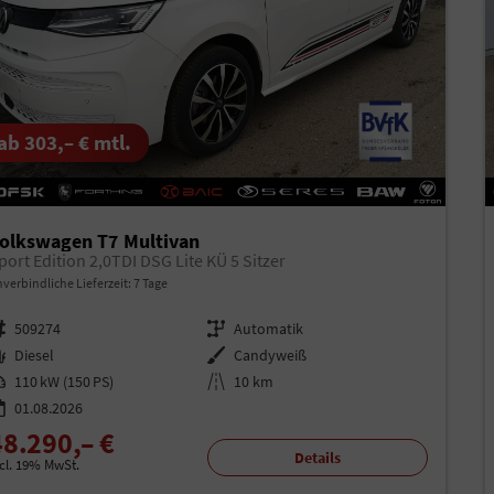
ab 303,– € mtl.
olkswagen T7 Multivan
port Edition 2,0TDI DSG Lite KÜ 5 Sitzer
verbindliche Lieferzeit:
7 Tage
rzeugnr.
509274
Getriebe
Automatik
aftstoff
Diesel
Außenfarbe
Candyweiß
istung
110 kW (150 PS)
Kilometerstand
10 km
01.08.2026
48.290,– €
Details
ncl. 19% MwSt.