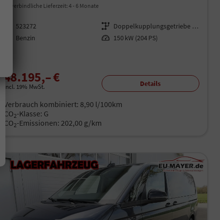
unverbindliche Lieferzeit: 4 - 6 Monate
Fahrzeugnr.
523272
Getriebe
Doppelkupplungsgetriebe (DSG)
Kraftstoff
Benzin
Leistung
150 kW (204 PS)
48.195,– €
Details
incl. 19% MwSt.
Verbrauch kombiniert:
8,90 l/100km
CO
-Klasse:
G
2
CO
-Emissionen:
202,00 g/km
2