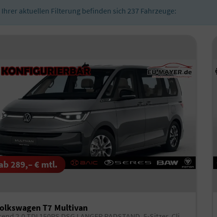
n Ihrer aktuellen Filterung befinden sich
237
Fahrzeuge:
ab 289,– € mtl.
olkswagen T7 Multivan
Trend 2.0 TDI 150PS DSG LANGER RADSTAND, 5-Sitzer, Climatic, Parksensoren vorn/hinten, Rückfahrkamera, M-Lederlenkrad, App-Connect, Digital Cockpit Pro, Schiebetüre li/re